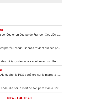
ce
Michael Olise va se régaler en équipe de France : Ces déclarations de Zinedine Zidane qui prouvent qu'il va tout miser sur la star du Bayern Munich !
«Ç'a a été mal interprêté» : Medhi Benatia revient sur ses propos dans The Bridge et précise ses conditions pour rejoindre le PSG !
«Des milliards et des milliards de dollars sont investis» : Pendant que l'OM est en pleine crise financière, Frank McCourt lance un nouveau projet à 260M€ !
ll
Après Maghnes Akliouche, le PSG accèlère sur le mercato : Voilà les deux nouvelles recrues qui vont signer la semaine prochaine ?
Lionel Messi est endeuillé par la mort de son père : Vie à Barcelone, transfert au PSG... voilà comment Jorge Messi a joué un rôle essentiel dans sa carrière !
NEWS FOOTBALL