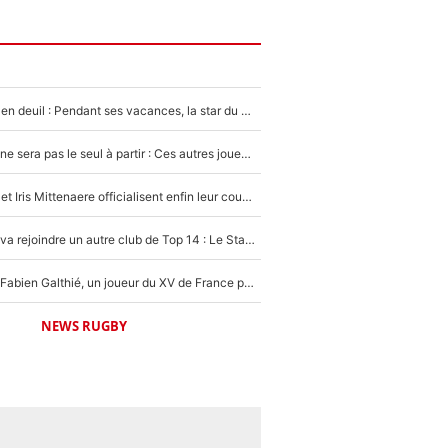
Antoine Dupont en deuil : Pendant ses vacances, la star du XV de France a perdu sa grand-mère
Thomas Ramos ne sera pas le seul à partir : Ces autres joueurs du XV de France pourraient aussi quitter le Stade Toulousain, un club de Top 14 est déjà sur les rangs
Antoine Dupont et Iris Mittenaere officialisent enfin leur couple : La photo qui enflamme les réseaux sociaux
Thomas Ramos va rejoindre un autre club de Top 14 : Le Stade Toulousain annonce son transfert un an à l’avance !
Mis de côté par Fabien Galthié, un joueur du XV de France partage sa frustration : «ils ne me l’ont pas dit tout de suite»
NEWS RUGBY