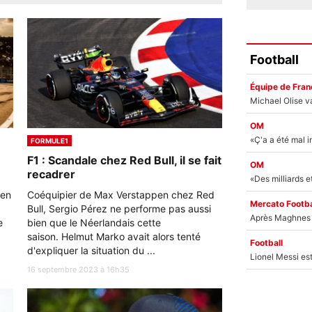
Football
Équipe de Fran
OM
FORMULE1
F1 : Scandale chez Red Bull, il se fait
OM
recadrer
 en
Coéquipier de Max Verstappen chez Red
Mercato Footba
Bull, Sergio Pérez ne performe pas aussi
e
bien que le Néerlandais cette
saison. Helmut Marko avait alors tenté
Football
d'expliquer la situation du ...
16 septembre 2023 à 16h35