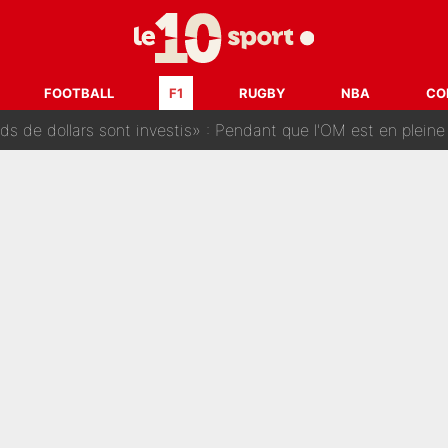
ipe de France : Ces déclarations de Zinedine Zidane qui prouvent qu'il va t
edhi Benatia revient sur ses propos dans The Bridge et précise se
FOOTBALL
F1
RUGBY
NBA
CO
dollars sont investis» : Pendant que l'OM est en pleine crise financière, Fran
SG accèlère sur le mercato : Voilà les deux nouvelles recrues qui
r débarque chez Decathlon-CMA CGM pour épauler Paul Seixas : «M