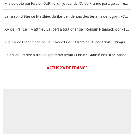
Mis de côté par Fabien Galthié, un joueur du XV de France partage sa frustration : «ils ne me l’ont pas dit tout de suite»
La raison d'être de Matthieu Jalibert en dehors des terrains de rugby : «Ça m'atteint autant que si tu touches à un membre de ma famille»
XV de France - Matthieu Jalibert a tout changé : Romain Ntamack doit-il s’inquiéter pour sa place à un an de la Coupe du monde ?
«Le XV de France est meilleur avec Lucu» : Antoine Dupont doit-il s’inquiéter pour sa place ?
Le XV de France a trouvé son remplaçant : Fabien Galthié doit-il se passer d'Antoine Dupont ?
ACTUS XV DE FRANCE