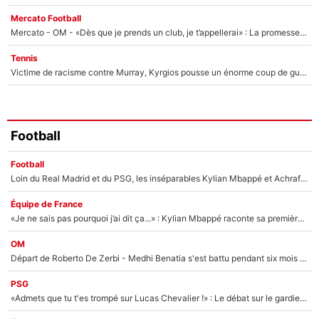
Mercato Football
Mercato - OM - «Dès que je prends un club, je t’appellerai» : La promesse de Marcelino au moment de claquer la porte
Tennis
Victime de racisme contre Murray, Kyrgios pousse un énorme coup de gueule !
Football
Football
Loin du Real Madrid et du PSG, les inséparables Kylian Mbappé et Achraf Hakimi changent d'équipe le temps d'une journée !
Équipe de France
«Je ne sais pas pourquoi j’ai dit ça...» : Kylian Mbappé raconte sa première rencontre avec Zinédine Zidane (et c’est très drôle)
OM
Départ de Roberto De Zerbi - Medhi Benatia s'est battu pendant six mois pour le retenir à l'OM, le PSG a été le naufrage de trop : «Je pars avec toi»
PSG
«Admets que tu t'es trompé sur Lucas Chevalier !» : Le débat sur le gardien du PSG vire au clash à l'After Foot