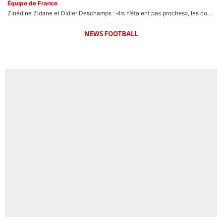
Équipe de France
Zinédine Zidane et Didier Deschamps : «Ils n’étaient pas proches», les confidences d’un membre de l’équipe de France 1998 sur leur relation spéciale
NEWS FOOTBALL