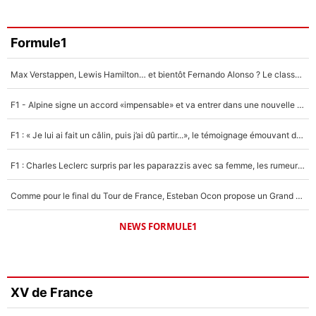
Formule1
Max Verstappen, Lewis Hamilton… et bientôt Fernando Alonso ? Le classement des pilotes les mieux payés en Formule 1 risque de changer !
F1 - Alpine signe un accord «impensable» et va entrer dans une nouvelle dimension : Grande nouvelle pour Pierre Gasly !
F1 : « Je lui ai fait un câlin, puis j’ai dû partir...», le témoignage émouvant de Max Verstappen sur sa fille
F1 : Charles Leclerc surpris par les paparazzis avec sa femme, les rumeurs étaient vraies !
Comme pour le final du Tour de France, Esteban Ocon propose un Grand Prix de Formule 1 à Paris : «Autour de l’Arc de Triomphe, ce serait génial» !
NEWS FORMULE1
XV de France