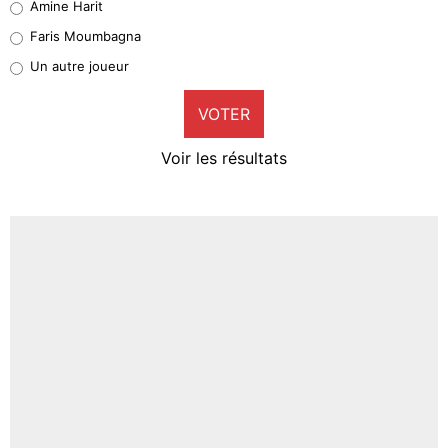
Amine Harit
1%
Faris Moumbagna
Pierre-Emile Hojbjerg
Un autre joueur
9%
VOTER
Neal Maupay
4%
Voir les résultats
Amine Harit
3%
Faris Moumbagna
4%
Un autre joueur
5%
1624 personnes ont participé aux votes.