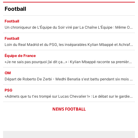
Football
Football
Un chroniqueur de L’Équipe du Soir viré par La Chaîne L’Équipe : Même Olivier Ménard n’avait pas pu empêcher son départ, «je l’ai appris sur Twitter, je l’ai vécu assez mal»
Football
Loin du Real Madrid et du PSG, les inséparables Kylian Mbappé et Achraf Hakimi changent d'équipe le temps d'une journée !
Équipe de France
«Je ne sais pas pourquoi j’ai dit ça...» : Kylian Mbappé raconte sa première rencontre avec Zinédine Zidane (et c’est très drôle)
OM
Départ de Roberto De Zerbi - Medhi Benatia s'est battu pendant six mois pour le retenir à l'OM, le PSG a été le naufrage de trop : «Je pars avec toi»
PSG
«Admets que tu t'es trompé sur Lucas Chevalier !» : Le débat sur le gardien du PSG vire au clash à l'After Foot
NEWS FOOTBALL