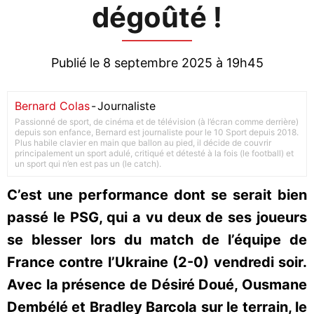
dégoûté !
Publié le 8 septembre 2025 à 19h45
Bernard Colas
-
Journaliste
Passionné de sport, de cinéma et de télévision (à l’écran comme derrière)
depuis son enfance, Bernard est journaliste pour le 10 Sport depuis 2018.
Plus habile clavier en main que ballon au pied, il décide de couvrir
principalement un sport adulé, critiqué et détesté à la fois (le football) et
un sport qui n’en est pas un (le catch).
C’est une performance dont se serait bien
passé le PSG, qui a vu deux de ses joueurs
se blesser lors du match de l’équipe de
France contre l’Ukraine (2-0) vendredi soir.
Avec la présence de Désiré Doué, Ousmane
Dembélé et Bradley Barcola sur le terrain, le