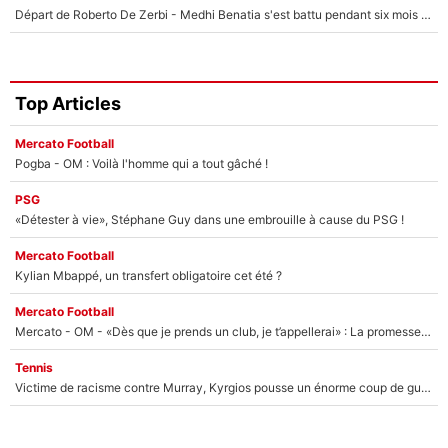
Départ de Roberto De Zerbi - Medhi Benatia s'est battu pendant six mois pour le retenir à l'OM, le PSG a été le naufrage de trop : «Je pars avec toi»
Top Articles
Mercato Football
Pogba - OM : Voilà l'homme qui a tout gâché !
PSG
«Détester à vie», Stéphane Guy dans une embrouille à cause du PSG !
Mercato Football
Kylian Mbappé, un transfert obligatoire cet été ?
Mercato Football
Mercato - OM - «Dès que je prends un club, je t’appellerai» : La promesse de Marcelino au moment de claquer la porte
Tennis
Victime de racisme contre Murray, Kyrgios pousse un énorme coup de gueule !