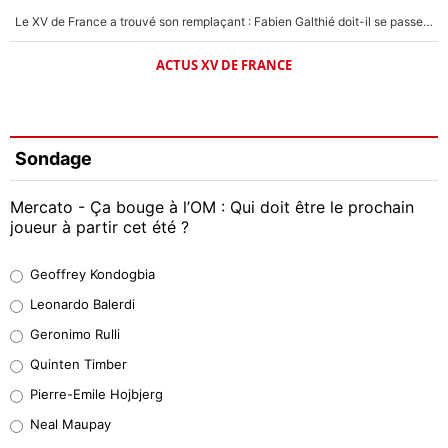
Le XV de France a trouvé son remplaçant : Fabien Galthié doit-il se passer d'Antoine Dupont ?
ACTUS XV DE FRANCE
Sondage
Mercato - Ça bouge à l’OM : Qui doit être le prochain
joueur à partir cet été ?
Geoffrey Kondogbia
Geoffrey Kondogbia
38%
Leonardo Balerdi
Leonardo Balerdi
Geronimo Rulli
32%
Quinten Timber
Geronimo Rulli
Pierre-Emile Hojbjerg
5%
Neal Maupay
Quinten Timber