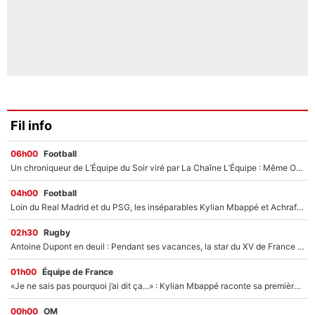
Fil info
06h00
Football
Un chroniqueur de L’Équipe du Soir viré par La Chaîne L’Équipe : Même Olivier Ménard n’avait pas pu empêcher son départ, «je l’ai appris sur Twitter, je l’ai vécu assez mal»
04h00
Football
Loin du Real Madrid et du PSG, les inséparables Kylian Mbappé et Achraf Hakimi changent d'équipe le temps d'une journée !
02h30
Rugby
Antoine Dupont en deuil : Pendant ses vacances, la star du XV de France a perdu sa grand-mère
01h00
Équipe de France
«Je ne sais pas pourquoi j’ai dit ça...» : Kylian Mbappé raconte sa première rencontre avec Zinédine Zidane (et c’est très drôle)
00h00
OM