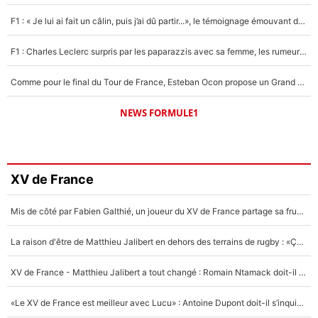
F1 : « Je lui ai fait un câlin, puis j’ai dû partir...», le témoignage émouvant de Max Verstappen sur sa fille
F1 : Charles Leclerc surpris par les paparazzis avec sa femme, les rumeurs étaient vraies !
Comme pour le final du Tour de France, Esteban Ocon propose un Grand Prix de Formule 1 à Paris : «Autour de l’Arc de Triomphe, ce serait génial» !
NEWS FORMULE1
XV de France
Mis de côté par Fabien Galthié, un joueur du XV de France partage sa frustration : «ils ne me l’ont pas dit tout de suite»
La raison d'être de Matthieu Jalibert en dehors des terrains de rugby : «Ça m'atteint autant que si tu touches à un membre de ma famille»
XV de France - Matthieu Jalibert a tout changé : Romain Ntamack doit-il s’inquiéter pour sa place à un an de la Coupe du monde ?
«Le XV de France est meilleur avec Lucu» : Antoine Dupont doit-il s’inquiéter pour sa place ?