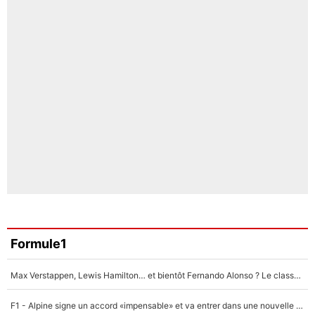
Formule1
Max Verstappen, Lewis Hamilton… et bientôt Fernando Alonso ? Le classement des pilotes les mieux payés en Formule 1 risque de changer !
F1 - Alpine signe un accord «impensable» et va entrer dans une nouvelle dimension : Grande nouvelle pour Pierre Gasly !