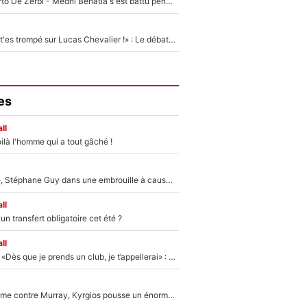
Départ de Roberto De Zerbi - Medhi Benatia s'est battu pendant six mois pour le retenir à l'OM, le PSG a été le naufrage de trop : «Je pars avec toi»
«Admets que tu t'es trompé sur Lucas Chevalier !» : Le débat sur le gardien du PSG vire au clash à l'After Foot
es
ll
ilà l'homme qui a tout gâché !
«Détester à vie», Stéphane Guy dans une embrouille à cause du PSG !
ll
n transfert obligatoire cet été ?
ll
Mercato - OM - «Dès que je prends un club, je t’appellerai» : La promesse de Marcelino au moment de claquer la porte
Victime de racisme contre Murray, Kyrgios pousse un énorme coup de gueule !