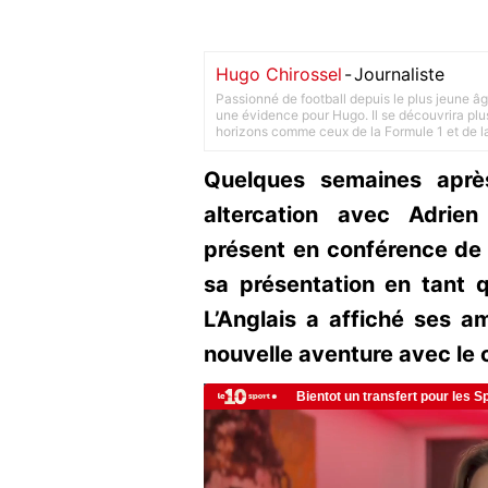
Hugo Chirossel
-
Journaliste
Passionné de football depuis le plus jeune âg
une évidence pour Hugo. Il se découvrira plus
horizons comme ceux de la Formule 1 et de l
Quelques semaines aprè
altercation avec Adrie
présent en conférence de 
sa présentation en tant 
L’Anglais a affiché ses a
nouvelle aventure avec le c