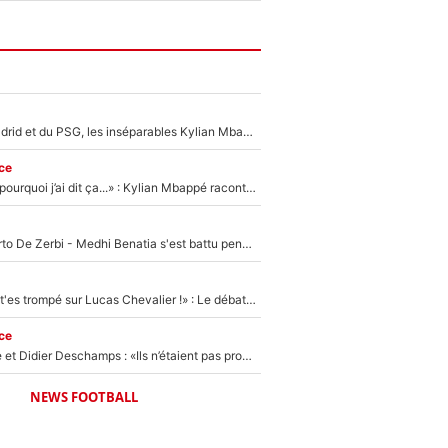
Loin du Real Madrid et du PSG, les inséparables Kylian Mbappé et Achraf Hakimi changent d'équipe le temps d'une journée !
ce
«Je ne sais pas pourquoi j’ai dit ça...» : Kylian Mbappé raconte sa première rencontre avec Zinédine Zidane (et c’est très drôle)
Départ de Roberto De Zerbi - Medhi Benatia s'est battu pendant six mois pour le retenir à l'OM, le PSG a été le naufrage de trop : «Je pars avec toi»
«Admets que tu t'es trompé sur Lucas Chevalier !» : Le débat sur le gardien du PSG vire au clash à l'After Foot
ce
Zinédine Zidane et Didier Deschamps : «Ils n’étaient pas proches», les confidences d’un membre de l’équipe de France 1998 sur leur relation spéciale
NEWS FOOTBALL