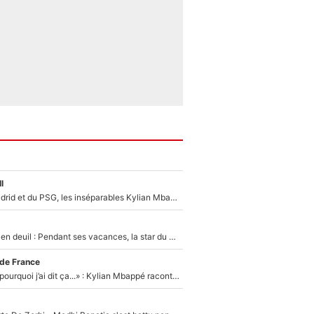
l
Loin du Real Madrid et du PSG, les inséparables Kylian Mbappé et Achraf Hakimi changent d'équipe le temps d'une journée !
Antoine Dupont en deuil : Pendant ses vacances, la star du XV de France a perdu sa grand-mère
 de France
«Je ne sais pas pourquoi j’ai dit ça...» : Kylian Mbappé raconte sa première rencontre avec Zinédine Zidane (et c’est très drôle)