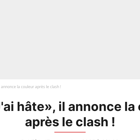
il annonce la couleur après le clash !
'ai hâte», il annonce la
après le clash !