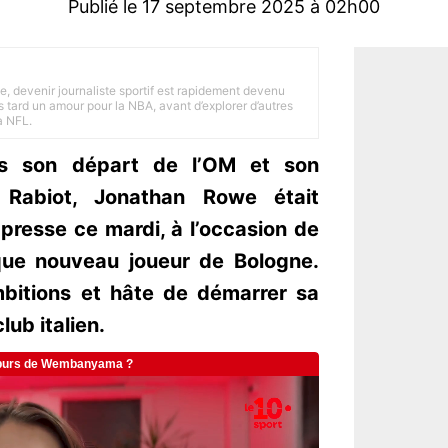
Publié le 17 septembre 2025 à 02h00
e, devenir journaliste sportif est rapidement devenu
 tard un amour pour la NBA, avant d’explorer d’autres
a NFL.
s son départ de l’OM et son
n Rabiot, Jonathan Rowe était
presse ce mardi, à l’occasion de
que nouveau joueur de Bologne.
mbitions et hâte de démarrer sa
lub italien.