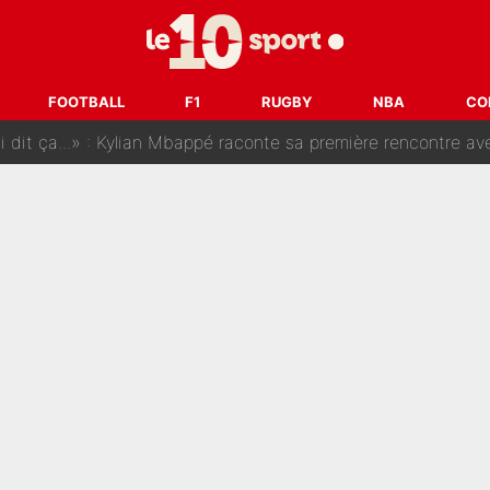
SG, les inséparables Kylian Mbappé et Achraf Hakimi changent 
Pendant ses vacances, la star du XV de France a perdu sa g
FOOTBALL
F1
RUGBY
NBA
CO
 dit ça...» : Kylian Mbappé raconte sa première rencontre avec Zi
i Benatia s'est battu pendant six mois pour le retenir à l'OM, le PSG a été
sur Lucas Chevalier !» : Le débat sur le gardien du PSG vire 