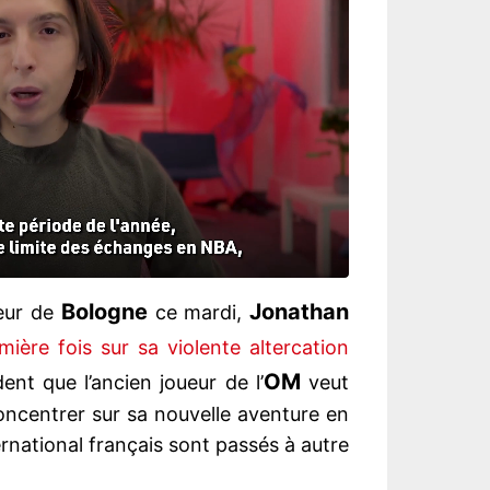
Bologne
Jonathan
eur de
ce mardi,
ière fois sur sa violente altercation
OM
dent que l’ancien joueur de l’
veut
 concentrer sur sa nouvelle aventure en
ternational français sont passés à autre