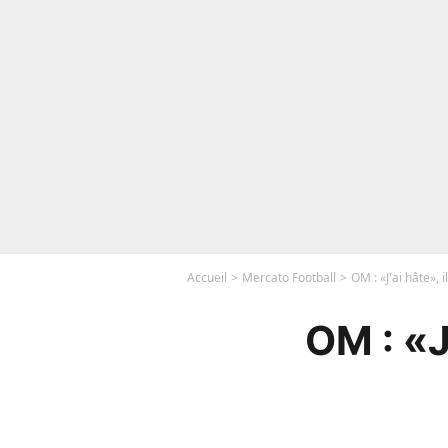
Accueil
Mercato Football
OM : «J'ai hâte», 
OM : «J