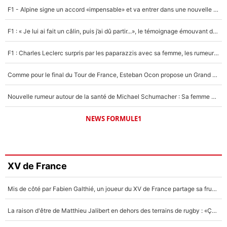
F1 - Alpine signe un accord «impensable» et va entrer dans une nouvelle dimension : Grande nouvelle pour Pierre Gasly !
F1 : « Je lui ai fait un câlin, puis j’ai dû partir...», le témoignage émouvant de Max Verstappen sur sa fille
F1 : Charles Leclerc surpris par les paparazzis avec sa femme, les rumeurs étaient vraies !
Comme pour le final du Tour de France, Esteban Ocon propose un Grand Prix de Formule 1 à Paris : «Autour de l’Arc de Triomphe, ce serait génial» !
Nouvelle rumeur autour de la santé de Michael Schumacher : Sa femme Corinna sort du silence
NEWS FORMULE1
XV de France
Mis de côté par Fabien Galthié, un joueur du XV de France partage sa frustration : «ils ne me l’ont pas dit tout de suite»
La raison d'être de Matthieu Jalibert en dehors des terrains de rugby : «Ça m'atteint autant que si tu touches à un membre de ma famille»