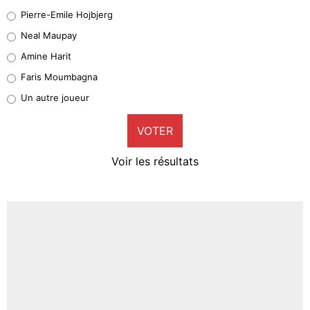
Geronimo Rulli
Pierre-Emile Hojbjerg
5%
Neal Maupay
Quinten Timber
Amine Harit
1%
Faris Moumbagna
Pierre-Emile Hojbjerg
Un autre joueur
9%
VOTER
Neal Maupay
4%
Voir les résultats
Amine Harit
3%
Faris Moumbagna
5%
Un autre joueur
5%
1553 personnes ont participé aux votes.