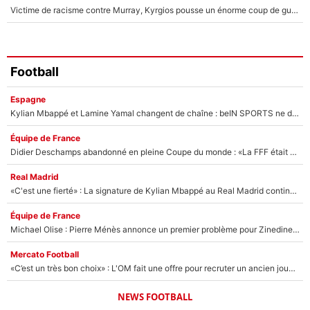
Victime de racisme contre Murray, Kyrgios pousse un énorme coup de gueule !
Football
Espagne
Kylian Mbappé et Lamine Yamal changent de chaîne : beIN SPORTS ne digère pas cette décision historique et prédit un fiasco pour la Liga
Équipe de France
Didier Deschamps abandonné en pleine Coupe du monde : «La FFF était déjà passée à Zinedine Zidane»
Real Madrid
«C'est une fierté» : La signature de Kylian Mbappé au Real Madrid continue de régaler l'Espagne
Équipe de France
Michael Olise : Pierre Ménès annonce un premier problème pour Zinedine Zidane en équipe de France
Mercato Football
«C’est un très bon choix» : L'OM fait une offre pour recruter un ancien joueur du PSG... et c'est validé dans l'After Foot !
NEWS FOOTBALL