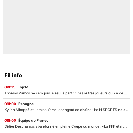
Fil info
09h15
Top14
Thomas Ramos ne sera pas le seul à partir : Ces autres joueurs du XV de France pourraient aussi quitter le Stade Toulousain, un club de Top 14 est déjà sur les rangs
09h00
Espagne
Kylian Mbappé et Lamine Yamal changent de chaîne : beIN SPORTS ne digère pas cette décision historique et prédit un fiasco pour la Liga
08h00
Équipe de France
Didier Deschamps abandonné en pleine Coupe du monde : «La FFF était déjà passée à Zinedine Zidane»