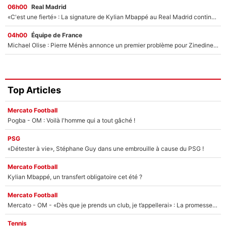
06h00
Real Madrid
«C'est une fierté» : La signature de Kylian Mbappé au Real Madrid continue de régaler l'Espagne
04h00
Équipe de France
Michael Olise : Pierre Ménès annonce un premier problème pour Zinedine Zidane en équipe de France
Top Articles
Mercato Football
Pogba - OM : Voilà l'homme qui a tout gâché !
PSG
«Détester à vie», Stéphane Guy dans une embrouille à cause du PSG !
Mercato Football
Kylian Mbappé, un transfert obligatoire cet été ?
Mercato Football
Mercato - OM - «Dès que je prends un club, je t’appellerai» : La promesse de Marcelino au moment de claquer la porte
Tennis