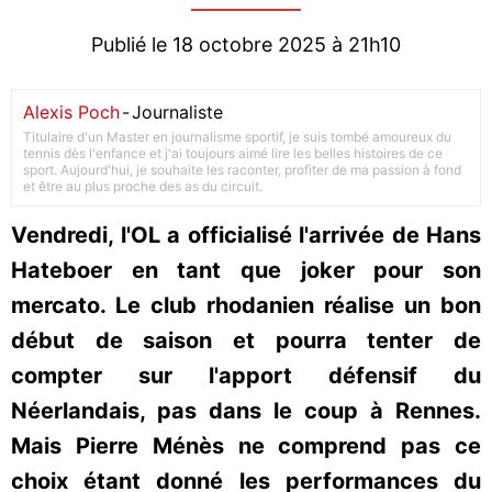
Publié le 18 octobre 2025 à 21h10
Alexis Poch
-
Journaliste
Titulaire d'un Master en journalisme sportif, je suis tombé amoureux du
tennis dès l'enfance et j'ai toujours aimé lire les belles histoires de ce
sport. Aujourd'hui, je souhaite les raconter, profiter de ma passion à fond
et être au plus proche des as du circuit.
Vendredi, l'OL a officialisé l'arrivée de Hans
Hateboer en tant que joker pour son
mercato. Le club rhodanien réalise un bon
début de saison et pourra tenter de
compter sur l'apport défensif du
Néerlandais, pas dans le coup à Rennes.
Mais Pierre Ménès ne comprend pas ce
choix étant donné les performances du