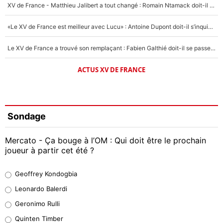
XV de France - Matthieu Jalibert a tout changé : Romain Ntamack doit-il s’inquiéter pour sa place à un an de la Coupe du monde ?
«Le XV de France est meilleur avec Lucu» : Antoine Dupont doit-il s’inquiéter pour sa place ?
Le XV de France a trouvé son remplaçant : Fabien Galthié doit-il se passer d'Antoine Dupont ?
ACTUS XV DE FRANCE
Sondage
Mercato - Ça bouge à l’OM : Qui doit être le prochain
joueur à partir cet été ?
Geoffrey Kondogbia
Geoffrey Kondogbia
38%
Leonardo Balerdi
Leonardo Balerdi
Geronimo Rulli
32%
Quinten Timber