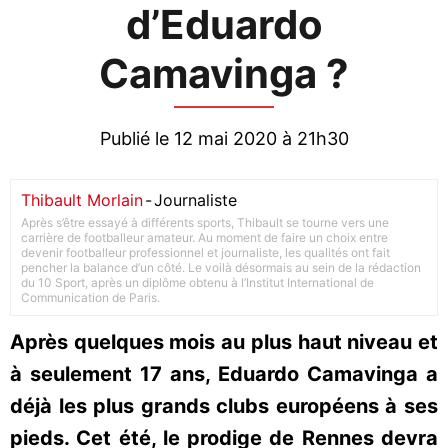
d’Eduardo
Camavinga ?
Publié le 12 mai 2020 à 21h30
Thibault Morlain
-
Journaliste
Après s’être essayé à différents sports, Thibault se tourne vers une
carrière de footballeur amateur. Au moment de faire un choix entre
devenir footballeur professionnel et journaliste, les qualités ont fait
pencher la balance d’un côté. Le voilà désormais au sein de la rédaction
du 10 Sport, après un diplôme obtenu à l’Institut International de
Communication de Paris.
Après quelques mois au plus haut niveau et
à seulement 17 ans, Eduardo Camavinga a
déjà les plus grands clubs européens à ses
pieds. Cet été, le prodige de Rennes devra