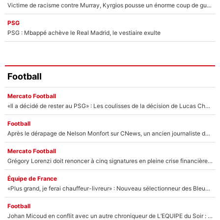
Victime de racisme contre Murray, Kyrgios pousse un énorme coup de gueule !
PSG
PSG : Mbappé achève le Real Madrid, le vestiaire exulte
Football
Mercato Football
«Il a décidé de rester au PSG» : Les coulisses de la décision de Lucas Chevalier pour son transfert
Football
Après le dérapage de Nelson Monfort sur CNews, un ancien journaliste de France Télévisions relance la polémique sur les incendies en Gironde
Mercato Football
Grégory Lorenzi doit renoncer à cinq signatures en pleine crise financière : L’IA propose sept noms à l’OM pour un mercato réussi... à seulement 5M€ !
Équipe de France
«Plus grand, je ferai chauffeur-livreur» : Nouveau sélectionneur des Bleus, Zinédine Zidane s’était imaginé un avenir très différent lorsqu'il était enfant
Football
Johan Micoud en conflit avec un autre chroniqueur de L’EQUIPE du Soir : «Pendant un moment, je ne les ai pas remis ensemble dans l'émission»