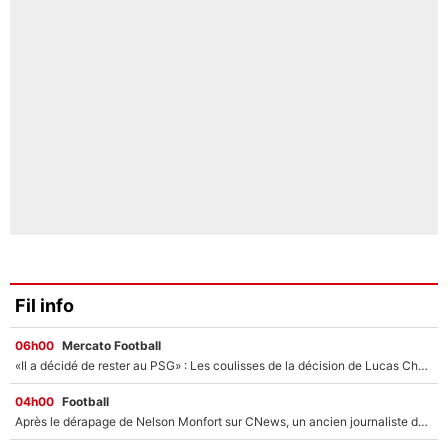
Fil info
06h00
Mercato Football
«Il a décidé de rester au PSG» : Les coulisses de la décision de Lucas Chevalier pour son transfert
04h00
Football
Après le dérapage de Nelson Monfort sur CNews, un ancien journaliste de France Télévisions relance la polémique sur les incendies en Gironde