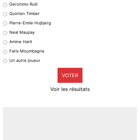
Leonardo Balerdi
Geronimo Rulli
32%
Quinten Timber
Geronimo Rulli
Pierre-Emile Hojbjerg
4%
Neal Maupay
Quinten Timber
Amine Harit
1%
Faris Moumbagna
Pierre-Emile Hojbjerg
Un autre joueur
9%
VOTER
Neal Maupay
4%
Voir les résultats
Amine Harit
3%
Faris Moumbagna
4%
Un autre joueur
5%