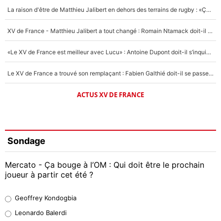
La raison d'être de Matthieu Jalibert en dehors des terrains de rugby : «Ça m'atteint autant que si tu touches à un membre de ma famille»
XV de France - Matthieu Jalibert a tout changé : Romain Ntamack doit-il s’inquiéter pour sa place à un an de la Coupe du monde ?
«Le XV de France est meilleur avec Lucu» : Antoine Dupont doit-il s’inquiéter pour sa place ?
Le XV de France a trouvé son remplaçant : Fabien Galthié doit-il se passer d'Antoine Dupont ?
ACTUS XV DE FRANCE
Sondage
Mercato - Ça bouge à l’OM : Qui doit être le prochain
joueur à partir cet été ?
Geoffrey Kondogbia
Geoffrey Kondogbia
38%
Leonardo Balerdi