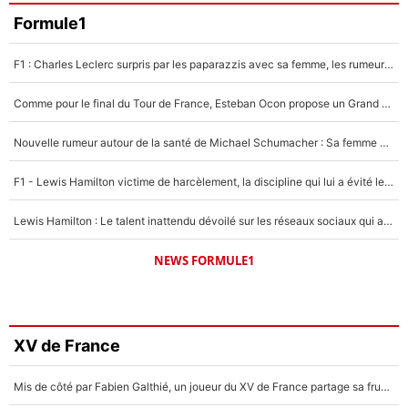
Formule1
F1 : Charles Leclerc surpris par les paparazzis avec sa femme, les rumeurs étaient vraies !
Comme pour le final du Tour de France, Esteban Ocon propose un Grand Prix de Formule 1 à Paris : «Autour de l’Arc de Triomphe, ce serait génial» !
Nouvelle rumeur autour de la santé de Michael Schumacher : Sa femme Corinna sort du silence
F1 - Lewis Hamilton victime de harcèlement, la discipline qui lui a évité le pire : «J'aurais probablement mal tourné»
Lewis Hamilton : Le talent inattendu dévoilé sur les réseaux sociaux qui a impressionné Kim Kardashian pendant leurs vacances en amoureux !
NEWS FORMULE1
XV de France
Mis de côté par Fabien Galthié, un joueur du XV de France partage sa frustration : «ils ne me l’ont pas dit tout de suite»