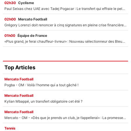
02h30
Cyclisme
Paul Seixas chez UAE avec Tadej Pogacar : Le transfert qui effraie le peloton, «c’est la pire des choses qui puisse arriver»
02h00
Mercato Football
Grégory Lorenzi doit renoncer à cinq signatures en pleine crise financière : L’IA propose sept noms à l’OM pour un mercato réussi... à seulement 5M€ !
01h00
Équipe de France
«Plus grand, je ferai chauffeur-livreur» : Nouveau sélectionneur des Bleus, Zinédine Zidane s’était imaginé un avenir très différent lorsqu'il était enfant
Top Articles
Mercato Football
Pogba - OM : Voilà l'homme qui a tout gâché !
Mercato Football
Kylian Mbappé, un transfert obligatoire cet été ?
Mercato Football
Mercato - OM - «Dès que je prends un club, je t’appellerai» : La promesse de Marcelino au moment de claquer la porte
Tennis