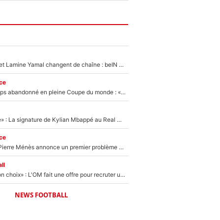
Kylian Mbappé et Lamine Yamal changent de chaîne : beIN SPORTS ne digère pas cette décision historique et prédit un fiasco pour la Liga
ce
Didier Deschamps abandonné en pleine Coupe du monde : «La FFF était déjà passée à Zinedine Zidane»
«C'est une fierté» : La signature de Kylian Mbappé au Real Madrid continue de régaler l'Espagne
ce
Michael Olise : Pierre Ménès annonce un premier problème pour Zinedine Zidane en équipe de France
ll
«C’est un très bon choix» : L'OM fait une offre pour recruter un ancien joueur du PSG... et c'est validé dans l'After Foot !
NEWS FOOTBALL