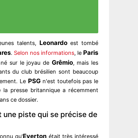
Leonardo
eunes talents,
est tombé
ares
Paris
.
Selon nos informations
, le
Grêmio
nné sur le joyau de
, mais les
ants du club brésilien sont beaucoup
PSG
llement. Le
n'est toutefois pas le
ue la presse britannique a récemment
ans ce dossier.
 une piste qui se précise de
Everton
onnu qu'
était très intéressé