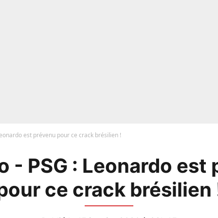
eonardo est prévenu pour ce crack brésilien !
 - PSG : Leonardo est
pour ce crack brésilien 