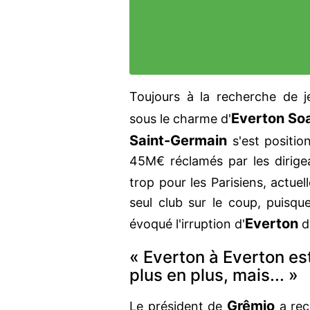
Toujours à la recherche de j
Everton So
sous le charme d'
Saint-Germain
s'est positio
45M€ réclamés par les dirige
trop pour les Parisiens, actue
seul club sur le coup, puisq
Everton
évoqué l'irruption d'
d
« Everton à Everton est
plus en plus, mais... »
Grêmio
Le président de
a rec