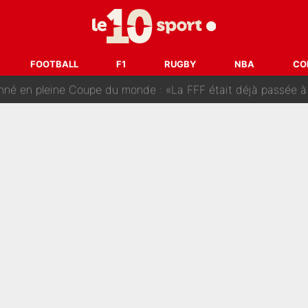
tir : Ces autres joueurs du XV de France pourraient aussi quitter le Stade Toulous
changent de chaîne : beIN SPORTS ne digère pas cette décision histor
FOOTBALL
F1
RUGBY
NBA
CO
é en pleine Coupe du monde : «La FFF était déjà passée à
gnature de Kylian Mbappé au Real Madrid continue de régaler 
ès annonce un premier problème pour Zinedine Zidane en éq