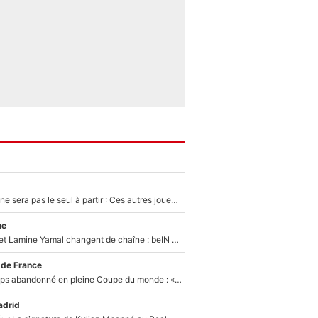
Thomas Ramos ne sera pas le seul à partir : Ces autres joueurs du XV de France pourraient aussi quitter le Stade Toulousain, un club de Top 14 est déjà sur les rangs
ne
Kylian Mbappé et Lamine Yamal changent de chaîne : beIN SPORTS ne digère pas cette décision historique et prédit un fiasco pour la Liga
 de France
Didier Deschamps abandonné en pleine Coupe du monde : «La FFF était déjà passée à Zinedine Zidane»
adrid