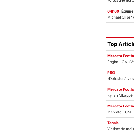
04h00
Équipe
Top Articl
Mercato Footba
Pogba - OM : Vo
PSG
Mercato Footba
Kylian Mbappé, u
Mercato Footba
Tennis