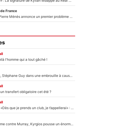
«C'est une fierté» : La signature de Kylian Mbappé au Real Madrid continue de régaler l'Espagne
 de France
Michael Olise : Pierre Ménès annonce un premier problème pour Zinedine Zidane en équipe de France
es
ll
ilà l'homme qui a tout gâché !
«Détester à vie», Stéphane Guy dans une embrouille à cause du PSG !
ll
n transfert obligatoire cet été ?
ll
Mercato - OM - «Dès que je prends un club, je t’appellerai» : La promesse de Marcelino au moment de claquer la porte
Victime de racisme contre Murray, Kyrgios pousse un énorme coup de gueule !