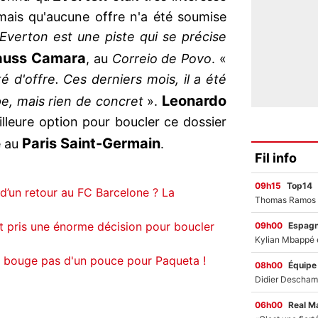
mais qu'aucune offre n'a été soumise
Everton est une piste qui se précise
auss Camara
, au
Correio de Povo
. «
é d'offre. Ces derniers mois, il a été
Leonardo
pe, mais rien de concret
».
lleure option pour boucler ce dossier
Paris Saint-Germain
e au
.
Fil info
09h15
Top14
d’un retour au FC Barcelone ? La
t pris une énorme décision pour boucler
09h00
Espag
 bouge pas d'un pouce pour Paqueta !
08h00
Équipe
06h00
Real M