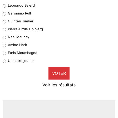
38%
Leonardo Balerdi
Leonardo Balerdi
Geronimo Rulli
32%
Quinten Timber
Geronimo Rulli
Pierre-Emile Hojbjerg
5%
Neal Maupay
Quinten Timber
Amine Harit
1%
Faris Moumbagna
Pierre-Emile Hojbjerg
Un autre joueur
9%
VOTER
Neal Maupay
4%
Voir les résultats
Amine Harit
3%
Faris Moumbagna
4%