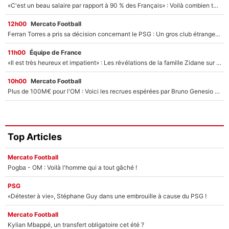
«C'est un beau salaire par rapport à 90 % des Français» : Voilà combien touchait Nelson Monfort sur France Télévisions avant de rejoindre CNews
12h00
Mercato Football
Ferran Torres a pris sa décision concernant le PSG : Un gros club étranger prêt à relancer le feuilleton pour la signature du champion du monde 2026 !
11h00
Équipe de France
«Il est très heureux et impatient» : Les révélations de la famille Zidane sur sa prise de pouvoir en équipe de France !
10h00
Mercato Football
Plus de 100M€ pour l'OM : Voici les recrues espérées par Bruno Genesio et Grégory Lorenzi après l’opération dégraissage
Top Articles
Mercato Football
Pogba - OM : Voilà l'homme qui a tout gâché !
PSG
«Détester à vie», Stéphane Guy dans une embrouille à cause du PSG !
Mercato Football
Kylian Mbappé, un transfert obligatoire cet été ?