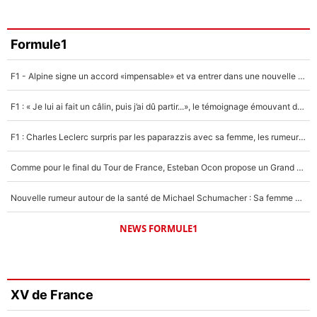
Formule1
F1 - Alpine signe un accord «impensable» et va entrer dans une nouvelle dimension : Grande nouvelle pour Pierre Gasly !
F1 : « Je lui ai fait un câlin, puis j’ai dû partir...», le témoignage émouvant de Max Verstappen sur sa fille
F1 : Charles Leclerc surpris par les paparazzis avec sa femme, les rumeurs étaient vraies !
Comme pour le final du Tour de France, Esteban Ocon propose un Grand Prix de Formule 1 à Paris : «Autour de l’Arc de Triomphe, ce serait génial» !
Nouvelle rumeur autour de la santé de Michael Schumacher : Sa femme Corinna sort du silence
NEWS FORMULE1
XV de France