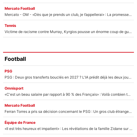
Mercato Football
Mercato - OM - «Dès que je prends un club, je t’appellerai» : La promesse de Marcelino au moment de claquer la porte
Tennis
Victime de racisme contre Murray, Kyrgios pousse un énorme coup de gueule !
Football
PSG
PSG : Deux gros transferts bouclés en 2027 ? L'IA prédit déjà les deux joueurs qui pourraient rejoindre Luis Enrique !
Omnisport
«C'est un beau salaire par rapport à 90 % des Français» : Voilà combien touchait Nelson Monfort sur France Télévisions avant de rejoindre CNews
Mercato Football
Ferran Torres a pris sa décision concernant le PSG : Un gros club étranger prêt à relancer le feuilleton pour la signature du champion du monde 2026 !
Équipe de France
«Il est très heureux et impatient» : Les révélations de la famille Zidane sur sa prise de pouvoir en équipe de France !