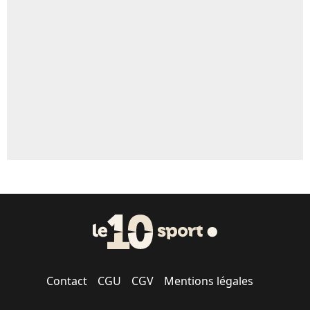
Un autre joueur
5%
1579 personnes ont participé aux votes.
Contact
CGU
CGV
Mentions légales