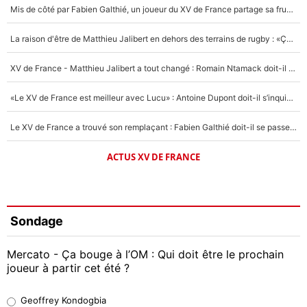
Mis de côté par Fabien Galthié, un joueur du XV de France partage sa frustration : «ils ne me l’ont pas dit tout de suite»
La raison d'être de Matthieu Jalibert en dehors des terrains de rugby : «Ça m'atteint autant que si tu touches à un membre de ma famille»
XV de France - Matthieu Jalibert a tout changé : Romain Ntamack doit-il s’inquiéter pour sa place à un an de la Coupe du monde ?
«Le XV de France est meilleur avec Lucu» : Antoine Dupont doit-il s’inquiéter pour sa place ?
Le XV de France a trouvé son remplaçant : Fabien Galthié doit-il se passer d'Antoine Dupont ?
ACTUS XV DE FRANCE
Sondage
Mercato - Ça bouge à l’OM : Qui doit être le prochain
joueur à partir cet été ?
Geoffrey Kondogbia
Geoffrey Kondogbia