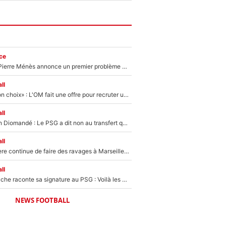
ce
Michael Olise : Pierre Ménès annonce un premier problème pour Zinedine Zidane en équipe de France
ll
«C’est un très bon choix» : L'OM fait une offre pour recruter un ancien joueur du PSG... et c'est validé dans l'After Foot !
ll
140M€ pour Yan Diomandé : Le PSG a dit non au transfert qui bat tous les records sur le mercato
ll
La crise financière continue de faire des ravages à Marseille : L’OM a placé 12 joueurs sur le marché des transferts… et ça pourrait lui rapporter près de 100M€ !
ll
Maghnes Akliouche raconte sa signature au PSG : Voilà les coulisses de son transfert de rêve à 50M€
NEWS FOOTBALL