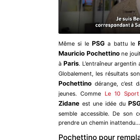
PSG
Même si le
a battu le
Mauricio Pochettino
ne joui
Paris
à
. L’entraîneur argentin
Globalement, les résultats so
Pochettino
dérange, c’est da
jeunes. Comme
Le 10 Spor
Zidane
PS
est une idée du
semble accessible. De son 
prendre un chemin inattendu…
Pochettino pour rempla