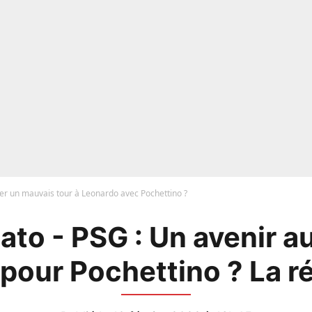
uer un mauvais tour à Leonardo avec Pochettino ?
to - PSG : Un avenir a
pour Pochettino ? La r