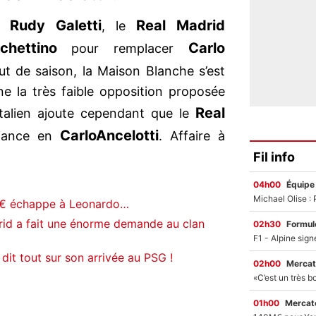
Rudy Galetti
Real Madrid
de
, le
chettino
Carlo
pour remplacer
t de saison, la Maison Blanche s’est
e la très faible opposition proposée
Real
 italien ajoute cependant que le
Carlo
Ancelotti
fiance en
. Affaire à
Fil info
04h00
Équipe
0€ échappe à Leonardo…
rid a fait une énorme demande au clan
02h30
Formul
dit tout sur son arrivée au PSG !
02h00
Mercat
01h00
Mercato