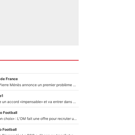
 de France
Michael Olise : Pierre Ménès annonce un premier problème pour Zinedine Zidane en équipe de France
e1
F1 - Alpine signe un accord «impensable» et va entrer dans une nouvelle dimension : Grande nouvelle pour Pierre Gasly !
o Football
«C’est un très bon choix» : L'OM fait une offre pour recruter un ancien joueur du PSG... et c'est validé dans l'After Foot !
 Football