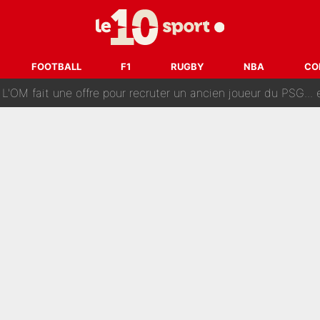
ès annonce un premier problème pour Zinedine Zidane en éq
 «impensable» et va entrer dans une nouvelle dimension : Gra
FOOTBALL
F1
RUGBY
NBA
CO
L'OM fait une offre pour recruter un ancien joueur du PSG... et
Le PSG a dit non au transfert qui bat tous les records sur 
e des ravages à Marseille : L’OM a placé 12 joueurs sur le marché des transferts… 