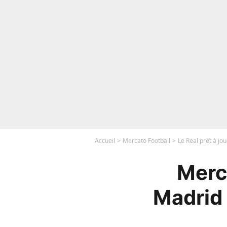
Accueil
Mercato Football
Le Real prêt à jo
Merca
Madrid 