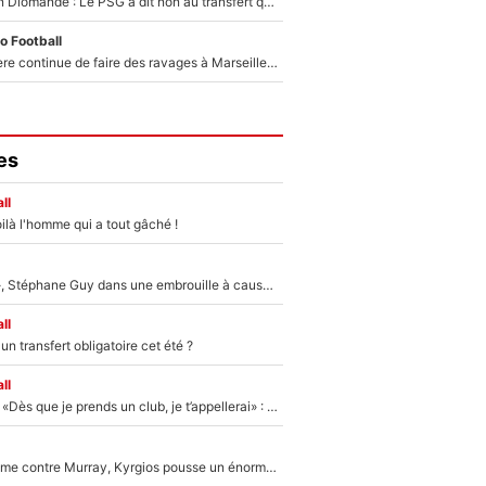
140M€ pour Yan Diomandé : Le PSG a dit non au transfert qui bat tous les records sur le mercato
o Football
La crise financière continue de faire des ravages à Marseille : L’OM a placé 12 joueurs sur le marché des transferts… et ça pourrait lui rapporter près de 100M€ !
es
ll
ilà l'homme qui a tout gâché !
«Détester à vie», Stéphane Guy dans une embrouille à cause du PSG !
ll
n transfert obligatoire cet été ?
ll
Mercato - OM - «Dès que je prends un club, je t’appellerai» : La promesse de Marcelino au moment de claquer la porte
Victime de racisme contre Murray, Kyrgios pousse un énorme coup de gueule !