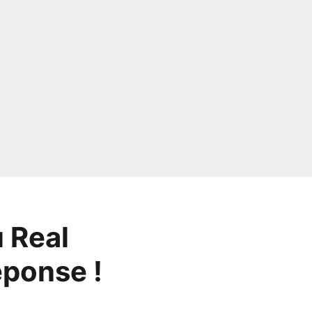
u Real
éponse !