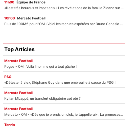
11h00
Équipe de France
«Il est très heureux et impatient» : Les révélations de la famille Zidane sur sa prise de pouvoir en équipe de France !
10h00
Mercato Football
Plus de 100M€ pour l'OM : Voici les recrues espérées par Bruno Genesio et Grégory Lorenzi après l’opération dégraissage
Top Articles
Mercato Football
Pogba - OM : Voilà l'homme qui a tout gâché !
PSG
«Détester à vie», Stéphane Guy dans une embrouille à cause du PSG !
Mercato Football
Kylian Mbappé, un transfert obligatoire cet été ?
Mercato Football
Mercato - OM - «Dès que je prends un club, je t’appellerai» : La promesse de Marcelino au moment de claquer la porte
Tennis