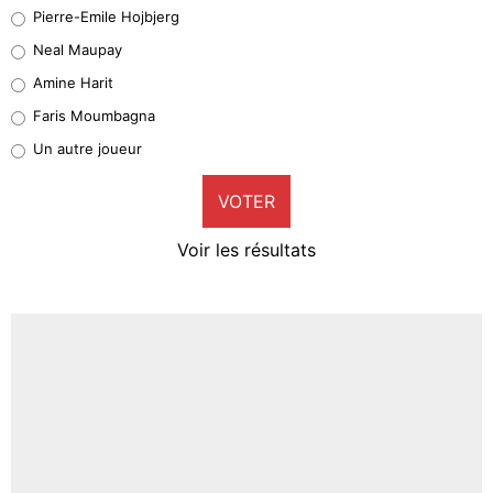
Geronimo Rulli
Pierre-Emile Hojbjerg
5%
Neal Maupay
Quinten Timber
Amine Harit
1%
Faris Moumbagna
Pierre-Emile Hojbjerg
Un autre joueur
9%
VOTER
Neal Maupay
4%
Voir les résultats
Amine Harit
3%
Faris Moumbagna
4%
Un autre joueur
5%
1579 personnes ont participé aux votes.