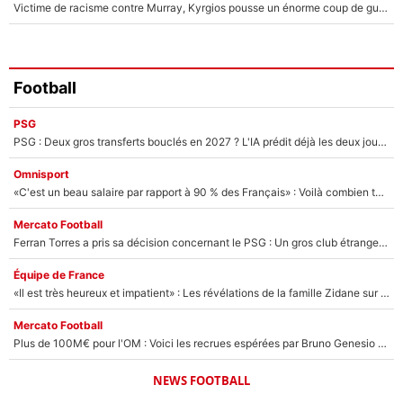
Victime de racisme contre Murray, Kyrgios pousse un énorme coup de gueule !
Football
PSG
PSG : Deux gros transferts bouclés en 2027 ? L'IA prédit déjà les deux joueurs qui pourraient rejoindre Luis Enrique !
Omnisport
«C'est un beau salaire par rapport à 90 % des Français» : Voilà combien touchait Nelson Monfort sur France Télévisions avant de rejoindre CNews
Mercato Football
Ferran Torres a pris sa décision concernant le PSG : Un gros club étranger prêt à relancer le feuilleton pour la signature du champion du monde 2026 !
Équipe de France
«Il est très heureux et impatient» : Les révélations de la famille Zidane sur sa prise de pouvoir en équipe de France !
Mercato Football
Plus de 100M€ pour l'OM : Voici les recrues espérées par Bruno Genesio et Grégory Lorenzi après l’opération dégraissage
NEWS FOOTBALL