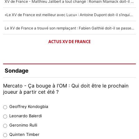
XV de France - Matthieu Jalibert a tout changé : Romain Ntamack doit-il s’inquiéter pour sa place à un an de la Coupe du monde ?
«Le XV de France est meilleur avec Lucu» : Antoine Dupont doit-il s’inquiéter pour sa place ?
Le XV de France a trouvé son remplaçant : Fabien Galthié doit-il se passer d'Antoine Dupont ?
ACTUS XV DE FRANCE
Sondage
Mercato - Ça bouge à l’OM : Qui doit être le prochain
joueur à partir cet été ?
Geoffrey Kondogbia
Geoffrey Kondogbia
38%
Leonardo Balerdi
Leonardo Balerdi
Geronimo Rulli
32%
Quinten Timber