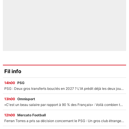
Fil info
14h00
PSG
PSG : Deux gros transferts bouclés en 2027 ? L'IA prédit déjà les deux joueurs qui pourraient rejoindre Luis Enrique !
13h00
Omnisport
«C'est un beau salaire par rapport à 90 % des Français» : Voilà combien touchait Nelson Monfort sur France Télévisions avant de rejoindre CNews
12h00
Mercato Football
Ferran Torres a pris sa décision concernant le PSG : Un gros club étranger prêt à relancer le feuilleton pour la signature du champion du monde 2026 !