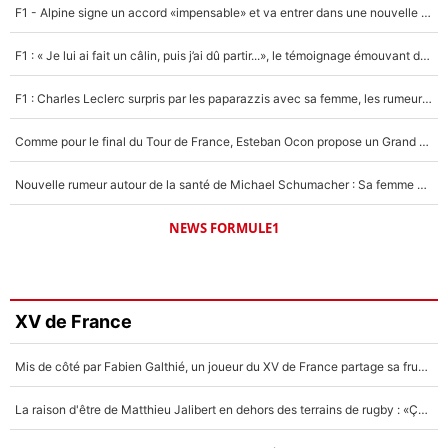
F1 - Alpine signe un accord «impensable» et va entrer dans une nouvelle dimension : Grande nouvelle pour Pierre Gasly !
F1 : « Je lui ai fait un câlin, puis j’ai dû partir...», le témoignage émouvant de Max Verstappen sur sa fille
F1 : Charles Leclerc surpris par les paparazzis avec sa femme, les rumeurs étaient vraies !
Comme pour le final du Tour de France, Esteban Ocon propose un Grand Prix de Formule 1 à Paris : «Autour de l’Arc de Triomphe, ce serait génial» !
Nouvelle rumeur autour de la santé de Michael Schumacher : Sa femme Corinna sort du silence
NEWS FORMULE1
XV de France
Mis de côté par Fabien Galthié, un joueur du XV de France partage sa frustration : «ils ne me l’ont pas dit tout de suite»
La raison d'être de Matthieu Jalibert en dehors des terrains de rugby : «Ça m'atteint autant que si tu touches à un membre de ma famille»