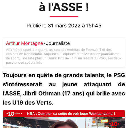
à l'ASSE !
Publié le 31 mars 2022 à 15h45
Arthur Montagne
-
Journaliste
Affamé de sport, il a grandi au son des moteurs de Formule 1 et des
exploits de Ronaldinho. Aujourd’hui, diplomé d'un Master de journalisme
de sport, il ne rate plus un Grand Prix de F1 ni un match du PSG, ses deux
passions et spécialités
Toujours en quête de grands talents, le PSG
s'intéresserait au jeune attaquant de
l'ASSE, Jibril Othman (17 ans) qui brille avec
les U19 des Verts.