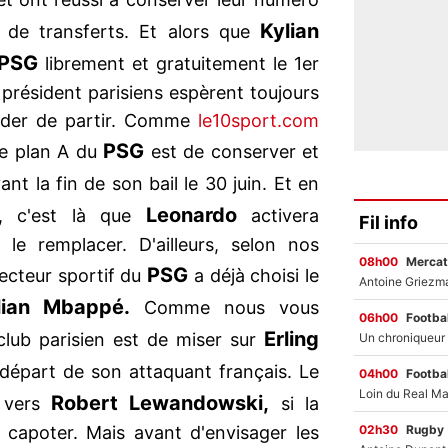
Kylian
e de transferts. Et alors que
PSG
librement et gratuitement le 1er
 le président parisiens espèrent toujours
uader de partir. Comme
le10sport.com
PSG
 le plan A du
est de conserver et
nt la fin de son bail le 30 juin. Et en
Leonardo
r, c'est là que
activera
Fil info
 le remplacer. D'ailleurs, selon nos
08h00
Mercat
PSG
recteur sportif du
a déjà choisi le
lian Mbappé.
Comme nous vous
06h00
Footbal
Erling
 club parisien est de miser sur
épart de son attaquant français. Le
04h00
Footbal
Robert Lewandowski,
r vers
si la
02h30
Rugby
 capoter. Mais avant d'envisager les