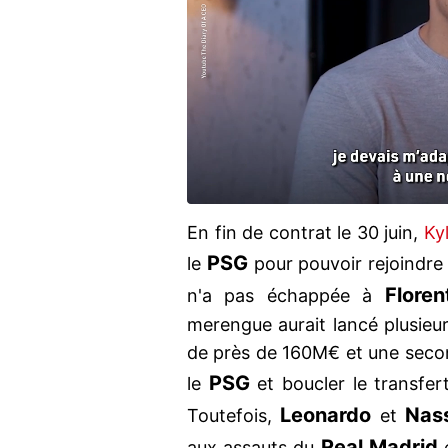
En fin de contrat le 30 juin,
Ky
PSG
le
pour pouvoir rejoindre
Floren
n'a pas échappée à
merengue aurait lancé plusieu
de près de 160M€ et une secon
PSG
le
et boucler le transfe
Leonardo
Nass
Toutefois,
et
Real Madrid
aux assauts du
e