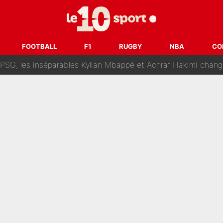
lo Kanté : Comme Yan Diomandé, les deux champions du mon
 par La Chaîne L’Équipe : Même Olivier Ménard n’avait pas pu empêcher son départ, «je 
FOOTBALL
F1
RUGBY
NBA
CO
SG, les inséparables Kylian Mbappé et Achraf Hakimi changent 
Pendant ses vacances, la star du XV de France a perdu sa g
 dit ça...» : Kylian Mbappé raconte sa première rencontre avec Zi