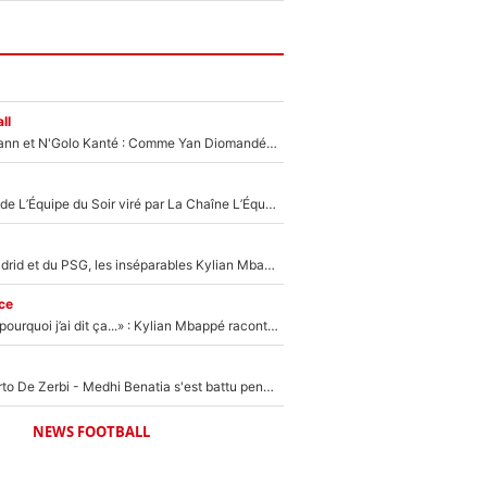
ll
Antoine Griezmann et N'Golo Kanté : Comme Yan Diomandé, les deux champions du monde ont refusé de signer au PSG !
Un chroniqueur de L’Équipe du Soir viré par La Chaîne L’Équipe : Même Olivier Ménard n’avait pas pu empêcher son départ, «je l’ai appris sur Twitter, je l’ai vécu assez mal»
Loin du Real Madrid et du PSG, les inséparables Kylian Mbappé et Achraf Hakimi changent d'équipe le temps d'une journée !
ce
«Je ne sais pas pourquoi j’ai dit ça...» : Kylian Mbappé raconte sa première rencontre avec Zinédine Zidane (et c’est très drôle)
Départ de Roberto De Zerbi - Medhi Benatia s'est battu pendant six mois pour le retenir à l'OM, le PSG a été le naufrage de trop : «Je pars avec toi»
NEWS FOOTBALL