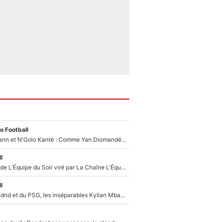
o Football
Antoine Griezmann et N'Golo Kanté : Comme Yan Diomandé, les deux champions du monde ont refusé de signer au PSG !
l
Un chroniqueur de L’Équipe du Soir viré par La Chaîne L’Équipe : Même Olivier Ménard n’avait pas pu empêcher son départ, «je l’ai appris sur Twitter, je l’ai vécu assez mal»
l
Loin du Real Madrid et du PSG, les inséparables Kylian Mbappé et Achraf Hakimi changent d'équipe le temps d'une journée !