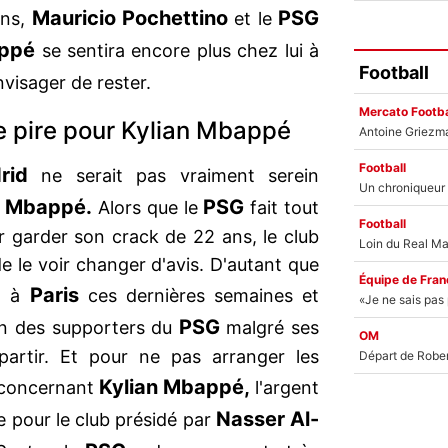
Mauricio Pochettino
PSG
ens,
et le
appé
se sentira encore plus chez lui à
Football
visager de rester.
Mercato Footba
le pire pour Kylian Mbappé
Football
rid
ne serait pas vraiment serein
n Mbappé.
PSG
Alors que le
fait tout
Football
r garder son crack de 22 ans, le club
e le voir changer d'avis. D'autant que
Équipe de Fran
Paris
t à
ces dernières semaines et
PSG
ien des supporters du
malgré ses
OM
partir. Et pour ne pas arranger les
Kylian Mbappé,
concernant
l'argent
Nasser Al-
e pour le club présidé par