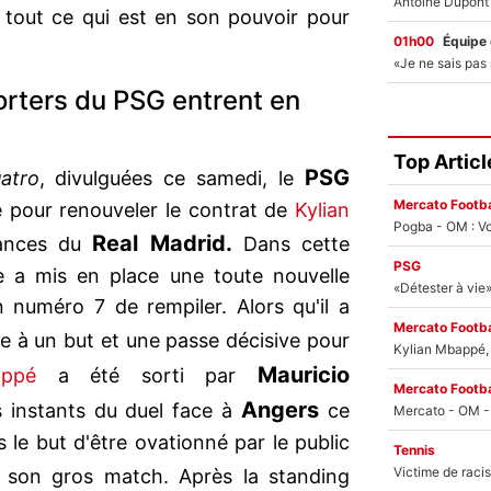
 tout ce qui est en son pouvoir pour
01h00
Équipe
orters du PSG entrent en
Top Articl
PSG
atro
, divulguées ce samedi, le
Mercato Footba
 pour renouveler le contrat de
Kylian
Pogba - OM : Vo
Real Madrid.
vances du
Dans cette
PSG
le a mis en place une toute nouvelle
 numéro 7 de rempiler. Alors qu'il a
Mercato Footba
e à un but et une passe décisive pour
Kylian Mbappé, u
Mauricio
appé
a été sorti par
Mercato Footba
Angers
s instants du duel face à
ce
s le but d'être ovationné par le public
Tennis
son gros match. Après la standing