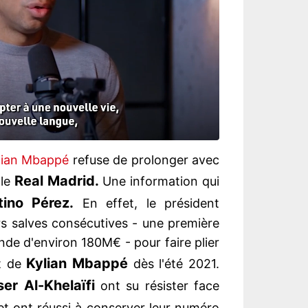
lian Mbappé
refuse de prolonger avec
Real Madrid.
 le
Une information qui
tino Pérez.
En effet, le président
rs salves consécutives - une première
de d'environ 180M€ - pour faire plier
Kylian Mbappé
rt de
dès l'été 2021.
er Al-Khelaïfi
ont su résister face
t ont réussi à conserver leur numéro