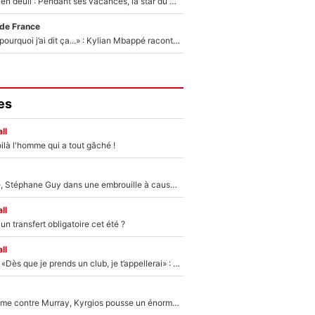
Antoine Dupont en deuil : Pendant ses vacances, la star du XV de France a perdu sa grand-mère
 de France
«Je ne sais pas pourquoi j’ai dit ça...» : Kylian Mbappé raconte sa première rencontre avec Zinédine Zidane (et c’est très drôle)
es
ll
ilà l'homme qui a tout gâché !
«Détester à vie», Stéphane Guy dans une embrouille à cause du PSG !
ll
n transfert obligatoire cet été ?
ll
Mercato - OM - «Dès que je prends un club, je t’appellerai» : La promesse de Marcelino au moment de claquer la porte
Victime de racisme contre Murray, Kyrgios pousse un énorme coup de gueule !