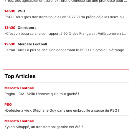
«Très, très agréablement surpris» : Bruno Genesio fait une promesse pour la suite du mercato de l’OM et rassure les supporters
14h00
PSG
PSG : Deux gros transferts bouclés en 2027 ? L'IA prédit déjà les deux joueurs qui pourraient rejoindre Luis Enrique !
13h00
Omnisport
«C'est un beau salaire par rapport à 90 % des Français» : Voilà combien touchait Nelson Monfort sur France Télévisions avant de rejoindre CNews
12h00
Mercato Football
Ferran Torres a pris sa décision concernant le PSG : Un gros club étranger prêt à relancer le feuilleton pour la signature du champion du monde 2026 !
Top Articles
Mercato Football
Pogba - OM : Voilà l'homme qui a tout gâché !
PSG
«Détester à vie», Stéphane Guy dans une embrouille à cause du PSG !
Mercato Football
Kylian Mbappé, un transfert obligatoire cet été ?