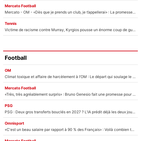
Mercato Football
Mercato - OM - «Dès que je prends un club, je t’appellerai» : La promesse de Marcelino au moment de claquer la porte
Tennis
Victime de racisme contre Murray, Kyrgios pousse un énorme coup de gueule !
Football
OM
Climat toxique et affaire de harcèlement à l’OM : Le départ qui soulage le vestiaire de Bruno Genesio
Mercato Football
«Très, très agréablement surpris» : Bruno Genesio fait une promesse pour la suite du mercato de l’OM et rassure les supporters
PSG
PSG : Deux gros transferts bouclés en 2027 ? L'IA prédit déjà les deux joueurs qui pourraient rejoindre Luis Enrique !
Omnisport
«C'est un beau salaire par rapport à 90 % des Français» : Voilà combien touchait Nelson Monfort sur France Télévisions avant de rejoindre CNews
Mercato Football