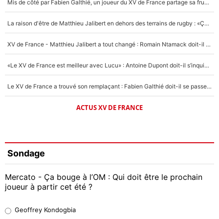
Mis de côté par Fabien Galthié, un joueur du XV de France partage sa frustration : «ils ne me l’ont pas dit tout de suite»
La raison d'être de Matthieu Jalibert en dehors des terrains de rugby : «Ça m'atteint autant que si tu touches à un membre de ma famille»
XV de France - Matthieu Jalibert a tout changé : Romain Ntamack doit-il s’inquiéter pour sa place à un an de la Coupe du monde ?
«Le XV de France est meilleur avec Lucu» : Antoine Dupont doit-il s’inquiéter pour sa place ?
Le XV de France a trouvé son remplaçant : Fabien Galthié doit-il se passer d'Antoine Dupont ?
ACTUS XV DE FRANCE
Sondage
Mercato - Ça bouge à l’OM : Qui doit être le prochain
joueur à partir cet été ?
Geoffrey Kondogbia
Geoffrey Kondogbia
38%