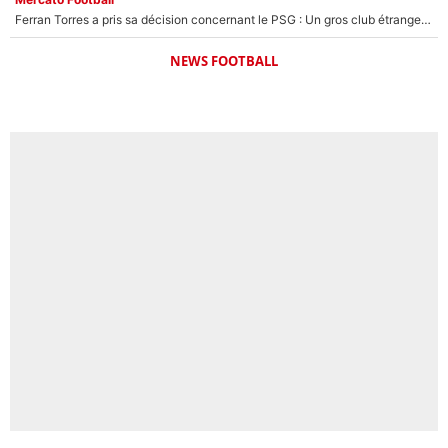
Ferran Torres a pris sa décision concernant le PSG : Un gros club étranger prêt à relancer le feuilleton pour la signature du champion du monde 2026 !
NEWS FOOTBALL