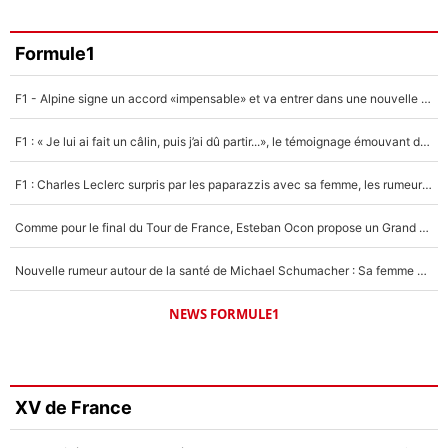
Formule1
F1 - Alpine signe un accord «impensable» et va entrer dans une nouvelle dimension : Grande nouvelle pour Pierre Gasly !
F1 : « Je lui ai fait un câlin, puis j’ai dû partir...», le témoignage émouvant de Max Verstappen sur sa fille
F1 : Charles Leclerc surpris par les paparazzis avec sa femme, les rumeurs étaient vraies !
Comme pour le final du Tour de France, Esteban Ocon propose un Grand Prix de Formule 1 à Paris : «Autour de l’Arc de Triomphe, ce serait génial» !
Nouvelle rumeur autour de la santé de Michael Schumacher : Sa femme Corinna sort du silence
NEWS FORMULE1
XV de France