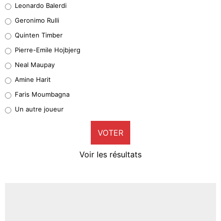
Leonardo Balerdi
Leonardo Balerdi
Geronimo Rulli
32%
Quinten Timber
Geronimo Rulli
Pierre-Emile Hojbjerg
5%
Neal Maupay
Quinten Timber
Amine Harit
1%
Faris Moumbagna
Pierre-Emile Hojbjerg
Un autre joueur
9%
VOTER
Neal Maupay
4%
Voir les résultats
Amine Harit
3%
Faris Moumbagna
4%