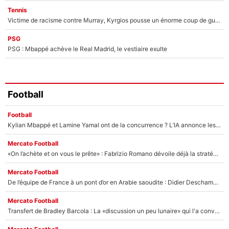
Tennis
Victime de racisme contre Murray, Kyrgios pousse un énorme coup de gueule !
PSG
PSG : Mbappé achève le Real Madrid, le vestiaire exulte
Football
Football
Kylian Mbappé et Lamine Yamal ont de la concurrence ? L’IA annonce les 5 joueurs qui vont dominer le football dans les années à venir !
Mercato Football
«On l’achète et on vous le prête» : Fabrizio Romano dévoile déjà la stratégie du PSG avec le transfert de Zion Suzuki !
Mercato Football
De l’équipe de France à un pont d’or en Arabie saoudite : Didier Deschamps a donné sa réponse !
Mercato Football
Transfert de Bradley Barcola : La «discussion un peu lunaire» qui l'a convaincu de quitter le PSG, son entourage est pointé du doigt