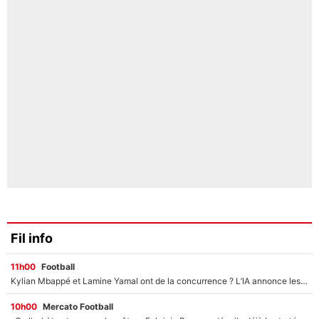
Fil info
11h00
Football
Kylian Mbappé et Lamine Yamal ont de la concurrence ? L’IA annonce les 5 joueurs qui vont dominer le football dans les années à venir !
10h00
Mercato Football