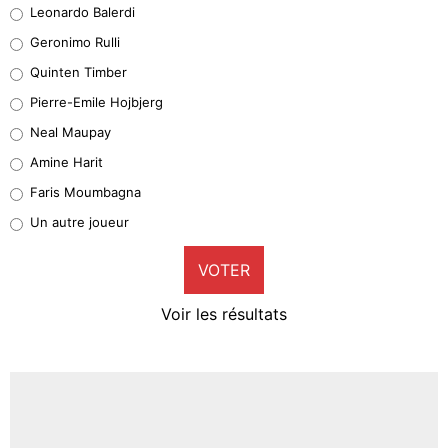
Leonardo Balerdi
Leonardo Balerdi
Geronimo Rulli
32%
Quinten Timber
Geronimo Rulli
Pierre-Emile Hojbjerg
4%
Neal Maupay
Quinten Timber
Amine Harit
1%
Faris Moumbagna
Pierre-Emile Hojbjerg
Un autre joueur
9%
VOTER
Neal Maupay
4%
Voir les résultats
Amine Harit
3%
Faris Moumbagna
4%