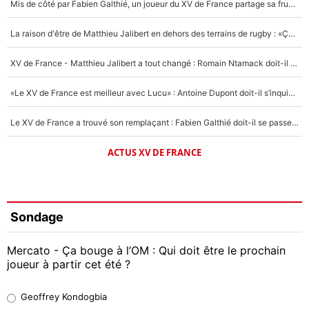
Mis de côté par Fabien Galthié, un joueur du XV de France partage sa frustration : «ils ne me l’ont pas dit tout de suite»
La raison d'être de Matthieu Jalibert en dehors des terrains de rugby : «Ça m'atteint autant que si tu touches à un membre de ma famille»
XV de France - Matthieu Jalibert a tout changé : Romain Ntamack doit-il s’inquiéter pour sa place à un an de la Coupe du monde ?
«Le XV de France est meilleur avec Lucu» : Antoine Dupont doit-il s’inquiéter pour sa place ?
Le XV de France a trouvé son remplaçant : Fabien Galthié doit-il se passer d'Antoine Dupont ?
ACTUS XV DE FRANCE
Sondage
Mercato - Ça bouge à l’OM : Qui doit être le prochain
joueur à partir cet été ?
Geoffrey Kondogbia
Geoffrey Kondogbia
38%