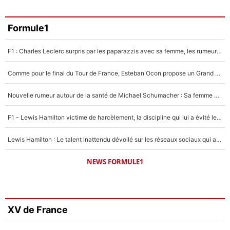
Formule1
F1 : Charles Leclerc surpris par les paparazzis avec sa femme, les rumeurs étaient vraies !
Comme pour le final du Tour de France, Esteban Ocon propose un Grand Prix de Formule 1 à Paris : «Autour de l’Arc de Triomphe, ce serait génial» !
Nouvelle rumeur autour de la santé de Michael Schumacher : Sa femme Corinna sort du silence
F1 - Lewis Hamilton victime de harcèlement, la discipline qui lui a évité le pire : «J'aurais probablement mal tourné»
Lewis Hamilton : Le talent inattendu dévoilé sur les réseaux sociaux qui a impressionné Kim Kardashian pendant leurs vacances en amoureux !
NEWS FORMULE1
XV de France