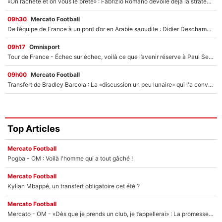
«On l’achète et on vous le prête» : Fabrizio Romano dévoile déjà la stratégie du PSG avec le transfert de Zion Suzuki !
09h30
Mercato Football
De l’équipe de France à un pont d’or en Arabie saoudite : Didier Deschamps a donné sa réponse !
09h17
Omnisport
Tour de France - Échec sur échec, voilà ce que l’avenir réserve à Paul Seixas : «Tant qu’il y aura un Pogacar comme celui-là...»
09h00
Mercato Football
Transfert de Bradley Barcola : La «discussion un peu lunaire» qui l'a convaincu de quitter le PSG, son entourage est pointé du doigt
Top Articles
Mercato Football
Pogba - OM : Voilà l'homme qui a tout gâché !
Mercato Football
Kylian Mbappé, un transfert obligatoire cet été ?
Mercato Football
Mercato - OM - «Dès que je prends un club, je t’appellerai» : La promesse de Marcelino au moment de claquer la porte