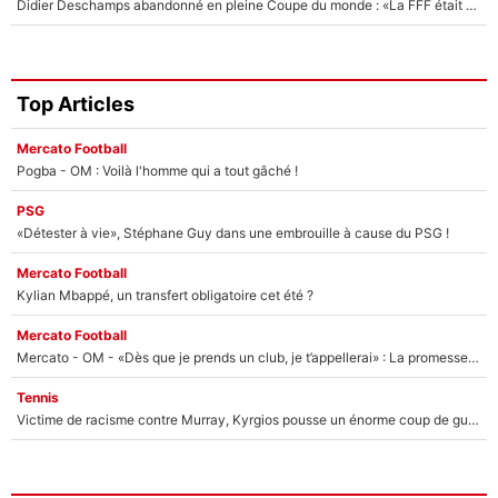
Didier Deschamps abandonné en pleine Coupe du monde : «La FFF était déjà passée à Zinedine Zidane»
Top Articles
Mercato Football
Pogba - OM : Voilà l'homme qui a tout gâché !
PSG
«Détester à vie», Stéphane Guy dans une embrouille à cause du PSG !
Mercato Football
Kylian Mbappé, un transfert obligatoire cet été ?
Mercato Football
Mercato - OM - «Dès que je prends un club, je t’appellerai» : La promesse de Marcelino au moment de claquer la porte
Tennis
Victime de racisme contre Murray, Kyrgios pousse un énorme coup de gueule !