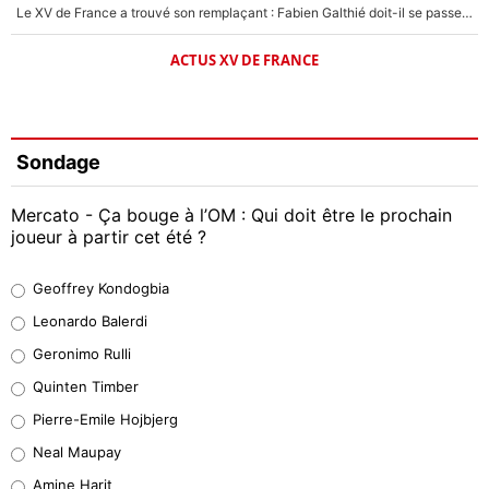
Le XV de France a trouvé son remplaçant : Fabien Galthié doit-il se passer d'Antoine Dupont ?
ACTUS XV DE FRANCE
Sondage
Mercato - Ça bouge à l’OM : Qui doit être le prochain
joueur à partir cet été ?
Geoffrey Kondogbia
Geoffrey Kondogbia
38%
Leonardo Balerdi
Leonardo Balerdi
Geronimo Rulli
32%
Quinten Timber
Geronimo Rulli
Pierre-Emile Hojbjerg
5%
Neal Maupay
Quinten Timber
Amine Harit