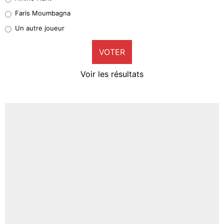
1%
Faris Moumbagna
Pierre-Emile Hojbjerg
Un autre joueur
9%
VOTER
Neal Maupay
4%
Voir les résultats
Amine Harit
3%
Faris Moumbagna
4%
Un autre joueur
5%
1568 personnes ont participé aux votes.