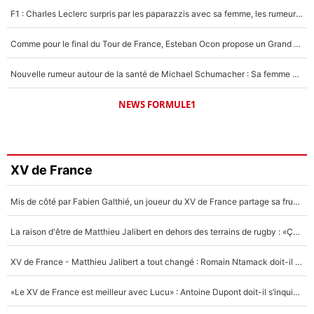
F1 : Charles Leclerc surpris par les paparazzis avec sa femme, les rumeurs étaient vraies !
Comme pour le final du Tour de France, Esteban Ocon propose un Grand Prix de Formule 1 à Paris : «Autour de l’Arc de Triomphe, ce serait génial» !
Nouvelle rumeur autour de la santé de Michael Schumacher : Sa femme Corinna sort du silence
NEWS FORMULE1
XV de France
Mis de côté par Fabien Galthié, un joueur du XV de France partage sa frustration : «ils ne me l’ont pas dit tout de suite»
La raison d'être de Matthieu Jalibert en dehors des terrains de rugby : «Ça m'atteint autant que si tu touches à un membre de ma famille»
XV de France - Matthieu Jalibert a tout changé : Romain Ntamack doit-il s’inquiéter pour sa place à un an de la Coupe du monde ?
«Le XV de France est meilleur avec Lucu» : Antoine Dupont doit-il s’inquiéter pour sa place ?