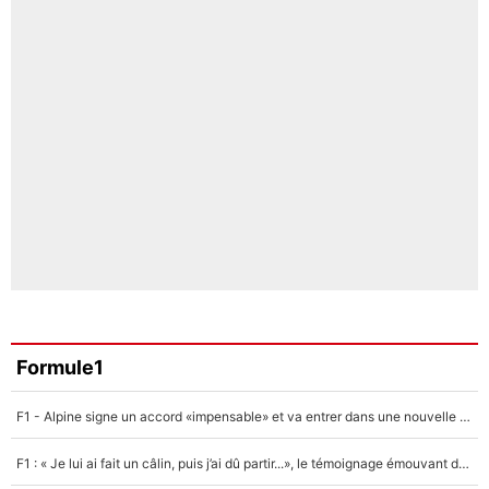
Formule1
F1 - Alpine signe un accord «impensable» et va entrer dans une nouvelle dimension : Grande nouvelle pour Pierre Gasly !
F1 : « Je lui ai fait un câlin, puis j’ai dû partir...», le témoignage émouvant de Max Verstappen sur sa fille