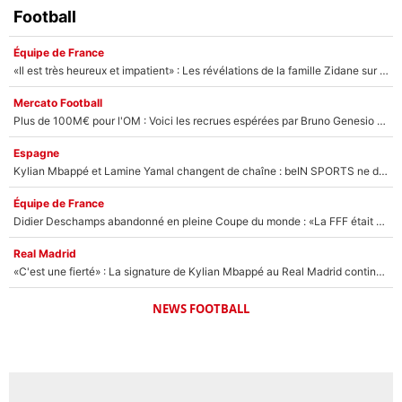
Football
Équipe de France
«Il est très heureux et impatient» : Les révélations de la famille Zidane sur sa prise de pouvoir en équipe de France !
Mercato Football
Plus de 100M€ pour l'OM : Voici les recrues espérées par Bruno Genesio et Grégory Lorenzi après l’opération dégraissage
Espagne
Kylian Mbappé et Lamine Yamal changent de chaîne : beIN SPORTS ne digère pas cette décision historique et prédit un fiasco pour la Liga
Équipe de France
Didier Deschamps abandonné en pleine Coupe du monde : «La FFF était déjà passée à Zinedine Zidane»
Real Madrid
«C'est une fierté» : La signature de Kylian Mbappé au Real Madrid continue de régaler l'Espagne
NEWS FOOTBALL