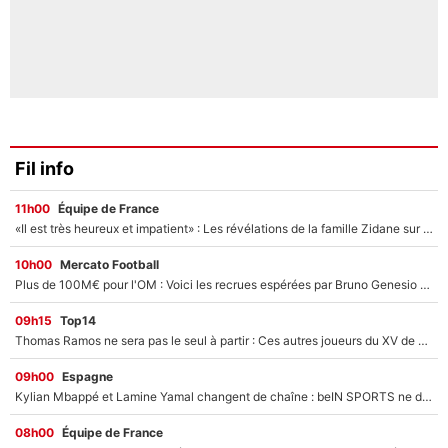
Fil info
11h00
Équipe de France
«Il est très heureux et impatient» : Les révélations de la famille Zidane sur sa prise de pouvoir en équipe de France !
10h00
Mercato Football
Plus de 100M€ pour l'OM : Voici les recrues espérées par Bruno Genesio et Grégory Lorenzi après l’opération dégraissage
09h15
Top14
Thomas Ramos ne sera pas le seul à partir : Ces autres joueurs du XV de France pourraient aussi quitter le Stade Toulousain, un club de Top 14 est déjà sur les rangs
09h00
Espagne
Kylian Mbappé et Lamine Yamal changent de chaîne : beIN SPORTS ne digère pas cette décision historique et prédit un fiasco pour la Liga
08h00
Équipe de France