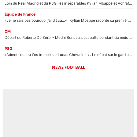
Loin du Real Madrid et du PSG, les inséparables Kylian Mbappé et Achraf Hakimi changent d'équipe le temps d'une journée !
Équipe de France
«Je ne sais pas pourquoi j’ai dit ça...» : Kylian Mbappé raconte sa première rencontre avec Zinédine Zidane (et c’est très drôle)
OM
Départ de Roberto De Zerbi - Medhi Benatia s'est battu pendant six mois pour le retenir à l'OM, le PSG a été le naufrage de trop : «Je pars avec toi»
PSG
«Admets que tu t'es trompé sur Lucas Chevalier !» : Le débat sur le gardien du PSG vire au clash à l'After Foot
NEWS FOOTBALL