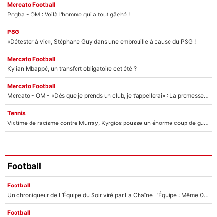
Mercato Football
Pogba - OM : Voilà l'homme qui a tout gâché !
PSG
«Détester à vie», Stéphane Guy dans une embrouille à cause du PSG !
Mercato Football
Kylian Mbappé, un transfert obligatoire cet été ?
Mercato Football
Mercato - OM - «Dès que je prends un club, je t’appellerai» : La promesse de Marcelino au moment de claquer la porte
Tennis
Victime de racisme contre Murray, Kyrgios pousse un énorme coup de gueule !
Football
Football
Un chroniqueur de L’Équipe du Soir viré par La Chaîne L’Équipe : Même Olivier Ménard n’avait pas pu empêcher son départ, «je l’ai appris sur Twitter, je l’ai vécu assez mal»
Football