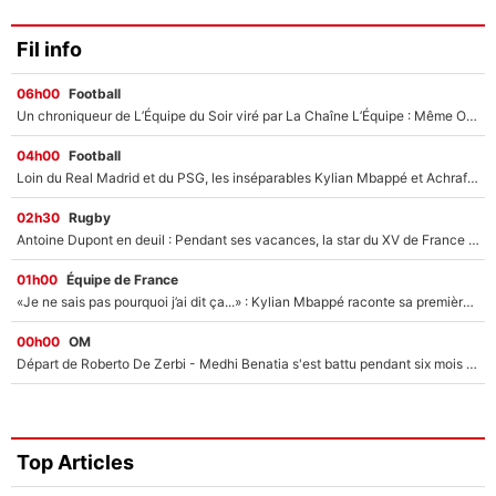
Fil info
06h00
Football
Un chroniqueur de L’Équipe du Soir viré par La Chaîne L’Équipe : Même Olivier Ménard n’avait pas pu empêcher son départ, «je l’ai appris sur Twitter, je l’ai vécu assez mal»
04h00
Football
Loin du Real Madrid et du PSG, les inséparables Kylian Mbappé et Achraf Hakimi changent d'équipe le temps d'une journée !
02h30
Rugby
Antoine Dupont en deuil : Pendant ses vacances, la star du XV de France a perdu sa grand-mère
01h00
Équipe de France
«Je ne sais pas pourquoi j’ai dit ça...» : Kylian Mbappé raconte sa première rencontre avec Zinédine Zidane (et c’est très drôle)
00h00
OM
Départ de Roberto De Zerbi - Medhi Benatia s'est battu pendant six mois pour le retenir à l'OM, le PSG a été le naufrage de trop : «Je pars avec toi»
Top Articles