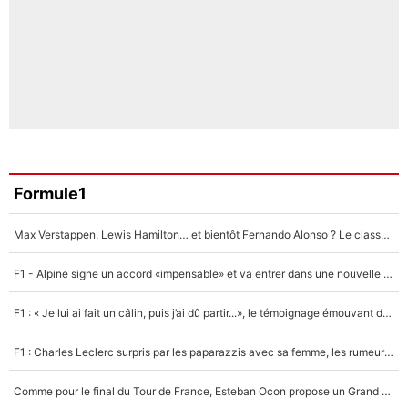
Formule1
Max Verstappen, Lewis Hamilton… et bientôt Fernando Alonso ? Le classement des pilotes les mieux payés en Formule 1 risque de changer !
F1 - Alpine signe un accord «impensable» et va entrer dans une nouvelle dimension : Grande nouvelle pour Pierre Gasly !
F1 : « Je lui ai fait un câlin, puis j’ai dû partir...», le témoignage émouvant de Max Verstappen sur sa fille
F1 : Charles Leclerc surpris par les paparazzis avec sa femme, les rumeurs étaient vraies !
Comme pour le final du Tour de France, Esteban Ocon propose un Grand Prix de Formule 1 à Paris : «Autour de l’Arc de Triomphe, ce serait génial» !