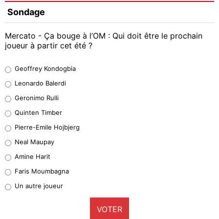
Sondage
Mercato - Ça bouge à l’OM : Qui doit être le prochain
joueur à partir cet été ?
Geoffrey Kondogbia
Geoffrey Kondogbia
38%
Leonardo Balerdi
Leonardo Balerdi
Geronimo Rulli
32%
Quinten Timber
Geronimo Rulli
Pierre-Emile Hojbjerg
5%
Neal Maupay
Quinten Timber
Amine Harit
1%
Faris Moumbagna
Pierre-Emile Hojbjerg
Un autre joueur
9%
VOTER
Neal Maupay