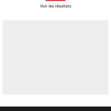
4%
Voir les résultats
Amine Harit
3%
Faris Moumbagna
4%
Un autre joueur
5%
1623 personnes ont participé aux votes.