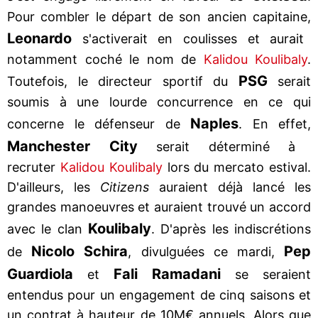
Pour combler le départ de son ancien capitaine,
Leonardo
s'activerait en coulisses et aurait
notamment coché le nom de
Kalidou Koulibaly
.
PSG
Toutefois, le directeur sportif du
serait
soumis à une lourde concurrence en ce qui
Naples
concerne le défenseur de
. En effet,
Manchester City
serait déterminé à
recruter
Kalidou Koulibaly
lors du mercato estival.
D'ailleurs, les
Citizens
auraient déjà lancé les
grandes manoeuvres et auraient trouvé un accord
Koulibaly
avec le clan
. D'après les indiscrétions
Nicolo Schira
Pep
de
, divulguées ce mardi,
Guardiola
Fali Ramadani
et
se seraient
entendus pour un engagement de cinq saisons et
un contrat à hauteur de 10M€ annuels. Alors que