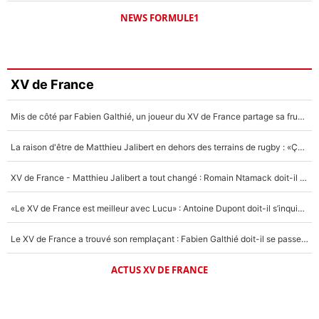
NEWS FORMULE1
XV de France
Mis de côté par Fabien Galthié, un joueur du XV de France partage sa frustration : «ils ne me l’ont pas dit tout de suite»
La raison d'être de Matthieu Jalibert en dehors des terrains de rugby : «Ça m'atteint autant que si tu touches à un membre de ma famille»
XV de France - Matthieu Jalibert a tout changé : Romain Ntamack doit-il s’inquiéter pour sa place à un an de la Coupe du monde ?
«Le XV de France est meilleur avec Lucu» : Antoine Dupont doit-il s’inquiéter pour sa place ?
Le XV de France a trouvé son remplaçant : Fabien Galthié doit-il se passer d'Antoine Dupont ?
ACTUS XV DE FRANCE