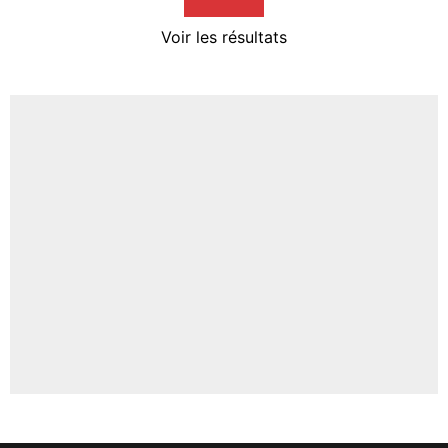
4%
Voir les résultats
Amine Harit
3%
Faris Moumbagna
4%
Un autre joueur
5%
1676 personnes ont participé aux votes.