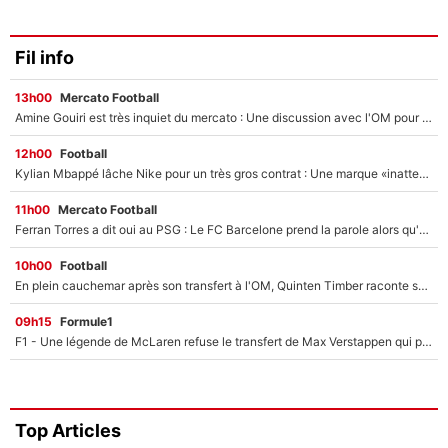
Fil info
13h00
Mercato Football
Amine Gouiri est très inquiet du mercato : Une discussion avec l'OM pour acter son transfert !
12h00
Football
Kylian Mbappé lâche Nike pour un très gros contrat : Une marque «inattendue» va frapper très fort
11h00
Mercato Football
Ferran Torres a dit oui au PSG : Le FC Barcelone prend la parole alors qu'un transfert de l'attaquant espagnol prend forme
10h00
Football
En plein cauchemar après son transfert à l'OM, Quinten Timber raconte ses doutes après sa signature à Marseille
09h15
Formule1
F1 - Une légende de McLaren refuse le transfert de Max Verstappen qui pourrait «faire des vagues» et plomber l'ambiance dans l'équipe
Top Articles