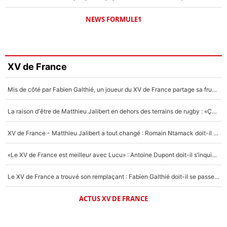
NEWS FORMULE1
XV de France
Mis de côté par Fabien Galthié, un joueur du XV de France partage sa frustration : «ils ne me l’ont pas dit tout de suite»
La raison d'être de Matthieu Jalibert en dehors des terrains de rugby : «Ça m'atteint autant que si tu touches à un membre de ma famille»
XV de France - Matthieu Jalibert a tout changé : Romain Ntamack doit-il s’inquiéter pour sa place à un an de la Coupe du monde ?
«Le XV de France est meilleur avec Lucu» : Antoine Dupont doit-il s’inquiéter pour sa place ?
Le XV de France a trouvé son remplaçant : Fabien Galthié doit-il se passer d'Antoine Dupont ?
ACTUS XV DE FRANCE