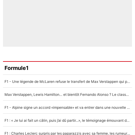
Formule1
F1 - Une légende de McLaren refuse le transfert de Max Verstappen qui pourrait «faire des vagues» et plomber l'ambiance dans l'équipe
Max Verstappen, Lewis Hamilton… et bientôt Fernando Alonso ? Le classement des pilotes les mieux payés en Formule 1 risque de changer !
F1 - Alpine signe un accord «impensable» et va entrer dans une nouvelle dimension : Grande nouvelle pour Pierre Gasly !
F1 : « Je lui ai fait un câlin, puis j’ai dû partir...», le témoignage émouvant de Max Verstappen sur sa fille
F1 : Charles Leclerc surpris par les paparazzis avec sa femme, les rumeurs étaient vraies !