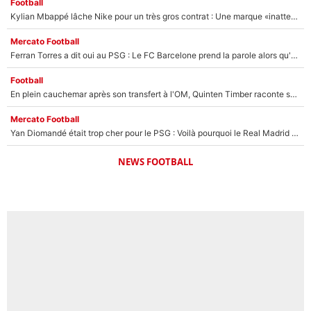
Football
Kylian Mbappé lâche Nike pour un très gros contrat : Une marque «inattendue» va frapper très fort
Mercato Football
Ferran Torres a dit oui au PSG : Le FC Barcelone prend la parole alors qu'un transfert de l'attaquant espagnol prend forme
Football
En plein cauchemar après son transfert à l'OM, Quinten Timber raconte ses doutes après sa signature à Marseille
Mercato Football
Yan Diomandé était trop cher pour le PSG : Voilà pourquoi le Real Madrid a accepté de payer la somme record de 140M€ pour boucler son transfert !
NEWS FOOTBALL