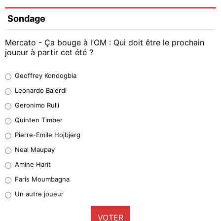
Sondage
Mercato - Ça bouge à l’OM : Qui doit être le prochain
joueur à partir cet été ?
Geoffrey Kondogbia
Geoffrey Kondogbia
38%
Leonardo Balerdi
Leonardo Balerdi
Geronimo Rulli
32%
Quinten Timber
Geronimo Rulli
Pierre-Emile Hojbjerg
5%
Neal Maupay
Quinten Timber
Amine Harit
1%
Faris Moumbagna
Pierre-Emile Hojbjerg
Un autre joueur
9%
VOTER
Neal Maupay