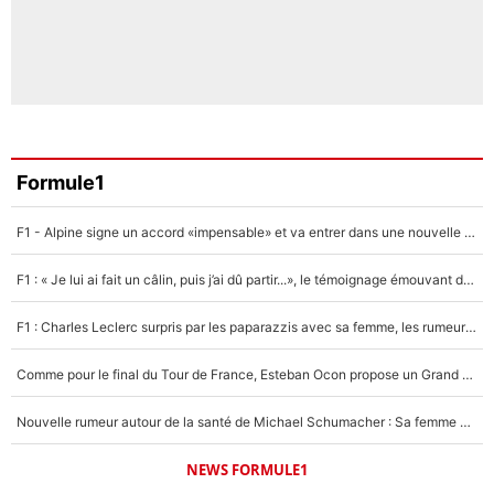
Formule1
F1 - Alpine signe un accord «impensable» et va entrer dans une nouvelle dimension : Grande nouvelle pour Pierre Gasly !
F1 : « Je lui ai fait un câlin, puis j’ai dû partir...», le témoignage émouvant de Max Verstappen sur sa fille
F1 : Charles Leclerc surpris par les paparazzis avec sa femme, les rumeurs étaient vraies !
Comme pour le final du Tour de France, Esteban Ocon propose un Grand Prix de Formule 1 à Paris : «Autour de l’Arc de Triomphe, ce serait génial» !
Nouvelle rumeur autour de la santé de Michael Schumacher : Sa femme Corinna sort du silence
NEWS FORMULE1