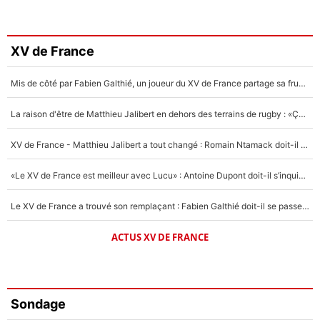
XV de France
Mis de côté par Fabien Galthié, un joueur du XV de France partage sa frustration : «ils ne me l’ont pas dit tout de suite»
La raison d'être de Matthieu Jalibert en dehors des terrains de rugby : «Ça m'atteint autant que si tu touches à un membre de ma famille»
XV de France - Matthieu Jalibert a tout changé : Romain Ntamack doit-il s’inquiéter pour sa place à un an de la Coupe du monde ?
«Le XV de France est meilleur avec Lucu» : Antoine Dupont doit-il s’inquiéter pour sa place ?
Le XV de France a trouvé son remplaçant : Fabien Galthié doit-il se passer d'Antoine Dupont ?
ACTUS XV DE FRANCE
Sondage