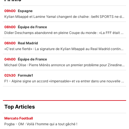
09h00
Espagne
Kylian Mbappé et Lamine Yamal changent de chaîne : beIN SPORTS ne digère pas cette décision historique et prédit un fiasco pour la Liga
08h00
Équipe de France
Didier Deschamps abandonné en pleine Coupe du monde : «La FFF était déjà passée à Zinedine Zidane»
06h00
Real Madrid
«C'est une fierté» : La signature de Kylian Mbappé au Real Madrid continue de régaler l'Espagne
04h00
Équipe de France
Michael Olise : Pierre Ménès annonce un premier problème pour Zinedine Zidane en équipe de France
02h30
Formule1
F1 - Alpine signe un accord «impensable» et va entrer dans une nouvelle dimension : Grande nouvelle pour Pierre Gasly !
Top Articles
Mercato Football
Pogba - OM : Voilà l'homme qui a tout gâché !