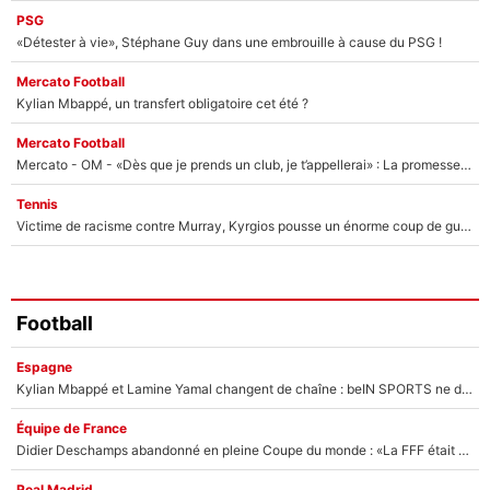
PSG
«Détester à vie», Stéphane Guy dans une embrouille à cause du PSG !
Mercato Football
Kylian Mbappé, un transfert obligatoire cet été ?
Mercato Football
Mercato - OM - «Dès que je prends un club, je t’appellerai» : La promesse de Marcelino au moment de claquer la porte
Tennis
Victime de racisme contre Murray, Kyrgios pousse un énorme coup de gueule !
Football
Espagne
Kylian Mbappé et Lamine Yamal changent de chaîne : beIN SPORTS ne digère pas cette décision historique et prédit un fiasco pour la Liga
Équipe de France
Didier Deschamps abandonné en pleine Coupe du monde : «La FFF était déjà passée à Zinedine Zidane»
Real Madrid