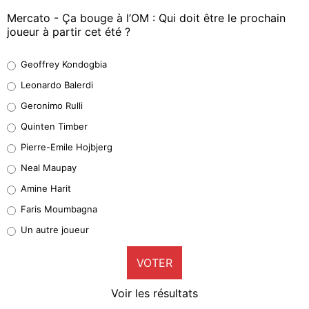
Mercato - Ça bouge à l’OM : Qui doit être le prochain
joueur à partir cet été ?
Geoffrey Kondogbia
Geoffrey Kondogbia
38%
Leonardo Balerdi
Leonardo Balerdi
Geronimo Rulli
32%
Quinten Timber
Geronimo Rulli
Pierre-Emile Hojbjerg
5%
Neal Maupay
Quinten Timber
Amine Harit
1%
Faris Moumbagna
Pierre-Emile Hojbjerg
Un autre joueur
9%
VOTER
Neal Maupay
4%
Voir les résultats
Amine Harit