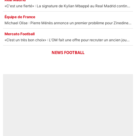
«C'est une fierté» : La signature de Kylian Mbappé au Real Madrid continue de régaler l'Espagne
Équipe de France
Michael Olise : Pierre Ménès annonce un premier problème pour Zinedine Zidane en équipe de France
Mercato Football
«C’est un très bon choix» : L'OM fait une offre pour recruter un ancien joueur du PSG... et c'est validé dans l'After Foot !
NEWS FOOTBALL