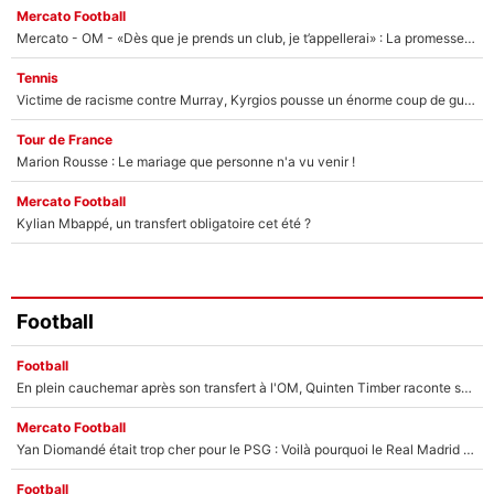
Mercato Football
Mercato - OM - «Dès que je prends un club, je t’appellerai» : La promesse de Marcelino au moment de claquer la porte
Tennis
Victime de racisme contre Murray, Kyrgios pousse un énorme coup de gueule !
Tour de France
Marion Rousse : Le mariage que personne n'a vu venir !
Mercato Football
Kylian Mbappé, un transfert obligatoire cet été ?
Football
Football
En plein cauchemar après son transfert à l'OM, Quinten Timber raconte ses doutes après sa signature à Marseille
Mercato Football
Yan Diomandé était trop cher pour le PSG : Voilà pourquoi le Real Madrid a accepté de payer la somme record de 140M€ pour boucler son transfert !
Football