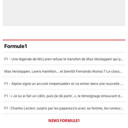
Formule1
F1 - Une légende de McLaren refuse le transfert de Max Verstappen qui pourrait «faire des vagues» et plomber l'ambiance dans l'équipe
Max Verstappen, Lewis Hamilton… et bientôt Fernando Alonso ? Le classement des pilotes les mieux payés en Formule 1 risque de changer !
F1 - Alpine signe un accord «impensable» et va entrer dans une nouvelle dimension : Grande nouvelle pour Pierre Gasly !
F1 : « Je lui ai fait un câlin, puis j’ai dû partir...», le témoignage émouvant de Max Verstappen sur sa fille
F1 : Charles Leclerc surpris par les paparazzis avec sa femme, les rumeurs étaient vraies !
NEWS FORMULE1