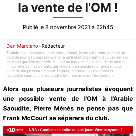
la vente de l'OM !
Publié le 8 novembre 2021 à 22h45
Dan Marciano
-
Rédacteur
Titulaire d'un Master de droit international, je me suis rendu compte au
bout de mon parcours universitaire qu'il était important d'évoluer dans un
domaine que l'on apprécie. Du jour au lendemain, j'ai décidé de mettre
fin au rêve de mes parents, qui voyaient en moi un futur avocat, pour
vivre de ma passion : le sport. Depuis, je couvre les mercatos et
l'actualité sportive en essayant d'informer au mieux les lecteurs.
Alors que plusieurs journalistes évoquent
une possible vente de l'OM à l'Arabie
Saoudite, Pierre Ménès ne pense pas que
Frank McCourt se séparera du club.