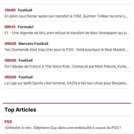
10h00
Football
En plein cauchemar après son transfert à l'OM, Quinten Timber raconte ses doutes après sa signature à Marseille
09h15
Formule1
F1 - Une légende de McLaren refuse le transfert de Max Verstappen qui pourrait «faire des vagues» et plomber l'ambiance dans l'équipe
09h00
Mercato Football
Yan Diomandé était trop cher pour le PSG : Voilà pourquoi le Real Madrid a accepté de payer la somme record de 140M€ pour boucler son transfert !
08h00
Football
De l'équipe de France à The Voice Kids : Contacté par Matt Pokora, Kylian Mbappé a accepté de jouer un rôle inédit sur TF1 !
06h00
Football
La Liga sur beIN Sports c’est terminé, DAZN a fait son choix pour Benjamin Da Silva et Omar Da Fonseca !
Top Articles
PSG
«Détester à vie», Stéphane Guy dans une embrouille à cause du PSG !