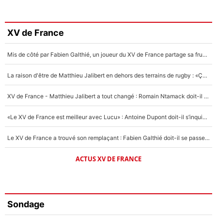
XV de France
Mis de côté par Fabien Galthié, un joueur du XV de France partage sa frustration : «ils ne me l’ont pas dit tout de suite»
La raison d'être de Matthieu Jalibert en dehors des terrains de rugby : «Ça m'atteint autant que si tu touches à un membre de ma famille»
XV de France - Matthieu Jalibert a tout changé : Romain Ntamack doit-il s’inquiéter pour sa place à un an de la Coupe du monde ?
«Le XV de France est meilleur avec Lucu» : Antoine Dupont doit-il s’inquiéter pour sa place ?
Le XV de France a trouvé son remplaçant : Fabien Galthié doit-il se passer d'Antoine Dupont ?
ACTUS XV DE FRANCE
Sondage