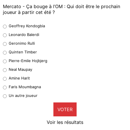
Mercato - Ça bouge à l’OM : Qui doit être le prochain
joueur à partir cet été ?
Geoffrey Kondogbia
Geoffrey Kondogbia
38%
Leonardo Balerdi
Leonardo Balerdi
Geronimo Rulli
32%
Quinten Timber
Geronimo Rulli
Pierre-Emile Hojbjerg
5%
Neal Maupay
Quinten Timber
Amine Harit
1%
Faris Moumbagna
Pierre-Emile Hojbjerg
Un autre joueur
9%
VOTER
Neal Maupay
4%
Voir les résultats
Amine Harit