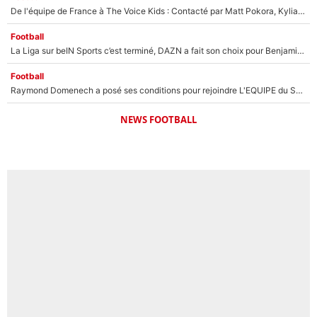
De l'équipe de France à The Voice Kids : Contacté par Matt Pokora, Kylian Mbappé a accepté de jouer un rôle inédit sur TF1 !
Football
La Liga sur beIN Sports c’est terminé, DAZN a fait son choix pour Benjamin Da Silva et Omar Da Fonseca !
Football
Raymond Domenech a posé ses conditions pour rejoindre L'EQUIPE du Soir : Il refuse de faire l'émission avec un autre chroniqueur !
NEWS FOOTBALL