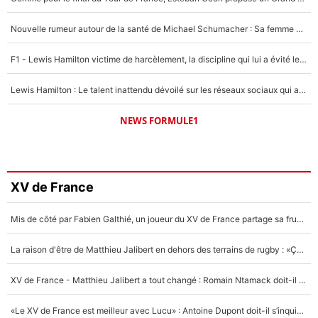
Nouvelle rumeur autour de la santé de Michael Schumacher : Sa femme Corinna sort du silence
F1 - Lewis Hamilton victime de harcèlement, la discipline qui lui a évité le pire : «J'aurais probablement mal tourné»
Lewis Hamilton : Le talent inattendu dévoilé sur les réseaux sociaux qui a impressionné Kim Kardashian pendant leurs vacances en amoureux !
NEWS FORMULE1
XV de France
Mis de côté par Fabien Galthié, un joueur du XV de France partage sa frustration : «ils ne me l’ont pas dit tout de suite»
La raison d'être de Matthieu Jalibert en dehors des terrains de rugby : «Ça m'atteint autant que si tu touches à un membre de ma famille»
XV de France - Matthieu Jalibert a tout changé : Romain Ntamack doit-il s’inquiéter pour sa place à un an de la Coupe du monde ?
«Le XV de France est meilleur avec Lucu» : Antoine Dupont doit-il s’inquiéter pour sa place ?