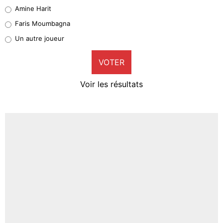
Quinten Timber
Amine Harit
1%
Faris Moumbagna
Pierre-Emile Hojbjerg
Un autre joueur
9%
VOTER
Neal Maupay
4%
Voir les résultats
Amine Harit
3%
Faris Moumbagna
5%
Un autre joueur
5%
1488 personnes ont participé aux votes.