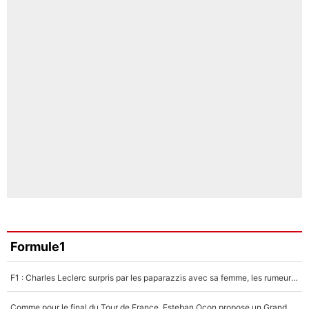
Formule1
F1 : Charles Leclerc surpris par les paparazzis avec sa femme, les rumeurs étaient vraies !
Comme pour le final du Tour de France, Esteban Ocon propose un Grand Prix de Formule 1 à Paris : «Autour de l’Arc de Triomphe, ce serait génial» !