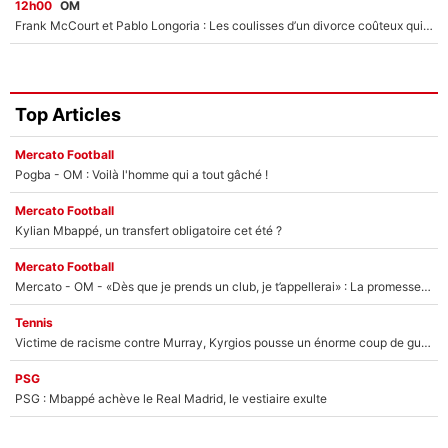
12h00
OM
Frank McCourt et Pablo Longoria : Les coulisses d’un divorce coûteux qui ruine l’OM à petit feu…
Top Articles
Mercato Football
Pogba - OM : Voilà l'homme qui a tout gâché !
Mercato Football
Kylian Mbappé, un transfert obligatoire cet été ?
Mercato Football
Mercato - OM - «Dès que je prends un club, je t’appellerai» : La promesse de Marcelino au moment de claquer la porte
Tennis
Victime de racisme contre Murray, Kyrgios pousse un énorme coup de gueule !
PSG
PSG : Mbappé achève le Real Madrid, le vestiaire exulte