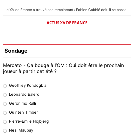
Le XV de France a trouvé son remplaçant : Fabien Galthié doit-il se passer d'Antoine Dupont ?
ACTUS XV DE FRANCE
Sondage
Mercato - Ça bouge à l’OM : Qui doit être le prochain
joueur à partir cet été ?
Geoffrey Kondogbia
Geoffrey Kondogbia
38%
Leonardo Balerdi
Leonardo Balerdi
Geronimo Rulli
32%
Quinten Timber
Geronimo Rulli
Pierre-Emile Hojbjerg
4%
Neal Maupay