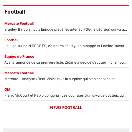
Football
Mercato Football
Bradley Barcola : Luis Enrique prêt à l’écarter au PSG, la décision qui va accélérer son transfert à Liverpool ?
Football
La Liga sur beIN SPORTS, c’est terminé : Kylian Mbappé et Lamine Yamal changent de chaîne, «le moment était venu d'ouvrir un nouveau chapitre»
Équipe de France
Avant l’annonce de sa première liste, Zidane a décidé d’accueillir une nouvelle tête en équipe de France
Mercato Football
Mercato - Analyse : Real-Vinicius Jr, la surprise qui n'en est pas une...
OM
Frank McCourt et Pablo Longoria : Les coulisses d’un divorce coûteux qui ruine l’OM à petit feu…
NEWS FOOTBALL