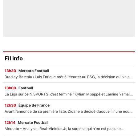
Fil info
13h30
Mercato Football
Bradley Barcola : Luis Enrique prêt à l’écarter au PSG, la décision qui va accélérer son transfert à Liverpool ?
13h00
Football
La Liga sur beIN SPORTS, c’est terminé : Kylian Mbappé et Lamine Yamal changent de chaîne, «le moment était venu d'ouvrir un nouveau chapitre»
12h30
Équipe de France
Avant l’annonce de sa première liste, Zidane a décidé d’accueillir une nouvelle tête en équipe de France
12h14
Mercato Football
Mercato - Analyse : Real-Vinicius Jr, la surprise qui n'en est pas une...