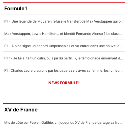
Formule1
F1 - Une légende de McLaren refuse le transfert de Max Verstappen qui pourrait «faire des vagues» et plomber l'ambiance dans l'équipe
Max Verstappen, Lewis Hamilton… et bientôt Fernando Alonso ? Le classement des pilotes les mieux payés en Formule 1 risque de changer !
F1 - Alpine signe un accord «impensable» et va entrer dans une nouvelle dimension : Grande nouvelle pour Pierre Gasly !
F1 : « Je lui ai fait un câlin, puis j’ai dû partir...», le témoignage émouvant de Max Verstappen sur sa fille
F1 : Charles Leclerc surpris par les paparazzis avec sa femme, les rumeurs étaient vraies !
NEWS FORMULE1
XV de France
Mis de côté par Fabien Galthié, un joueur du XV de France partage sa frustration : «ils ne me l’ont pas dit tout de suite»