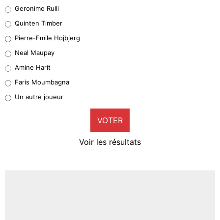
Leonardo Balerdi
Geronimo Rulli
32%
Quinten Timber
Geronimo Rulli
Pierre-Emile Hojbjerg
5%
Neal Maupay
Quinten Timber
Amine Harit
1%
Faris Moumbagna
Pierre-Emile Hojbjerg
Un autre joueur
9%
VOTER
Neal Maupay
4%
Voir les résultats
Amine Harit
3%
Faris Moumbagna
4%
Un autre joueur