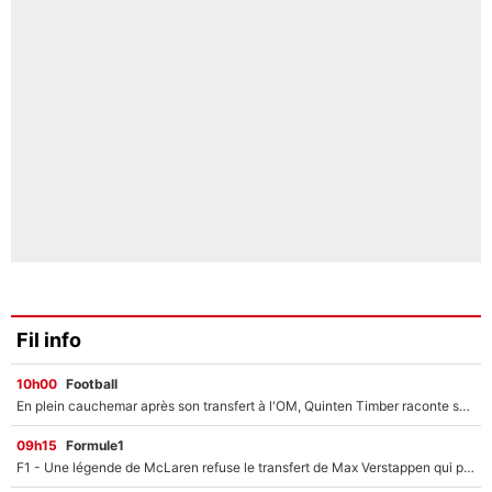
Fil info
10h00
Football
En plein cauchemar après son transfert à l'OM, Quinten Timber raconte ses doutes après sa signature à Marseille
09h15
Formule1
F1 - Une légende de McLaren refuse le transfert de Max Verstappen qui pourrait «faire des vagues» et plomber l'ambiance dans l'équipe