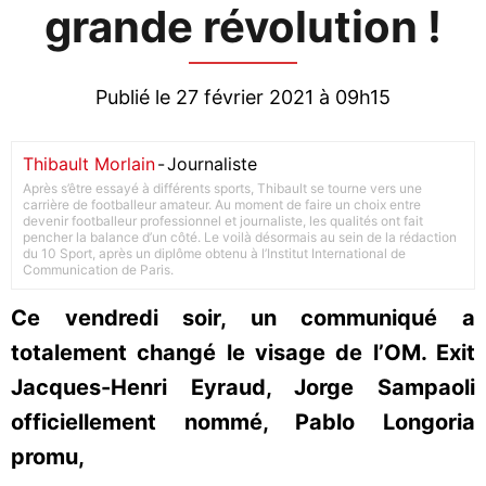
grande révolution !
Publié le 27 février 2021 à 09h15
Thibault Morlain
-
Journaliste
Après s’être essayé à différents sports, Thibault se tourne vers une
carrière de footballeur amateur. Au moment de faire un choix entre
devenir footballeur professionnel et journaliste, les qualités ont fait
pencher la balance d’un côté. Le voilà désormais au sein de la rédaction
du 10 Sport, après un diplôme obtenu à l’Institut International de
Communication de Paris.
Ce vendredi soir, un communiqué a
totalement changé le visage de l’OM. Exit
Jacques-Henri Eyraud, Jorge Sampaoli
officiellement nommé, Pablo Longoria
promu,