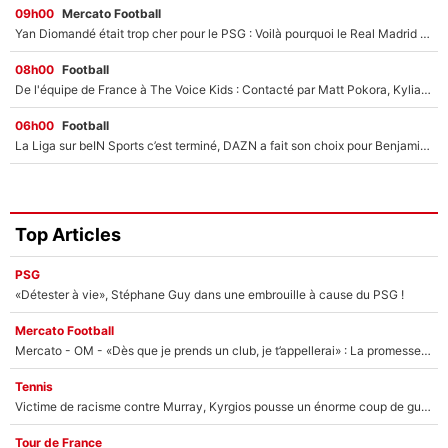
09h00
Mercato Football
Yan Diomandé était trop cher pour le PSG : Voilà pourquoi le Real Madrid a accepté de payer la somme record de 140M€ pour boucler son transfert !
08h00
Football
De l'équipe de France à The Voice Kids : Contacté par Matt Pokora, Kylian Mbappé a accepté de jouer un rôle inédit sur TF1 !
06h00
Football
La Liga sur beIN Sports c’est terminé, DAZN a fait son choix pour Benjamin Da Silva et Omar Da Fonseca !
Top Articles
PSG
«Détester à vie», Stéphane Guy dans une embrouille à cause du PSG !
Mercato Football
Mercato - OM - «Dès que je prends un club, je t’appellerai» : La promesse de Marcelino au moment de claquer la porte
Tennis
Victime de racisme contre Murray, Kyrgios pousse un énorme coup de gueule !
Tour de France