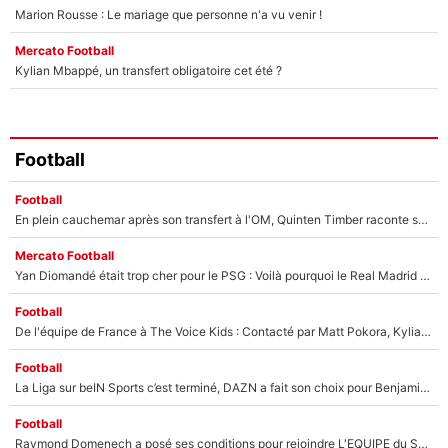
Marion Rousse : Le mariage que personne n'a vu venir !
Mercato Football
Kylian Mbappé, un transfert obligatoire cet été ?
Football
Football
En plein cauchemar après son transfert à l'OM, Quinten Timber raconte ses doutes après sa signature à Marseille
Mercato Football
Yan Diomandé était trop cher pour le PSG : Voilà pourquoi le Real Madrid a accepté de payer la somme record de 140M€ pour boucler son transfert !
Football
De l'équipe de France à The Voice Kids : Contacté par Matt Pokora, Kylian Mbappé a accepté de jouer un rôle inédit sur TF1 !
Football
La Liga sur beIN Sports c’est terminé, DAZN a fait son choix pour Benjamin Da Silva et Omar Da Fonseca !
Football
Raymond Domenech a posé ses conditions pour rejoindre L'EQUIPE du Soir : Il refuse de faire l'émission avec un autre chroniqueur !