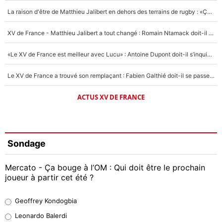
La raison d'être de Matthieu Jalibert en dehors des terrains de rugby : «Ça m'atteint autant que si tu touches à un membre de ma famille»
XV de France - Matthieu Jalibert a tout changé : Romain Ntamack doit-il s’inquiéter pour sa place à un an de la Coupe du monde ?
«Le XV de France est meilleur avec Lucu» : Antoine Dupont doit-il s’inquiéter pour sa place ?
Le XV de France a trouvé son remplaçant : Fabien Galthié doit-il se passer d'Antoine Dupont ?
ACTUS XV DE FRANCE
Sondage
Mercato - Ça bouge à l’OM : Qui doit être le prochain
joueur à partir cet été ?
Geoffrey Kondogbia
Geoffrey Kondogbia
38%
Leonardo Balerdi