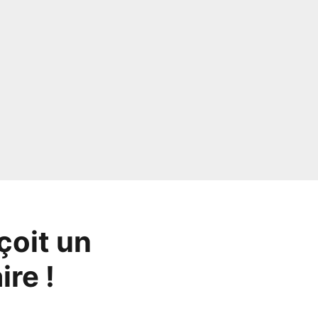
çoit un
re !