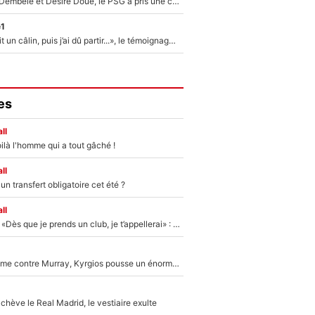
Sans Ousmane Dembélé et Désiré Doué, le PSG a pris une correction face à Majorque : Luis Enrique attend avec impatience des renforts !
e1
F1 : « Je lui ai fait un câlin, puis j’ai dû partir...», le témoignage émouvant de Max Verstappen sur sa fille
es
ll
ilà l'homme qui a tout gâché !
ll
n transfert obligatoire cet été ?
ll
Mercato - OM - «Dès que je prends un club, je t’appellerai» : La promesse de Marcelino au moment de claquer la porte
Victime de racisme contre Murray, Kyrgios pousse un énorme coup de gueule !
hève le Real Madrid, le vestiaire exulte