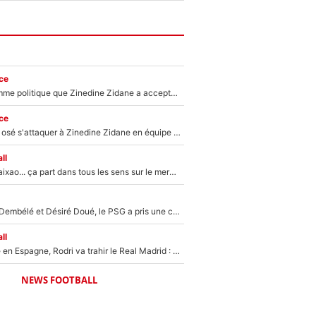
ce
Voilà le seul homme politique que Zinedine Zidane a accepté dans son entourage : «Je garde un très bon souvenir de lui»
ce
Franck Ribéry a osé s'attaquer à Zinedine Zidane en équipe de France : «Je n'aurais jamais fait ça»
ll
Medina, Rulli, Paixao... ça part dans tous les sens sur le mercato de l'OM : Frank McCourt va enfin récupérer l'argent qu'il attend ?
Sans Ousmane Dembélé et Désiré Doué, le PSG a pris une correction face à Majorque : Luis Enrique attend avec impatience des renforts !
ll
Coup de théâtre en Espagne, Rodri va trahir le Real Madrid : Le Ballon d'Or a choisi de signer au FC Barcelone !
NEWS FOOTBALL