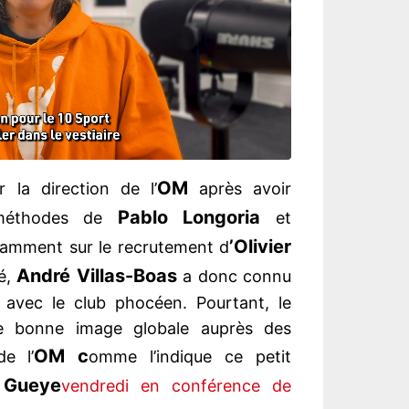
OM
 la direction de l’
après avoir
Pablo Longoria
s méthodes de
et
’Olivier
tamment sur le recrutement d
André Villas-Boas
dé,
a donc connu
 avec le club phocéen. Pourtant, le
ne bonne image globale auprès des
OM c
e l’
omme l’indique ce petit
Gueye
vendredi en conférence de