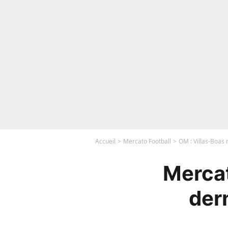
Accueil
Mercato Football
OM : Villas-Boas 
Mercat
der