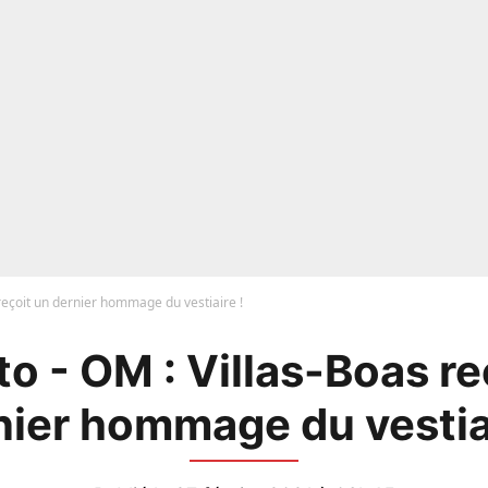
reçoit un dernier hommage du vestiaire !
o - OM : Villas-Boas re
nier hommage du vestiai