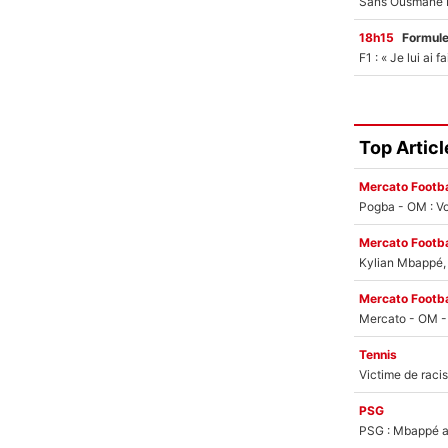
18h15
Formul
Top Articl
Mercato Footba
Pogba - OM : Vo
Mercato Footba
Kylian Mbappé, u
Mercato Footba
Tennis
PSG
PSG : Mbappé ac