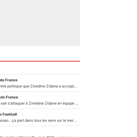
 de France
Voilà le seul homme politique que Zinedine Zidane a accepté dans son entourage : «Je garde un très bon souvenir de lui»
 de France
Franck Ribéry a osé s'attaquer à Zinedine Zidane en équipe de France : «Je n'aurais jamais fait ça»
 Football
Medina, Rulli, Paixao... ça part dans tous les sens sur le mercato de l'OM : Frank McCourt va enfin récupérer l'argent qu'il attend ?