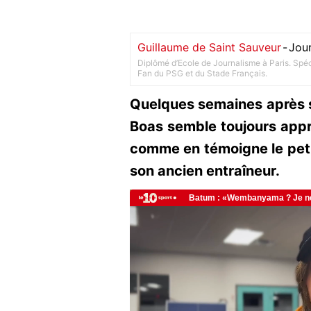
Guillaume de Saint Sauveur
-
Jour
Diplômé d’Ecole de Journalisme à Paris. Spéci
Fan du PSG et du Stade Français.
Quelques semaines après s
Boas semble toujours appré
comme en témoigne le pet
son ancien entraîneur.