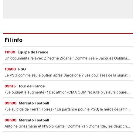
Fil info
11h00
Équipe de France
Un documentaire avec Zinedine Zidane : Comme Jean-Jacques Goldman et Mylène Farmer, le nouveau sélectionneur de l'équipe de France a recalé une journaliste très connue
10h00
PSG
Le PSG comme seule option après Barcelone ? Les coulisses de la signature historique de Lionel Messi sont révélées au grand jour !
09h15
Tour de France
«Le budget a augmenté» : Decathlon-CMA CGM recrute plusieurs coureurs pour offrir à Paul Seixas une équipe pour gagner le Tour de France 2027
09h00
Mercato Football
«Le suicide de Ferran Torres» : En partance pour le PSG, le héros de la finale de la Coupe du monde s'attire les foudres de la presse espagnole !
08h00
Mercato Football
Antoine Griezmann et N'Golo Kanté : Comme Yan Diomandé, les deux champions du monde ont refusé de signer au PSG !