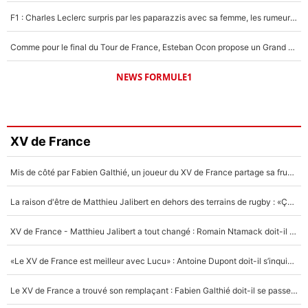
F1 : Charles Leclerc surpris par les paparazzis avec sa femme, les rumeurs étaient vraies !
Comme pour le final du Tour de France, Esteban Ocon propose un Grand Prix de Formule 1 à Paris : «Autour de l’Arc de Triomphe, ce serait génial» !
NEWS FORMULE1
XV de France
Mis de côté par Fabien Galthié, un joueur du XV de France partage sa frustration : «ils ne me l’ont pas dit tout de suite»
La raison d'être de Matthieu Jalibert en dehors des terrains de rugby : «Ça m'atteint autant que si tu touches à un membre de ma famille»
XV de France - Matthieu Jalibert a tout changé : Romain Ntamack doit-il s’inquiéter pour sa place à un an de la Coupe du monde ?
«Le XV de France est meilleur avec Lucu» : Antoine Dupont doit-il s’inquiéter pour sa place ?
Le XV de France a trouvé son remplaçant : Fabien Galthié doit-il se passer d'Antoine Dupont ?