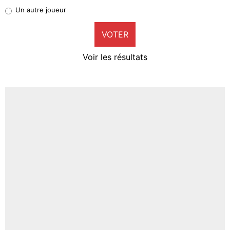
Pierre-Emile Hojbjerg
Un autre joueur
9%
VOTER
Neal Maupay
4%
Voir les résultats
Amine Harit
3%
Faris Moumbagna
4%
Un autre joueur
5%
1633 personnes ont participé aux votes.