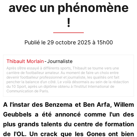
avec un phénomène
!
Publié le 29 octobre 2025 à 15h00
Thibault Morlain
-
Journaliste
Après s’être essayé à différents sports, Thibault se tourne vers une
carrière de footballeur amateur. Au moment de faire un choix entre
devenir footballeur professionnel et journaliste, les qualités ont fait
pencher la balance d’un côté. Le voilà désormais au sein de la rédaction
du 10 Sport, après un diplôme obtenu à l’Institut International de
Communication de Paris.
A l'instar des Benzema et Ben Arfa, Willem
Geubbels a été annoncé comme l'un des
plus grands talents du centre de formation
de l'OL. Un crack que les Gones ont bien