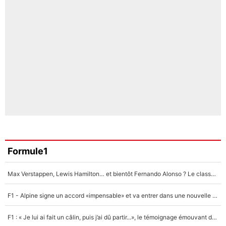
Formule1
Max Verstappen, Lewis Hamilton… et bientôt Fernando Alonso ? Le classement des pilotes les mieux payés en Formule 1 risque de changer !
F1 - Alpine signe un accord «impensable» et va entrer dans une nouvelle dimension : Grande nouvelle pour Pierre Gasly !
F1 : « Je lui ai fait un câlin, puis j’ai dû partir...», le témoignage émouvant de Max Verstappen sur sa fille