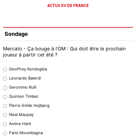
ACTUS XV DE FRANCE
Sondage
Mercato - Ça bouge à l’OM : Qui doit être le prochain
joueur à partir cet été ?
Geoffrey Kondogbia
Geoffrey Kondogbia
38%
Leonardo Balerdi
Leonardo Balerdi
Geronimo Rulli
32%
Quinten Timber
Geronimo Rulli
Pierre-Emile Hojbjerg
5%
Neal Maupay
Quinten Timber
Amine Harit
1%
Faris Moumbagna