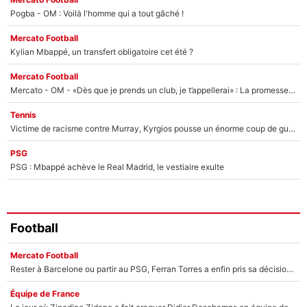
Pogba - OM : Voilà l'homme qui a tout gâché !
Mercato Football
Kylian Mbappé, un transfert obligatoire cet été ?
Mercato Football
Mercato - OM - «Dès que je prends un club, je t’appellerai» : La promesse de Marcelino au moment de claquer la porte
Tennis
Victime de racisme contre Murray, Kyrgios pousse un énorme coup de gueule !
PSG
PSG : Mbappé achève le Real Madrid, le vestiaire exulte
Football
Mercato Football
Rester à Barcelone ou partir au PSG, Ferran Torres a enfin pris sa décision : La course contre la montre est lancée !
Équipe de France