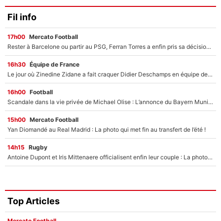
Fil info
17h00
Mercato Football
Rester à Barcelone ou partir au PSG, Ferran Torres a enfin pris sa décision : La course contre la montre est lancée !
16h30
Équipe de France
Le jour où Zinedine Zidane a fait craquer Didier Deschamps en équipe de France : «Je m’en suis voulu», l’ancien sélectionneur a regretté son geste !
16h00
Football
Scandale dans la vie privée de Michael Olise : L’annonce du Bayern Munich sur son enfant caché
15h00
Mercato Football
Yan Diomandé au Real Madrid : La photo qui met fin au transfert de l’été !
14h15
Rugby
Antoine Dupont et Iris Mittenaere officialisent enfin leur couple : La photo qui enflamme les réseaux sociaux
Top Articles
Mercato Football