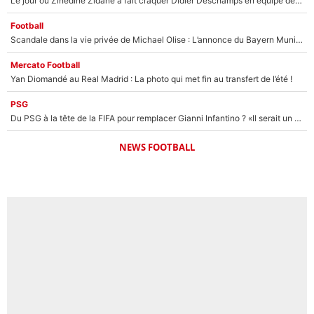
Le jour où Zinedine Zidane a fait craquer Didier Deschamps en équipe de France : «Je m’en suis voulu», l’ancien sélectionneur a regretté son geste !
Football
Scandale dans la vie privée de Michael Olise : L’annonce du Bayern Munich sur son enfant caché
Mercato Football
Yan Diomandé au Real Madrid : La photo qui met fin au transfert de l’été !
PSG
Du PSG à la tête de la FIFA pour remplacer Gianni Infantino ? «Il serait un mauvais président», le patron de la Liga s'attaque à Nasser Al-Khelaïfi !
NEWS FOOTBALL