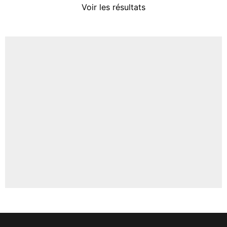
Voir les résultats
Amine Harit
3%
Faris Moumbagna
5%
Un autre joueur
5%
1507 personnes ont participé aux votes.