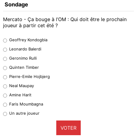
Sondage
Mercato - Ça bouge à l’OM : Qui doit être le prochain
joueur à partir cet été ?
Geoffrey Kondogbia
Geoffrey Kondogbia
38%
Leonardo Balerdi
Leonardo Balerdi
Geronimo Rulli
32%
Quinten Timber
Geronimo Rulli
Pierre-Emile Hojbjerg
5%
Neal Maupay
Quinten Timber
Amine Harit
1%
Faris Moumbagna
Pierre-Emile Hojbjerg
Un autre joueur
9%
VOTER
Neal Maupay
4%