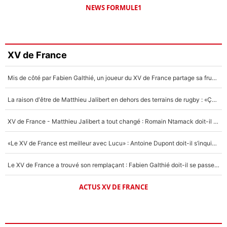
NEWS FORMULE1
XV de France
Mis de côté par Fabien Galthié, un joueur du XV de France partage sa frustration : «ils ne me l’ont pas dit tout de suite»
La raison d'être de Matthieu Jalibert en dehors des terrains de rugby : «Ça m'atteint autant que si tu touches à un membre de ma famille»
XV de France - Matthieu Jalibert a tout changé : Romain Ntamack doit-il s’inquiéter pour sa place à un an de la Coupe du monde ?
«Le XV de France est meilleur avec Lucu» : Antoine Dupont doit-il s’inquiéter pour sa place ?
Le XV de France a trouvé son remplaçant : Fabien Galthié doit-il se passer d'Antoine Dupont ?
ACTUS XV DE FRANCE