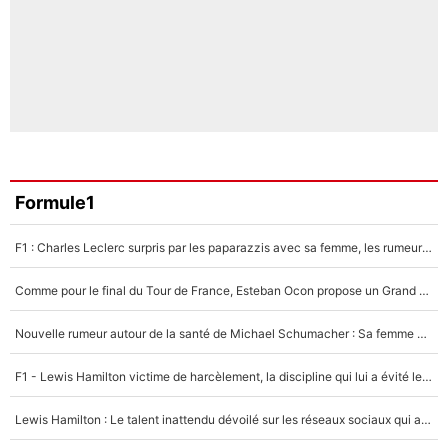
Formule1
F1 : Charles Leclerc surpris par les paparazzis avec sa femme, les rumeurs étaient vraies !
Comme pour le final du Tour de France, Esteban Ocon propose un Grand Prix de Formule 1 à Paris : «Autour de l’Arc de Triomphe, ce serait génial» !
Nouvelle rumeur autour de la santé de Michael Schumacher : Sa femme Corinna sort du silence
F1 - Lewis Hamilton victime de harcèlement, la discipline qui lui a évité le pire : «J'aurais probablement mal tourné»
Lewis Hamilton : Le talent inattendu dévoilé sur les réseaux sociaux qui a impressionné Kim Kardashian pendant leurs vacances en amoureux !