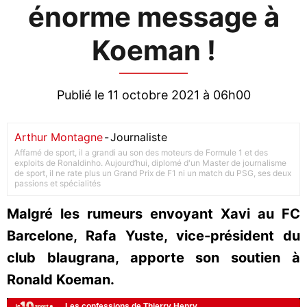
énorme message à
Koeman !
Publié le 11 octobre 2021 à 06h00
Arthur Montagne
-
Journaliste
Affamé de sport, il a grandi au son des moteurs de Formule 1 et des
exploits de Ronaldinho. Aujourd’hui, diplomé d'un Master de journalisme
de sport, il ne rate plus un Grand Prix de F1 ni un match du PSG, ses deux
passions et spécialités
Malgré les rumeurs envoyant Xavi au FC
Barcelone, Rafa Yuste, vice-président du
club blaugrana, apporte son soutien à
Ronald Koeman.