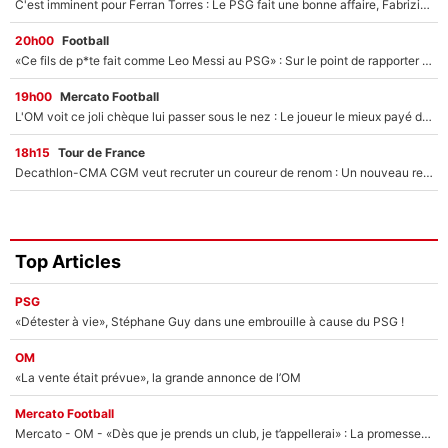
C'est imminent pour Ferran Torres : Le PSG fait une bonne affaire, Fabrizio Romano révèle le vrai prix du joueur !
20h00
Football
«Ce fils de p*te fait comme Leo Messi au PSG» : Sur le point de rapporter gros à l'OM, Facundo Medina raconte son clash avec des supporters !
19h00
Mercato Football
L'OM voit ce joli chèque lui passer sous le nez : Le joueur le mieux payé du club refuse de partir, son transfert est annulé à la dernière minute !
18h15
Tour de France
Decathlon-CMA CGM veut recruter un coureur de renom : Un nouveau renfort important arrive pour Paul Seixas ?
Top Articles
PSG
«Détester à vie», Stéphane Guy dans une embrouille à cause du PSG !
OM
«La vente était prévue», la grande annonce de l’OM
Mercato Football
Mercato - OM - «Dès que je prends un club, je t’appellerai» : La promesse de Marcelino au moment de claquer la porte