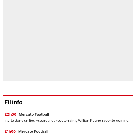
Fil info
22h00
Mercato Football
Invité dans un lieu «secret» et «souterrain», Willian Pacho raconte comment il a négocié son transfert au PSG !
21h00
Mercato Football