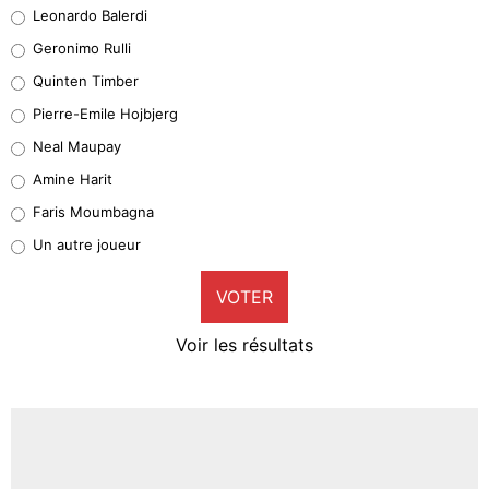
Leonardo Balerdi
Leonardo Balerdi
Geronimo Rulli
32%
Quinten Timber
Geronimo Rulli
Pierre-Emile Hojbjerg
5%
Neal Maupay
Quinten Timber
Amine Harit
1%
Faris Moumbagna
Pierre-Emile Hojbjerg
Un autre joueur
8%
VOTER
Neal Maupay
4%
Voir les résultats
Amine Harit
3%
Faris Moumbagna
4%