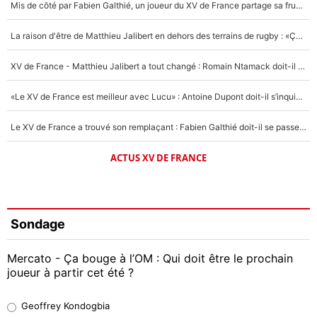
Mis de côté par Fabien Galthié, un joueur du XV de France partage sa frustration : «ils ne me l’ont pas dit tout de suite»
La raison d'être de Matthieu Jalibert en dehors des terrains de rugby : «Ça m'atteint autant que si tu touches à un membre de ma famille»
XV de France - Matthieu Jalibert a tout changé : Romain Ntamack doit-il s’inquiéter pour sa place à un an de la Coupe du monde ?
«Le XV de France est meilleur avec Lucu» : Antoine Dupont doit-il s’inquiéter pour sa place ?
Le XV de France a trouvé son remplaçant : Fabien Galthié doit-il se passer d'Antoine Dupont ?
ACTUS XV DE FRANCE
Sondage
Mercato - Ça bouge à l’OM : Qui doit être le prochain
joueur à partir cet été ?
Geoffrey Kondogbia
Geoffrey Kondogbia
37%