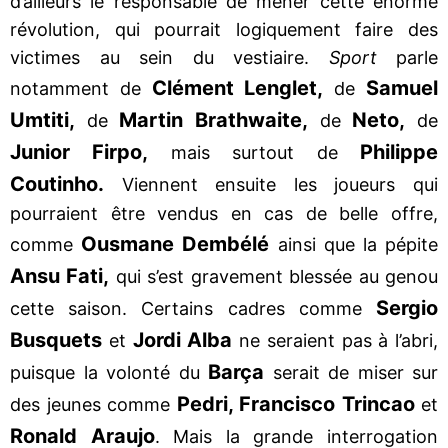
d’ailleurs le responsable de mener cette énorme
révolution, qui pourrait logiquement faire des
victimes au sein du vestiaire.
Sport
parle
Clément Lenglet,
Samuel
notamment de
de
Umtiti,
Martin Brathwaite,
Neto,
de
de
de
Junior Firpo,
Philippe
mais surtout de
Coutinho.
Viennent ensuite les joueurs qui
pourraient être vendus en cas de belle offre,
Ousmane Dembélé
comme
ainsi que la pépite
Ansu Fati,
qui s’est gravement blessée au genou
Sergio
cette saison. Certains cadres comme
Busquets
Jordi Alba
et
ne seraient pas à l’abri,
Barça
puisque la volonté du
serait de miser sur
Pedri, Francisco Trincao
des jeunes comme
et
Ronald Araujo
. Mais la grande interrogation