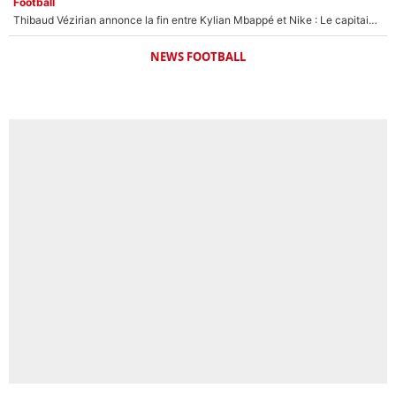
Football
Thibaud Vézirian annonce la fin entre Kylian Mbappé et Nike : Le capitaine de l'équipe de France lui répond sur Instagram !
NEWS FOOTBALL