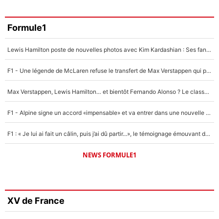
Formule1
Lewis Hamilton poste de nouvelles photos avec Kim Kardashian : Ses fans le voient déjà redevenir champion du monde de F1 grâce à elle !
F1 - Une légende de McLaren refuse le transfert de Max Verstappen qui pourrait «faire des vagues» et plomber l'ambiance dans l'équipe
Max Verstappen, Lewis Hamilton… et bientôt Fernando Alonso ? Le classement des pilotes les mieux payés en Formule 1 risque de changer !
F1 - Alpine signe un accord «impensable» et va entrer dans une nouvelle dimension : Grande nouvelle pour Pierre Gasly !
F1 : « Je lui ai fait un câlin, puis j’ai dû partir...», le témoignage émouvant de Max Verstappen sur sa fille
NEWS FORMULE1
XV de France