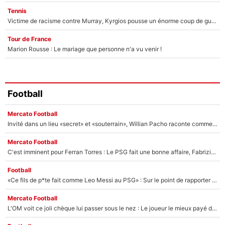
Tennis
Victime de racisme contre Murray, Kyrgios pousse un énorme coup de gueule !
Tour de France
Marion Rousse : Le mariage que personne n'a vu venir !
Football
Mercato Football
Invité dans un lieu «secret» et «souterrain», Willian Pacho raconte comment il a négocié son transfert au PSG !
Mercato Football
C'est imminent pour Ferran Torres : Le PSG fait une bonne affaire, Fabrizio Romano révèle le vrai prix du joueur !
Football
«Ce fils de p*te fait comme Leo Messi au PSG» : Sur le point de rapporter gros à l'OM, Facundo Medina raconte son clash avec des supporters !
Mercato Football
L'OM voit ce joli chèque lui passer sous le nez : Le joueur le mieux payé du club refuse de partir, son transfert est annulé à la dernière minute !