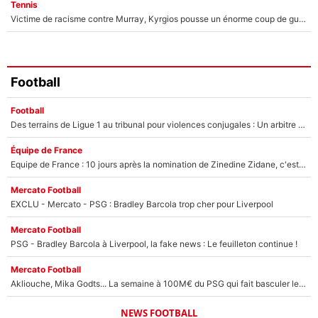
Tennis
Victime de racisme contre Murray, Kyrgios pousse un énorme coup de gueule !
Football
Football
Des terrains de Ligue 1 au tribunal pour violences conjugales : Un arbitre français encourt une peine de 18 mois de prison !
Équipe de France
Equipe de France : 10 jours après la nomination de Zinedine Zidane, c'est au tour de son fils de prendre un nouveau départ !
Mercato Football
EXCLU - Mercato - PSG : Bradley Barcola trop cher pour Liverpool
Mercato Football
PSG - Bradley Barcola à Liverpool, la fake news : Le feuilleton continue !
Mercato Football
Akliouche, Mika Godts... La semaine à 100M€ du PSG qui fait basculer le mercato du PSG !
NEWS FOOTBALL