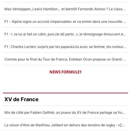
Max Verstappen, Lewis Hamilton… et bientôt Fernando Alonso ? Le classement des pilotes les mieux payés en Formule 1 risque de changer !
F1 - Alpine signe un accord «impensable» et va entrer dans une nouvelle dimension : Grande nouvelle pour Pierre Gasly !
F1 : « Je lui ai fait un câlin, puis j’ai dû partir...», le témoignage émouvant de Max Verstappen sur sa fille
F1 : Charles Leclerc surpris par les paparazzis avec sa femme, les rumeurs étaient vraies !
Comme pour le final du Tour de France, Esteban Ocon propose un Grand Prix de Formule 1 à Paris : «Autour de l’Arc de Triomphe, ce serait génial» !
NEWS FORMULE1
XV de France
Mis de côté par Fabien Galthié, un joueur du XV de France partage sa frustration : «ils ne me l’ont pas dit tout de suite»
La raison d'être de Matthieu Jalibert en dehors des terrains de rugby : «Ça m'atteint autant que si tu touches à un membre de ma famille»