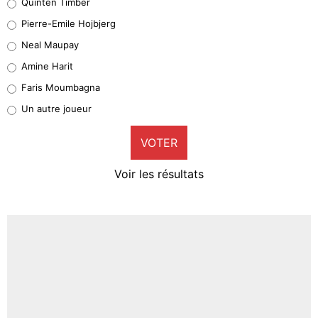
Quinten Timber
Geronimo Rulli
Pierre-Emile Hojbjerg
5%
Neal Maupay
Quinten Timber
Amine Harit
1%
Faris Moumbagna
Pierre-Emile Hojbjerg
Un autre joueur
9%
VOTER
Neal Maupay
4%
Voir les résultats
Amine Harit
3%
Faris Moumbagna
4%
Un autre joueur
5%
1614 personnes ont participé aux votes.