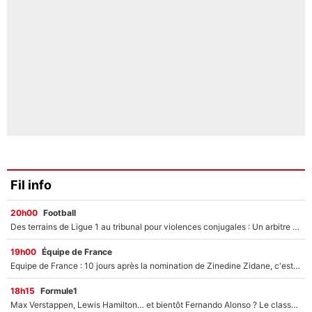
Fil info
20h00
Football
Des terrains de Ligue 1 au tribunal pour violences conjugales : Un arbitre français encourt une peine de 18 mois de prison !
19h00
Équipe de France
Equipe de France : 10 jours après la nomination de Zinedine Zidane, c'est au tour de son fils de prendre un nouveau départ !
18h15
Formule1
Max Verstappen, Lewis Hamilton… et bientôt Fernando Alonso ? Le classement des pilotes les mieux payés en Formule 1 risque de changer !