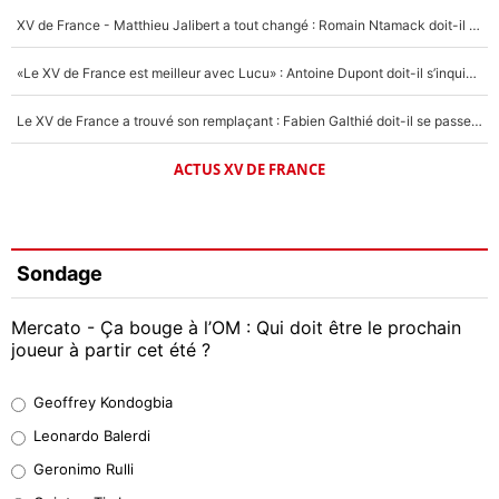
XV de France - Matthieu Jalibert a tout changé : Romain Ntamack doit-il s’inquiéter pour sa place à un an de la Coupe du monde ?
«Le XV de France est meilleur avec Lucu» : Antoine Dupont doit-il s’inquiéter pour sa place ?
Le XV de France a trouvé son remplaçant : Fabien Galthié doit-il se passer d'Antoine Dupont ?
ACTUS XV DE FRANCE
Sondage
Mercato - Ça bouge à l’OM : Qui doit être le prochain
joueur à partir cet été ?
Geoffrey Kondogbia
Geoffrey Kondogbia
38%
Leonardo Balerdi
Leonardo Balerdi
Geronimo Rulli
32%