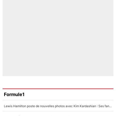
Formule1
Lewis Hamilton poste de nouvelles photos avec Kim Kardashian : Ses fans le voient déjà redevenir champion du monde de F1 grâce à elle !