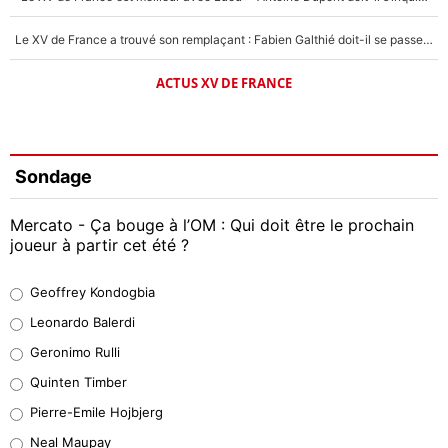
Le XV de France a trouvé son remplaçant : Fabien Galthié doit-il se passer d'Antoine Dupont ?
ACTUS XV DE FRANCE
Sondage
Mercato - Ça bouge à l’OM : Qui doit être le prochain
joueur à partir cet été ?
Geoffrey Kondogbia
Geoffrey Kondogbia
38%
Leonardo Balerdi
Leonardo Balerdi
Geronimo Rulli
32%
Quinten Timber
Geronimo Rulli
Pierre-Emile Hojbjerg
5%
Neal Maupay