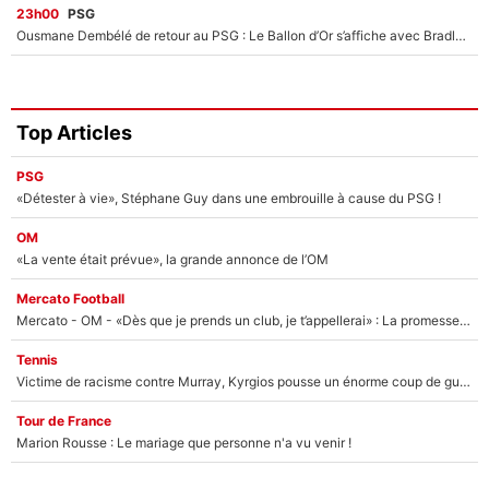
23h00
PSG
Ousmane Dembélé de retour au PSG : Le Ballon d’Or s’affiche avec Bradley Barcola en plein cœur du feuilleton sur son départ !
Top Articles
PSG
«Détester à vie», Stéphane Guy dans une embrouille à cause du PSG !
OM
«La vente était prévue», la grande annonce de l’OM
Mercato Football
Mercato - OM - «Dès que je prends un club, je t’appellerai» : La promesse de Marcelino au moment de claquer la porte
Tennis
Victime de racisme contre Murray, Kyrgios pousse un énorme coup de gueule !
Tour de France
Marion Rousse : Le mariage que personne n'a vu venir !