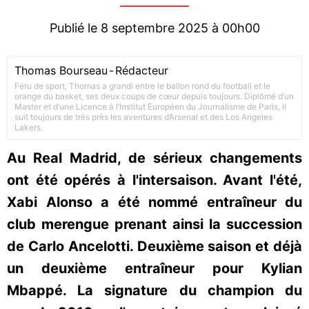
Publié le 8 septembre 2025 à 00h00
Thomas Bourseau
-
Rédacteur
Féru de sport, Thomas a grandi entre le ballon rond du football et le
orange du basket, ses deux coups de cœur depuis toujours. Diplômé d’un
Master et d’une Licence à l’Institut Européen du Journalisme de Paris, il
suit toujours de très près les aventures d’Arsenal et des Los Angeles
Lakers.
Au Real Madrid, de sérieux changements
ont été opérés à l'intersaison. Avant l'été,
Xabi Alonso a été nommé entraîneur du
club merengue prenant ainsi la succession
de Carlo Ancelotti. Deuxième saison et déjà
un deuxième entraîneur pour Kylian
Mbappé. La signature du champion du