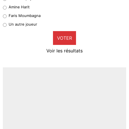
Quinten Timber
Amine Harit
1%
Faris Moumbagna
Pierre-Emile Hojbjerg
Un autre joueur
9%
VOTER
Neal Maupay
4%
Voir les résultats
Amine Harit
3%
Faris Moumbagna
4%
Un autre joueur
5%
1706 personnes ont participé aux votes.