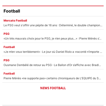
Football
Mercato Football
Le PSG veut s'offrir une pépite de 16 ans : Déterminé, le double champion d'Europe en titre est prêt à lâcher 40M€ pour celui que l'on compare déjà à Vinicius Jr !
PSG
«Un très mauvais choix pour le PSG, je n’en peux plus…» : Pierre Ménès s’est complètement trompé avec Luis Enrique et ces déclarations le prouvent !
Football
«Je m’en veux terriblement» : Le jour où Daniel Riolo a «raconté n’importe quoi» dans l'After Foot !
PSG
Ousmane Dembélé de retour au PSG : Le Ballon d’Or s’affiche avec Bradley Barcola en plein cœur du feuilleton sur son départ !
Football
Pierre Ménès «ne supporte pas» certains chroniqueurs de L'EQUIPE du Soir : Ils vont tous partir !
NEWS FOOTBALL