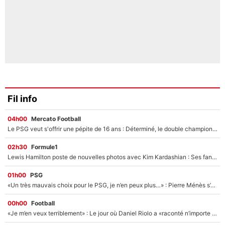
Fil info
04h00
Mercato Football
Le PSG veut s'offrir une pépite de 16 ans : Déterminé, le double champion d'Europe en titre est prêt à lâcher 40M€ pour celui que l'on compare déjà à Vinicius Jr !
02h30
Formule1
Lewis Hamilton poste de nouvelles photos avec Kim Kardashian : Ses fans le voient déjà redevenir champion du monde de F1 grâce à elle !
01h00
PSG
«Un très mauvais choix pour le PSG, je n’en peux plus…» : Pierre Ménès s’est complètement trompé avec Luis Enrique et ces déclarations le prouvent !
00h00
Football
«Je m’en veux terriblement» : Le jour où Daniel Riolo a «raconté n’importe quoi» dans l'After Foot !