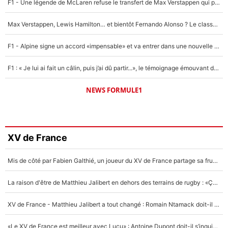
F1 - Une légende de McLaren refuse le transfert de Max Verstappen qui pourrait «faire des vagues» et plomber l'ambiance dans l'équipe
Max Verstappen, Lewis Hamilton… et bientôt Fernando Alonso ? Le classement des pilotes les mieux payés en Formule 1 risque de changer !
F1 - Alpine signe un accord «impensable» et va entrer dans une nouvelle dimension : Grande nouvelle pour Pierre Gasly !
F1 : « Je lui ai fait un câlin, puis j’ai dû partir...», le témoignage émouvant de Max Verstappen sur sa fille
NEWS FORMULE1
XV de France
Mis de côté par Fabien Galthié, un joueur du XV de France partage sa frustration : «ils ne me l’ont pas dit tout de suite»
La raison d'être de Matthieu Jalibert en dehors des terrains de rugby : «Ça m'atteint autant que si tu touches à un membre de ma famille»
XV de France - Matthieu Jalibert a tout changé : Romain Ntamack doit-il s’inquiéter pour sa place à un an de la Coupe du monde ?
«Le XV de France est meilleur avec Lucu» : Antoine Dupont doit-il s’inquiéter pour sa place ?