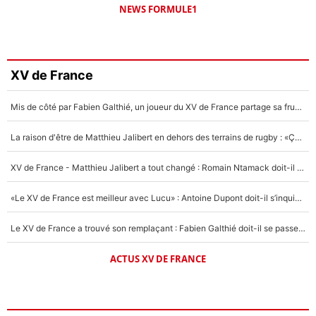
NEWS FORMULE1
XV de France
Mis de côté par Fabien Galthié, un joueur du XV de France partage sa frustration : «ils ne me l’ont pas dit tout de suite»
La raison d'être de Matthieu Jalibert en dehors des terrains de rugby : «Ça m'atteint autant que si tu touches à un membre de ma famille»
XV de France - Matthieu Jalibert a tout changé : Romain Ntamack doit-il s’inquiéter pour sa place à un an de la Coupe du monde ?
«Le XV de France est meilleur avec Lucu» : Antoine Dupont doit-il s’inquiéter pour sa place ?
Le XV de France a trouvé son remplaçant : Fabien Galthié doit-il se passer d'Antoine Dupont ?
ACTUS XV DE FRANCE