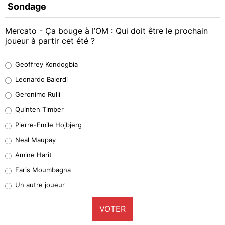
Sondage
Mercato - Ça bouge à l’OM : Qui doit être le prochain
joueur à partir cet été ?
Geoffrey Kondogbia
Geoffrey Kondogbia
38%
Leonardo Balerdi
Leonardo Balerdi
Geronimo Rulli
32%
Quinten Timber
Geronimo Rulli
Pierre-Emile Hojbjerg
5%
Neal Maupay
Quinten Timber
Amine Harit
1%
Faris Moumbagna
Pierre-Emile Hojbjerg
Un autre joueur
9%
VOTER
Neal Maupay
4%