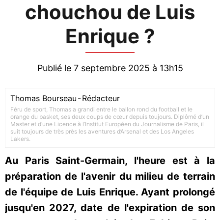
chouchou de Luis
Enrique ?
Publié le 7 septembre 2025 à 13h15
Thomas Bourseau
-
Rédacteur
Féru de sport, Thomas a grandi entre le ballon rond du football et le
orange du basket, ses deux coups de cœur depuis toujours. Diplômé d’un
Master et d’une Licence à l’Institut Européen du Journalisme de Paris, il
suit toujours de très près les aventures d’Arsenal et des Los Angeles
Lakers.
Au Paris Saint-Germain, l'heure est à la
préparation de l'avenir du milieu de terrain
de l'équipe de Luis Enrique. Ayant prolongé
jusqu'en 2027, date de l'expiration de son