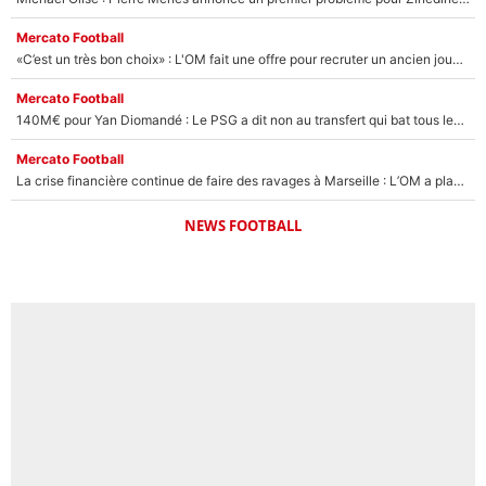
Mercato Football
«C’est un très bon choix» : L'OM fait une offre pour recruter un ancien joueur du PSG... et c'est validé dans l'After Foot !
Mercato Football
140M€ pour Yan Diomandé : Le PSG a dit non au transfert qui bat tous les records sur le mercato
Mercato Football
La crise financière continue de faire des ravages à Marseille : L’OM a placé 12 joueurs sur le marché des transferts… et ça pourrait lui rapporter près de 100M€ !
NEWS FOOTBALL