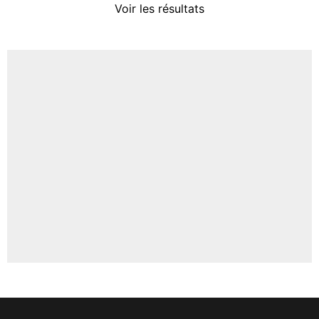
Voir les résultats
Amine Harit
3%
Faris Moumbagna
5%
Un autre joueur
5%
1547 personnes ont participé aux votes.