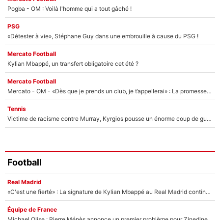
Pogba - OM : Voilà l'homme qui a tout gâché !
PSG
«Détester à vie», Stéphane Guy dans une embrouille à cause du PSG !
Mercato Football
Kylian Mbappé, un transfert obligatoire cet été ?
Mercato Football
Mercato - OM - «Dès que je prends un club, je t’appellerai» : La promesse de Marcelino au moment de claquer la porte
Tennis
Victime de racisme contre Murray, Kyrgios pousse un énorme coup de gueule !
Football
Real Madrid
«C'est une fierté» : La signature de Kylian Mbappé au Real Madrid continue de régaler l'Espagne
Équipe de France
Michael Olise : Pierre Ménès annonce un premier problème pour Zinedine Zidane en équipe de France