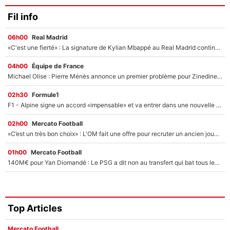
Fil info
06h00
Real Madrid
«C'est une fierté» : La signature de Kylian Mbappé au Real Madrid continue de régaler l'Espagne
04h00
Équipe de France
Michael Olise : Pierre Ménès annonce un premier problème pour Zinedine Zidane en équipe de France
02h30
Formule1
F1 - Alpine signe un accord «impensable» et va entrer dans une nouvelle dimension : Grande nouvelle pour Pierre Gasly !
02h00
Mercato Football
«C’est un très bon choix» : L'OM fait une offre pour recruter un ancien joueur du PSG... et c'est validé dans l'After Foot !
01h00
Mercato Football
140M€ pour Yan Diomandé : Le PSG a dit non au transfert qui bat tous les records sur le mercato
Top Articles
Mercato Football