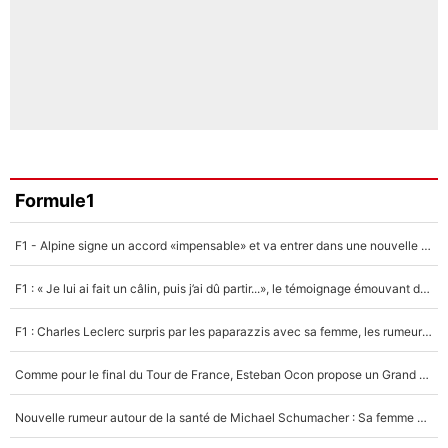
Formule1
F1 - Alpine signe un accord «impensable» et va entrer dans une nouvelle dimension : Grande nouvelle pour Pierre Gasly !
F1 : « Je lui ai fait un câlin, puis j’ai dû partir...», le témoignage émouvant de Max Verstappen sur sa fille
F1 : Charles Leclerc surpris par les paparazzis avec sa femme, les rumeurs étaient vraies !
Comme pour le final du Tour de France, Esteban Ocon propose un Grand Prix de Formule 1 à Paris : «Autour de l’Arc de Triomphe, ce serait génial» !
Nouvelle rumeur autour de la santé de Michael Schumacher : Sa femme Corinna sort du silence