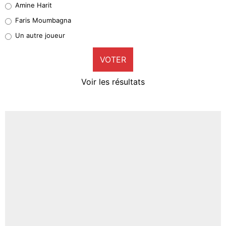
Amine Harit
1%
Faris Moumbagna
Pierre-Emile Hojbjerg
Un autre joueur
9%
VOTER
Neal Maupay
4%
Voir les résultats
Amine Harit
3%
Faris Moumbagna
5%
Un autre joueur
5%
1540 personnes ont participé aux votes.