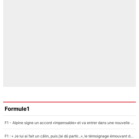
Formule1
F1 - Alpine signe un accord «impensable» et va entrer dans une nouvelle dimension : Grande nouvelle pour Pierre Gasly !
F1 : « Je lui ai fait un câlin, puis j’ai dû partir...», le témoignage émouvant de Max Verstappen sur sa fille