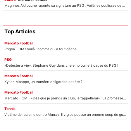
Maghnes Akliouche raconte sa signature au PSG : Voilà les coulisses de son transfert de rêve à 50M€
Top Articles
Mercato Football
Pogba - OM : Voilà l'homme qui a tout gâché !
PSG
«Détester à vie», Stéphane Guy dans une embrouille à cause du PSG !
Mercato Football
Kylian Mbappé, un transfert obligatoire cet été ?
Mercato Football
Mercato - OM - «Dès que je prends un club, je t’appellerai» : La promesse de Marcelino au moment de claquer la porte
Tennis
Victime de racisme contre Murray, Kyrgios pousse un énorme coup de gueule !