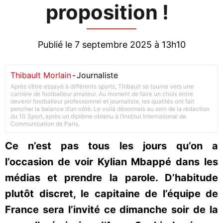
proposition !
Publié le 7 septembre 2025 à 13h10
Thibault Morlain
-
Journaliste
Après s’être essayé à différents sports, Thibault se tourne vers une
carrière de footballeur amateur. Au moment de faire un choix entre
devenir footballeur professionnel et journaliste, les qualités ont fait
pencher la balance d’un côté. Le voilà désormais au sein de la rédaction
du 10 Sport, après un diplôme obtenu à l’Institut International de
Communication de Paris.
Ce n’est pas tous les jours qu’on a
l’occasion de voir Kylian Mbappé dans les
médias et prendre la parole. D’habitude
plutôt discret, le capitaine de l’équipe de
France sera l’invité ce dimanche soir de la