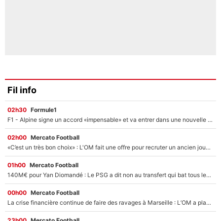
Fil info
02h30
Formule1
F1 - Alpine signe un accord «impensable» et va entrer dans une nouvelle dimension : Grande nouvelle pour Pierre Gasly !
02h00
Mercato Football
«C’est un très bon choix» : L'OM fait une offre pour recruter un ancien joueur du PSG... et c'est validé dans l'After Foot !
01h00
Mercato Football
140M€ pour Yan Diomandé : Le PSG a dit non au transfert qui bat tous les records sur le mercato
00h00
Mercato Football
La crise financière continue de faire des ravages à Marseille : L’OM a placé 12 joueurs sur le marché des transferts… et ça pourrait lui rapporter près de 100M€ !
23h00
Mercato Football