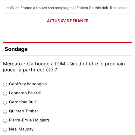
Le XV de France a trouvé son remplaçant : Fabien Galthié doit-il se passer d'Antoine Dupont ?
ACTUS XV DE FRANCE
Sondage
Mercato - Ça bouge à l’OM : Qui doit être le prochain
joueur à partir cet été ?
Geoffrey Kondogbia
Geoffrey Kondogbia
38%
Leonardo Balerdi
Leonardo Balerdi
Geronimo Rulli
32%
Quinten Timber
Geronimo Rulli
Pierre-Emile Hojbjerg
5%
Neal Maupay
Quinten Timber