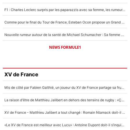
F1 : Charles Leclerc surpris par les paparazzis avec sa femme, les rumeurs étaient vraies !
Comme pour le final du Tour de France, Esteban Ocon propose un Grand Prix de Formule 1 à Paris : «Autour de l’Arc de Triomphe, ce serait génial» !
Nouvelle rumeur autour de la santé de Michael Schumacher : Sa femme Corinna sort du silence
NEWS FORMULE1
XV de France
Mis de côté par Fabien Galthié, un joueur du XV de France partage sa frustration : «ils ne me l’ont pas dit tout de suite»
La raison d'être de Matthieu Jalibert en dehors des terrains de rugby : «Ça m'atteint autant que si tu touches à un membre de ma famille»
XV de France - Matthieu Jalibert a tout changé : Romain Ntamack doit-il s’inquiéter pour sa place à un an de la Coupe du monde ?
«Le XV de France est meilleur avec Lucu» : Antoine Dupont doit-il s’inquiéter pour sa place ?