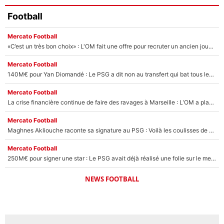
Football
Mercato Football
«C’est un très bon choix» : L'OM fait une offre pour recruter un ancien joueur du PSG... et c'est validé dans l'After Foot !
Mercato Football
140M€ pour Yan Diomandé : Le PSG a dit non au transfert qui bat tous les records sur le mercato
Mercato Football
La crise financière continue de faire des ravages à Marseille : L’OM a placé 12 joueurs sur le marché des transferts… et ça pourrait lui rapporter près de 100M€ !
Mercato Football
Maghnes Akliouche raconte sa signature au PSG : Voilà les coulisses de son transfert de rêve à 50M€
Mercato Football
250M€ pour signer une star : Le PSG avait déjà réalisé une folie sur le mercato bien avant Neymar !
NEWS FOOTBALL