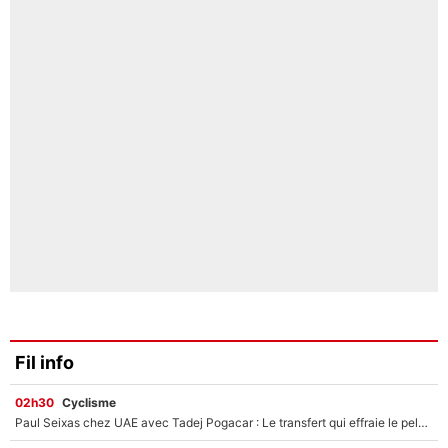
Fil info
02h30
Cyclisme
Paul Seixas chez UAE avec Tadej Pogacar : Le transfert qui effraie le peloton, «c’est la pire des choses qui puisse arriver»