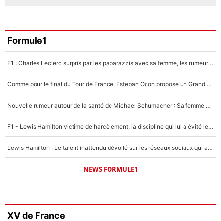
Formule1
F1 : Charles Leclerc surpris par les paparazzis avec sa femme, les rumeurs étaient vraies !
Comme pour le final du Tour de France, Esteban Ocon propose un Grand Prix de Formule 1 à Paris : «Autour de l’Arc de Triomphe, ce serait génial» !
Nouvelle rumeur autour de la santé de Michael Schumacher : Sa femme Corinna sort du silence
F1 - Lewis Hamilton victime de harcèlement, la discipline qui lui a évité le pire : «J'aurais probablement mal tourné»
Lewis Hamilton : Le talent inattendu dévoilé sur les réseaux sociaux qui a impressionné Kim Kardashian pendant leurs vacances en amoureux !
NEWS FORMULE1
XV de France