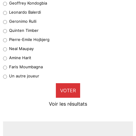
Geoffrey Kondogbia
38%
Leonardo Balerdi
Leonardo Balerdi
Geronimo Rulli
32%
Quinten Timber
Geronimo Rulli
Pierre-Emile Hojbjerg
4%
Neal Maupay
Quinten Timber
Amine Harit
1%
Faris Moumbagna
Pierre-Emile Hojbjerg
Un autre joueur
9%
VOTER
Neal Maupay
4%
Voir les résultats
Amine Harit
3%
Faris Moumbagna
4%