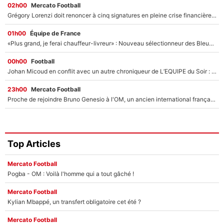
02h00
Mercato Football
Grégory Lorenzi doit renoncer à cinq signatures en pleine crise financière : L’IA propose sept noms à l’OM pour un mercato réussi... à seulement 5M€ !
01h00
Équipe de France
«Plus grand, je ferai chauffeur-livreur» : Nouveau sélectionneur des Bleus, Zinédine Zidane s’était imaginé un avenir très différent lorsqu'il était enfant
00h00
Football
Johan Micoud en conflit avec un autre chroniqueur de L’EQUIPE du Soir : «Pendant un moment, je ne les ai pas remis ensemble dans l'émission»
23h00
Mercato Football
Proche de rejoindre Bruno Genesio à l'OM, un ancien international français va finalement débarquer... sur RMC !
Top Articles
Mercato Football
Pogba - OM : Voilà l'homme qui a tout gâché !
Mercato Football
Kylian Mbappé, un transfert obligatoire cet été ?
Mercato Football