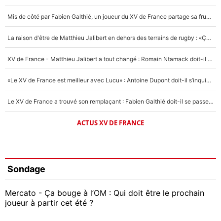
Mis de côté par Fabien Galthié, un joueur du XV de France partage sa frustration : «ils ne me l’ont pas dit tout de suite»
La raison d'être de Matthieu Jalibert en dehors des terrains de rugby : «Ça m'atteint autant que si tu touches à un membre de ma famille»
XV de France - Matthieu Jalibert a tout changé : Romain Ntamack doit-il s’inquiéter pour sa place à un an de la Coupe du monde ?
«Le XV de France est meilleur avec Lucu» : Antoine Dupont doit-il s’inquiéter pour sa place ?
Le XV de France a trouvé son remplaçant : Fabien Galthié doit-il se passer d'Antoine Dupont ?
ACTUS XV DE FRANCE
Sondage
Mercato - Ça bouge à l’OM : Qui doit être le prochain
joueur à partir cet été ?
Geoffrey Kondogbia