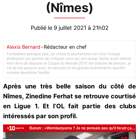
(Nîmes)
Publié le 9 juillet 2021 à 21h02
Alexis Bernard
-
Rédacteur en chef
Footballeur presque raté, j’ai choisi le journalisme car c’est l’unique
profession qui permet de critiquer ceux qui ont réussi. Après avoir réalisé
mon rêve de disputer la Coupe du Monde 2010 (en tribune de presse), je
vis de ma passion avec le mercato et les grands événements sportifs
comme deuxième famille.
Après une très belle saison du côté de
Nîmes, Zinedine Ferhat se retrouve courtisé
en Ligue 1. Et l’OL fait partie des clubs
intéressés par son profil.