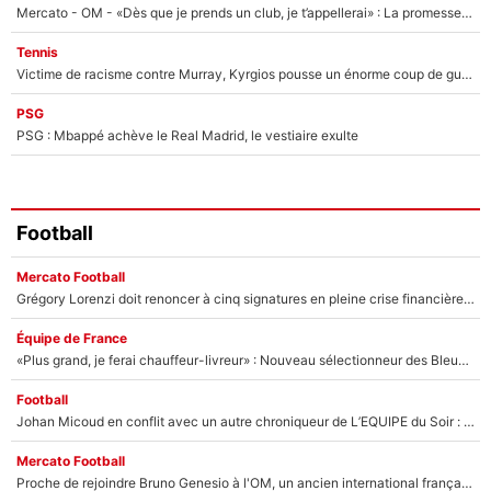
Mercato - OM - «Dès que je prends un club, je t’appellerai» : La promesse de Marcelino au moment de claquer la porte
Tennis
Victime de racisme contre Murray, Kyrgios pousse un énorme coup de gueule !
PSG
PSG : Mbappé achève le Real Madrid, le vestiaire exulte
Football
Mercato Football
Grégory Lorenzi doit renoncer à cinq signatures en pleine crise financière : L’IA propose sept noms à l’OM pour un mercato réussi... à seulement 5M€ !
Équipe de France
«Plus grand, je ferai chauffeur-livreur» : Nouveau sélectionneur des Bleus, Zinédine Zidane s’était imaginé un avenir très différent lorsqu'il était enfant
Football
Johan Micoud en conflit avec un autre chroniqueur de L’EQUIPE du Soir : «Pendant un moment, je ne les ai pas remis ensemble dans l'émission»
Mercato Football
Proche de rejoindre Bruno Genesio à l'OM, un ancien international français va finalement débarquer... sur RMC !