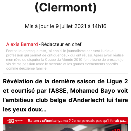
(Clermont)
Mis à jour le 9 juillet 2021 à 14h16
Alexis Bernard
-
Rédacteur en chef
Footballeur presque raté, j’ai choisi le journalisme car c’est l’unique
profession qui permet de critiquer ceux qui ont réussi. Après avoir réalisé
mon rêve de disputer la Coupe du Monde 2010 (en tribune de presse), je
vis de ma passion avec le mercato et les grands événements sportifs
comme deuxième famille.
Révélation de la dernière saison de Ligue 2
et courtisé par l'ASSE, Mohamed Bayo voit
l’ambitieux club belge d’Anderlecht lui faire
les yeux doux…