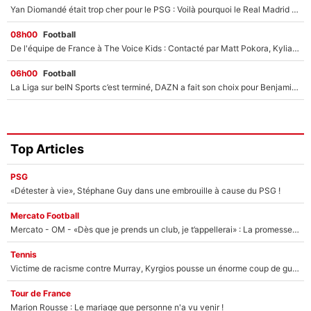
Yan Diomandé était trop cher pour le PSG : Voilà pourquoi le Real Madrid a accepté de payer la somme record de 140M€ pour boucler son transfert !
08h00
Football
De l'équipe de France à The Voice Kids : Contacté par Matt Pokora, Kylian Mbappé a accepté de jouer un rôle inédit sur TF1 !
06h00
Football
La Liga sur beIN Sports c’est terminé, DAZN a fait son choix pour Benjamin Da Silva et Omar Da Fonseca !
Top Articles
PSG
«Détester à vie», Stéphane Guy dans une embrouille à cause du PSG !
Mercato Football
Mercato - OM - «Dès que je prends un club, je t’appellerai» : La promesse de Marcelino au moment de claquer la porte
Tennis
Victime de racisme contre Murray, Kyrgios pousse un énorme coup de gueule !
Tour de France
Marion Rousse : Le mariage que personne n'a vu venir !