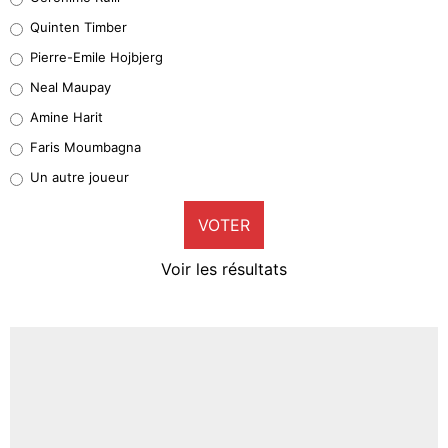
32%
Quinten Timber
Geronimo Rulli
Pierre-Emile Hojbjerg
5%
Neal Maupay
Quinten Timber
Amine Harit
1%
Faris Moumbagna
Pierre-Emile Hojbjerg
Un autre joueur
9%
VOTER
Neal Maupay
4%
Voir les résultats
Amine Harit
3%
Faris Moumbagna
4%
Un autre joueur
5%