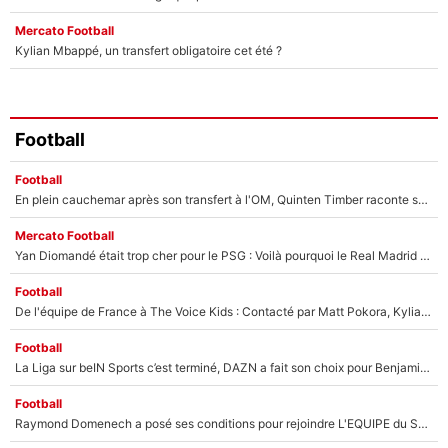
Mercato Football
Kylian Mbappé, un transfert obligatoire cet été ?
Football
Football
En plein cauchemar après son transfert à l'OM, Quinten Timber raconte ses doutes après sa signature à Marseille
Mercato Football
Yan Diomandé était trop cher pour le PSG : Voilà pourquoi le Real Madrid a accepté de payer la somme record de 140M€ pour boucler son transfert !
Football
De l'équipe de France à The Voice Kids : Contacté par Matt Pokora, Kylian Mbappé a accepté de jouer un rôle inédit sur TF1 !
Football
La Liga sur beIN Sports c’est terminé, DAZN a fait son choix pour Benjamin Da Silva et Omar Da Fonseca !
Football
Raymond Domenech a posé ses conditions pour rejoindre L'EQUIPE du Soir : Il refuse de faire l'émission avec un autre chroniqueur !