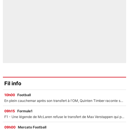
Fil info
10h00
Football
En plein cauchemar après son transfert à l'OM, Quinten Timber raconte ses doutes après sa signature à Marseille
09h15
Formule1
F1 - Une légende de McLaren refuse le transfert de Max Verstappen qui pourrait «faire des vagues» et plomber l'ambiance dans l'équipe
09h00
Mercato Football