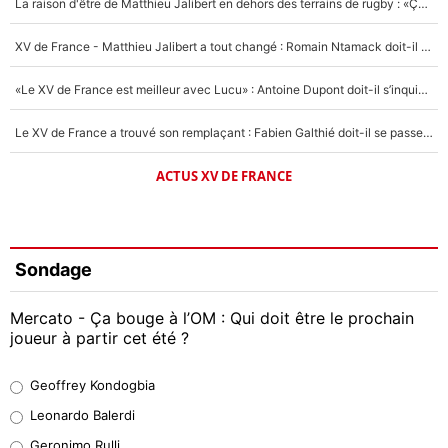
La raison d'être de Matthieu Jalibert en dehors des terrains de rugby : «Ça m'atteint autant que si tu touches à un membre de ma famille»
XV de France - Matthieu Jalibert a tout changé : Romain Ntamack doit-il s’inquiéter pour sa place à un an de la Coupe du monde ?
«Le XV de France est meilleur avec Lucu» : Antoine Dupont doit-il s’inquiéter pour sa place ?
Le XV de France a trouvé son remplaçant : Fabien Galthié doit-il se passer d'Antoine Dupont ?
ACTUS XV DE FRANCE
Sondage
Mercato - Ça bouge à l’OM : Qui doit être le prochain
joueur à partir cet été ?
Geoffrey Kondogbia
Geoffrey Kondogbia
38%
Leonardo Balerdi
Leonardo Balerdi
Geronimo Rulli