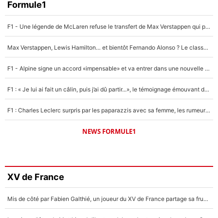
Formule1
F1 - Une légende de McLaren refuse le transfert de Max Verstappen qui pourrait «faire des vagues» et plomber l'ambiance dans l'équipe
Max Verstappen, Lewis Hamilton… et bientôt Fernando Alonso ? Le classement des pilotes les mieux payés en Formule 1 risque de changer !
F1 - Alpine signe un accord «impensable» et va entrer dans une nouvelle dimension : Grande nouvelle pour Pierre Gasly !
F1 : « Je lui ai fait un câlin, puis j’ai dû partir...», le témoignage émouvant de Max Verstappen sur sa fille
F1 : Charles Leclerc surpris par les paparazzis avec sa femme, les rumeurs étaient vraies !
NEWS FORMULE1
XV de France
Mis de côté par Fabien Galthié, un joueur du XV de France partage sa frustration : «ils ne me l’ont pas dit tout de suite»