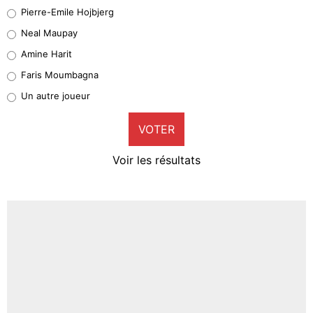
Geronimo Rulli
Pierre-Emile Hojbjerg
5%
Neal Maupay
Quinten Timber
Amine Harit
1%
Faris Moumbagna
Pierre-Emile Hojbjerg
Un autre joueur
9%
VOTER
Neal Maupay
4%
Voir les résultats
Amine Harit
3%
Faris Moumbagna
5%
Un autre joueur
5%
1545 personnes ont participé aux votes.