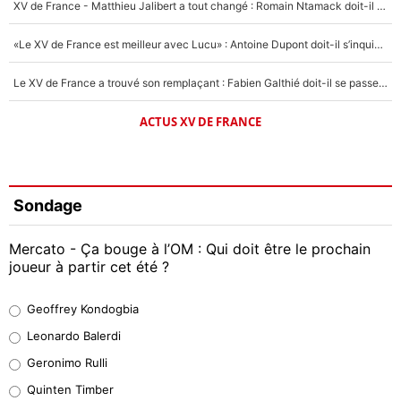
XV de France - Matthieu Jalibert a tout changé : Romain Ntamack doit-il s’inquiéter pour sa place à un an de la Coupe du monde ?
«Le XV de France est meilleur avec Lucu» : Antoine Dupont doit-il s’inquiéter pour sa place ?
Le XV de France a trouvé son remplaçant : Fabien Galthié doit-il se passer d'Antoine Dupont ?
ACTUS XV DE FRANCE
Sondage
Mercato - Ça bouge à l’OM : Qui doit être le prochain
joueur à partir cet été ?
Geoffrey Kondogbia
Geoffrey Kondogbia
38%
Leonardo Balerdi
Leonardo Balerdi
Geronimo Rulli
32%
Quinten Timber