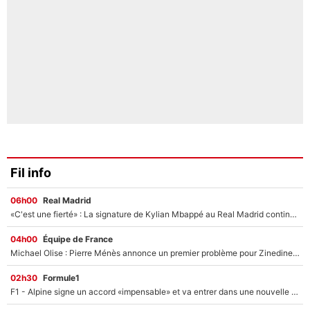
Fil info
06h00
Real Madrid
«C'est une fierté» : La signature de Kylian Mbappé au Real Madrid continue de régaler l'Espagne
04h00
Équipe de France
Michael Olise : Pierre Ménès annonce un premier problème pour Zinedine Zidane en équipe de France
02h30
Formule1
F1 - Alpine signe un accord «impensable» et va entrer dans une nouvelle dimension : Grande nouvelle pour Pierre Gasly !