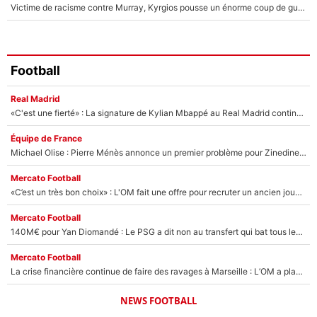
Victime de racisme contre Murray, Kyrgios pousse un énorme coup de gueule !
Football
Real Madrid
«C'est une fierté» : La signature de Kylian Mbappé au Real Madrid continue de régaler l'Espagne
Équipe de France
Michael Olise : Pierre Ménès annonce un premier problème pour Zinedine Zidane en équipe de France
Mercato Football
«C’est un très bon choix» : L'OM fait une offre pour recruter un ancien joueur du PSG... et c'est validé dans l'After Foot !
Mercato Football
140M€ pour Yan Diomandé : Le PSG a dit non au transfert qui bat tous les records sur le mercato
Mercato Football
La crise financière continue de faire des ravages à Marseille : L’OM a placé 12 joueurs sur le marché des transferts… et ça pourrait lui rapporter près de 100M€ !
NEWS FOOTBALL