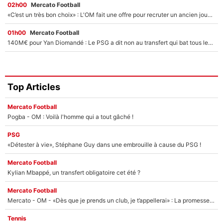
02h00
Mercato Football
«C’est un très bon choix» : L'OM fait une offre pour recruter un ancien joueur du PSG... et c'est validé dans l'After Foot !
01h00
Mercato Football
140M€ pour Yan Diomandé : Le PSG a dit non au transfert qui bat tous les records sur le mercato
Top Articles
Mercato Football
Pogba - OM : Voilà l'homme qui a tout gâché !
PSG
«Détester à vie», Stéphane Guy dans une embrouille à cause du PSG !
Mercato Football
Kylian Mbappé, un transfert obligatoire cet été ?
Mercato Football
Mercato - OM - «Dès que je prends un club, je t’appellerai» : La promesse de Marcelino au moment de claquer la porte
Tennis