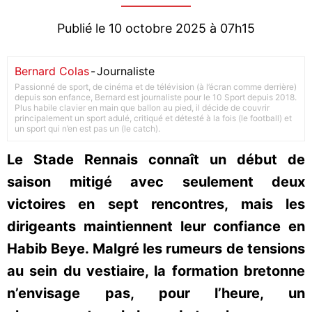
Publié le 10 octobre 2025 à 07h15
Bernard Colas
-
Journaliste
Passionné de sport, de cinéma et de télévision (à l’écran comme derrière)
depuis son enfance, Bernard est journaliste pour le 10 Sport depuis 2018.
Plus habile clavier en main que ballon au pied, il décide de couvrir
principalement un sport adulé, critiqué et détesté à la fois (le football) et
un sport qui n’en est pas un (le catch).
Le Stade Rennais connaît un début de
saison mitigé avec seulement deux
victoires en sept rencontres, mais les
dirigeants maintiennent leur confiance en
Habib Beye. Malgré les rumeurs de tensions
au sein du vestiaire, la formation bretonne
n’envisage pas, pour l’heure, un