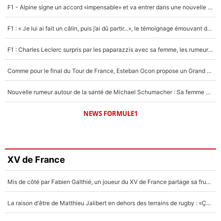
F1 - Alpine signe un accord «impensable» et va entrer dans une nouvelle dimension : Grande nouvelle pour Pierre Gasly !
F1 : « Je lui ai fait un câlin, puis j’ai dû partir...», le témoignage émouvant de Max Verstappen sur sa fille
F1 : Charles Leclerc surpris par les paparazzis avec sa femme, les rumeurs étaient vraies !
Comme pour le final du Tour de France, Esteban Ocon propose un Grand Prix de Formule 1 à Paris : «Autour de l’Arc de Triomphe, ce serait génial» !
Nouvelle rumeur autour de la santé de Michael Schumacher : Sa femme Corinna sort du silence
NEWS FORMULE1
XV de France
Mis de côté par Fabien Galthié, un joueur du XV de France partage sa frustration : «ils ne me l’ont pas dit tout de suite»
La raison d'être de Matthieu Jalibert en dehors des terrains de rugby : «Ça m'atteint autant que si tu touches à un membre de ma famille»