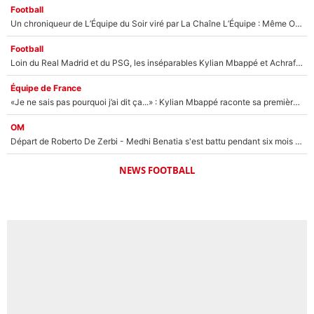
Football
Un chroniqueur de L’Équipe du Soir viré par La Chaîne L’Équipe : Même Olivier Ménard n’avait pas pu empêcher son départ, «je l’ai appris sur Twitter, je l’ai vécu assez mal»
Football
Loin du Real Madrid et du PSG, les inséparables Kylian Mbappé et Achraf Hakimi changent d'équipe le temps d'une journée !
Équipe de France
«Je ne sais pas pourquoi j’ai dit ça...» : Kylian Mbappé raconte sa première rencontre avec Zinédine Zidane (et c’est très drôle)
OM
Départ de Roberto De Zerbi - Medhi Benatia s'est battu pendant six mois pour le retenir à l'OM, le PSG a été le naufrage de trop : «Je pars avec toi»
NEWS FOOTBALL