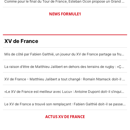
Comme pour le final du Tour de France, Esteban Ocon propose un Grand Prix de Formule 1 à Paris : «Autour de l’Arc de Triomphe, ce serait génial» !
NEWS FORMULE1
XV de France
Mis de côté par Fabien Galthié, un joueur du XV de France partage sa frustration : «ils ne me l’ont pas dit tout de suite»
La raison d'être de Matthieu Jalibert en dehors des terrains de rugby : «Ça m'atteint autant que si tu touches à un membre de ma famille»
XV de France - Matthieu Jalibert a tout changé : Romain Ntamack doit-il s’inquiéter pour sa place à un an de la Coupe du monde ?
«Le XV de France est meilleur avec Lucu» : Antoine Dupont doit-il s’inquiéter pour sa place ?
Le XV de France a trouvé son remplaçant : Fabien Galthié doit-il se passer d'Antoine Dupont ?
ACTUS XV DE FRANCE