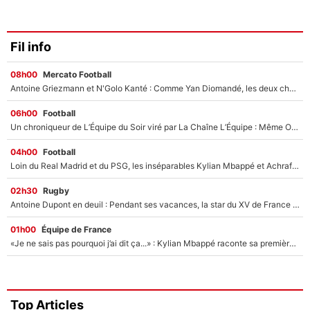
Fil info
08h00
Mercato Football
Antoine Griezmann et N'Golo Kanté : Comme Yan Diomandé, les deux champions du monde ont refusé de signer au PSG !
06h00
Football
Un chroniqueur de L’Équipe du Soir viré par La Chaîne L’Équipe : Même Olivier Ménard n’avait pas pu empêcher son départ, «je l’ai appris sur Twitter, je l’ai vécu assez mal»
04h00
Football
Loin du Real Madrid et du PSG, les inséparables Kylian Mbappé et Achraf Hakimi changent d'équipe le temps d'une journée !
02h30
Rugby
Antoine Dupont en deuil : Pendant ses vacances, la star du XV de France a perdu sa grand-mère
01h00
Équipe de France
«Je ne sais pas pourquoi j’ai dit ça...» : Kylian Mbappé raconte sa première rencontre avec Zinédine Zidane (et c’est très drôle)
Top Articles