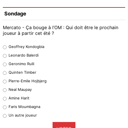
Sondage
Mercato - Ça bouge à l’OM : Qui doit être le prochain
joueur à partir cet été ?
Geoffrey Kondogbia
Geoffrey Kondogbia
38%
Leonardo Balerdi
Leonardo Balerdi
Geronimo Rulli
32%
Quinten Timber
Geronimo Rulli
Pierre-Emile Hojbjerg
5%
Neal Maupay
Quinten Timber
Amine Harit
1%
Faris Moumbagna
Pierre-Emile Hojbjerg
Un autre joueur
9%