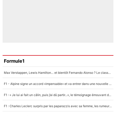
Formule1
Max Verstappen, Lewis Hamilton… et bientôt Fernando Alonso ? Le classement des pilotes les mieux payés en Formule 1 risque de changer !
F1 - Alpine signe un accord «impensable» et va entrer dans une nouvelle dimension : Grande nouvelle pour Pierre Gasly !
F1 : « Je lui ai fait un câlin, puis j’ai dû partir...», le témoignage émouvant de Max Verstappen sur sa fille
F1 : Charles Leclerc surpris par les paparazzis avec sa femme, les rumeurs étaient vraies !