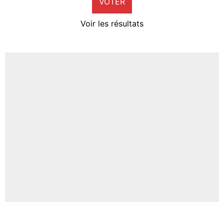
VOTER
Neal Maupay
4%
Voir les résultats
Amine Harit
3%
Faris Moumbagna
4%
Un autre joueur
5%
1626 personnes ont participé aux votes.