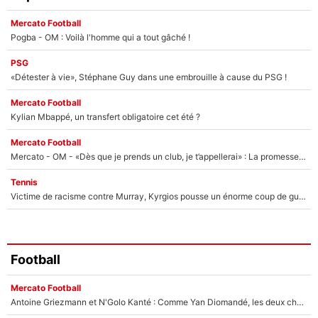
Mercato Football
Pogba - OM : Voilà l'homme qui a tout gâché !
PSG
«Détester à vie», Stéphane Guy dans une embrouille à cause du PSG !
Mercato Football
Kylian Mbappé, un transfert obligatoire cet été ?
Mercato Football
Mercato - OM - «Dès que je prends un club, je t’appellerai» : La promesse de Marcelino au moment de claquer la porte
Tennis
Victime de racisme contre Murray, Kyrgios pousse un énorme coup de gueule !
Football
Mercato Football
Antoine Griezmann et N'Golo Kanté : Comme Yan Diomandé, les deux champions du monde ont refusé de signer au PSG !