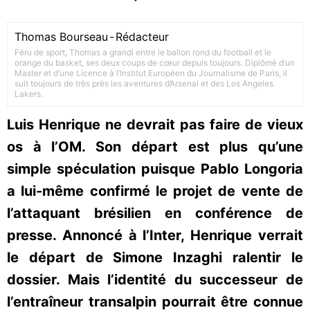
Thomas Bourseau
-
Rédacteur
Féru de sport, Thomas a grandi entre le ballon rond du football et le
orange du basket, ses deux coups de cœur depuis toujours. Diplômé d’un
Master et d’une Licence à l’Institut Européen du Journalisme de Paris, il
suit toujours de très près les aventures d’Arsenal et des Los Angeles
Lakers.
Luis Henrique ne devrait pas faire de vieux
os à l’OM. Son départ est plus qu’une
simple spéculation puisque Pablo Longoria
a lui-même confirmé le projet de vente de
l’attaquant brésilien en conférence de
presse. Annoncé à l’Inter, Henrique verrait
le départ de Simone Inzaghi ralentir le
dossier. Mais l’identité du successeur de
l’entraîneur transalpin pourrait être connue