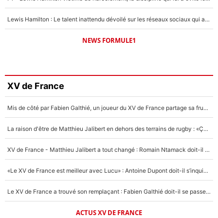
Lewis Hamilton : Le talent inattendu dévoilé sur les réseaux sociaux qui a impressionné Kim Kardashian pendant leurs vacances en amoureux !
NEWS FORMULE1
XV de France
Mis de côté par Fabien Galthié, un joueur du XV de France partage sa frustration : «ils ne me l’ont pas dit tout de suite»
La raison d'être de Matthieu Jalibert en dehors des terrains de rugby : «Ça m'atteint autant que si tu touches à un membre de ma famille»
XV de France - Matthieu Jalibert a tout changé : Romain Ntamack doit-il s’inquiéter pour sa place à un an de la Coupe du monde ?
«Le XV de France est meilleur avec Lucu» : Antoine Dupont doit-il s’inquiéter pour sa place ?
Le XV de France a trouvé son remplaçant : Fabien Galthié doit-il se passer d'Antoine Dupont ?
ACTUS XV DE FRANCE