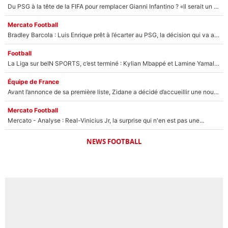
Du PSG à la tête de la FIFA pour remplacer Gianni Infantino ? «Il serait un mauvais président», le patron de la Liga s'attaque à Nasser Al-Khelaïfi !
Mercato Football
Bradley Barcola : Luis Enrique prêt à l’écarter au PSG, la décision qui va accélérer son transfert à Liverpool ?
Football
La Liga sur beIN SPORTS, c’est terminé : Kylian Mbappé et Lamine Yamal changent de chaîne, «le moment était venu d'ouvrir un nouveau chapitre»
Équipe de France
Avant l’annonce de sa première liste, Zidane a décidé d’accueillir une nouvelle tête en équipe de France
Mercato Football
Mercato - Analyse : Real-Vinicius Jr, la surprise qui n'en est pas une...
NEWS FOOTBALL