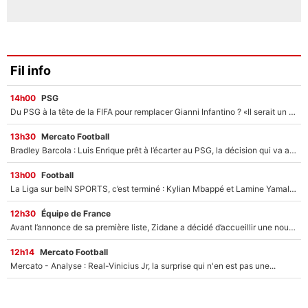
Fil info
14h00
PSG
Du PSG à la tête de la FIFA pour remplacer Gianni Infantino ? «Il serait un mauvais président», le patron de la Liga s'attaque à Nasser Al-Khelaïfi !
13h30
Mercato Football
Bradley Barcola : Luis Enrique prêt à l’écarter au PSG, la décision qui va accélérer son transfert à Liverpool ?
13h00
Football
La Liga sur beIN SPORTS, c’est terminé : Kylian Mbappé et Lamine Yamal changent de chaîne, «le moment était venu d'ouvrir un nouveau chapitre»
12h30
Équipe de France
Avant l’annonce de sa première liste, Zidane a décidé d’accueillir une nouvelle tête en équipe de France
12h14
Mercato Football
Mercato - Analyse : Real-Vinicius Jr, la surprise qui n'en est pas une...