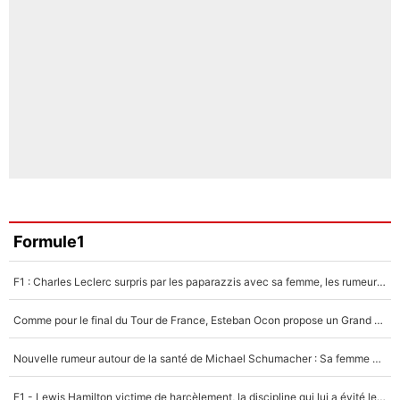
Formule1
F1 : Charles Leclerc surpris par les paparazzis avec sa femme, les rumeurs étaient vraies !
Comme pour le final du Tour de France, Esteban Ocon propose un Grand Prix de Formule 1 à Paris : «Autour de l’Arc de Triomphe, ce serait génial» !
Nouvelle rumeur autour de la santé de Michael Schumacher : Sa femme Corinna sort du silence
F1 - Lewis Hamilton victime de harcèlement, la discipline qui lui a évité le pire : «J'aurais probablement mal tourné»