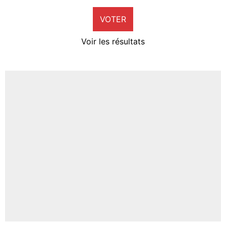
9%
VOTER
Neal Maupay
4%
Voir les résultats
Amine Harit
3%
Faris Moumbagna
4%
Un autre joueur
5%
1490 personnes ont participé aux votes.