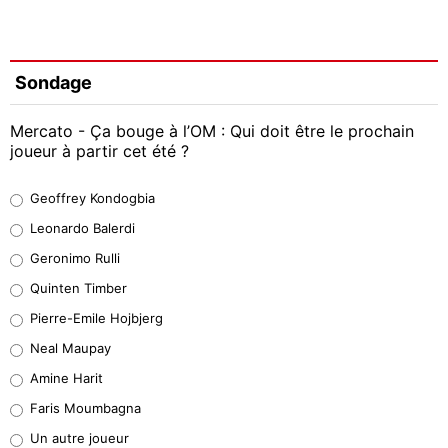
Sondage
Mercato - Ça bouge à l’OM : Qui doit être le prochain
joueur à partir cet été ?
Geoffrey Kondogbia
Geoffrey Kondogbia
38%
Leonardo Balerdi
Leonardo Balerdi
Geronimo Rulli
32%
Quinten Timber
Geronimo Rulli
Pierre-Emile Hojbjerg
4%
Neal Maupay
Quinten Timber
Amine Harit
1%
Faris Moumbagna
Pierre-Emile Hojbjerg
Un autre joueur