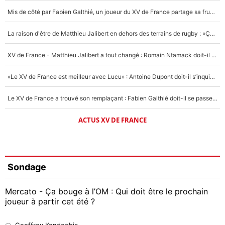
Mis de côté par Fabien Galthié, un joueur du XV de France partage sa frustration : «ils ne me l’ont pas dit tout de suite»
La raison d'être de Matthieu Jalibert en dehors des terrains de rugby : «Ça m'atteint autant que si tu touches à un membre de ma famille»
XV de France - Matthieu Jalibert a tout changé : Romain Ntamack doit-il s’inquiéter pour sa place à un an de la Coupe du monde ?
«Le XV de France est meilleur avec Lucu» : Antoine Dupont doit-il s’inquiéter pour sa place ?
Le XV de France a trouvé son remplaçant : Fabien Galthié doit-il se passer d'Antoine Dupont ?
ACTUS XV DE FRANCE
Sondage
Mercato - Ça bouge à l’OM : Qui doit être le prochain
joueur à partir cet été ?
Geoffrey Kondogbia
Geoffrey Kondogbia