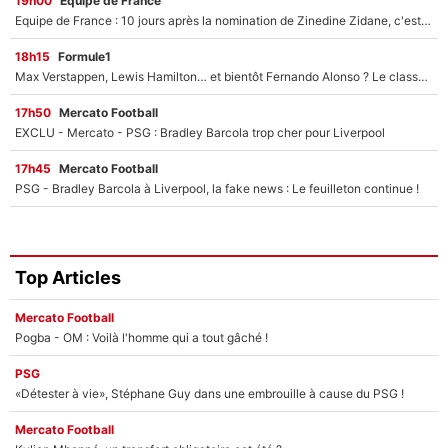
19h00
Équipe de France
Equipe de France : 10 jours après la nomination de Zinedine Zidane, c'est au tour de son fils de prendre un nouveau départ !
18h15
Formule1
Max Verstappen, Lewis Hamilton… et bientôt Fernando Alonso ? Le classement des pilotes les mieux payés en Formule 1 risque de changer !
17h50
Mercato Football
EXCLU - Mercato - PSG : Bradley Barcola trop cher pour Liverpool
17h45
Mercato Football
PSG - Bradley Barcola à Liverpool, la fake news : Le feuilleton continue !
Top Articles
Mercato Football
Pogba - OM : Voilà l'homme qui a tout gâché !
PSG
«Détester à vie», Stéphane Guy dans une embrouille à cause du PSG !
Mercato Football