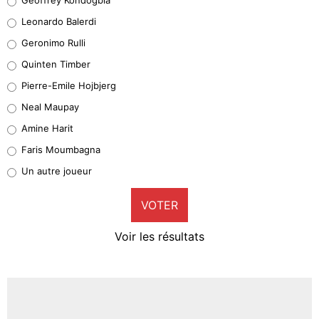
38%
Leonardo Balerdi
Leonardo Balerdi
Geronimo Rulli
32%
Quinten Timber
Geronimo Rulli
Pierre-Emile Hojbjerg
5%
Neal Maupay
Quinten Timber
Amine Harit
1%
Faris Moumbagna
Pierre-Emile Hojbjerg
Un autre joueur
9%
VOTER
Neal Maupay
4%
Voir les résultats
Amine Harit
3%
Faris Moumbagna
4%