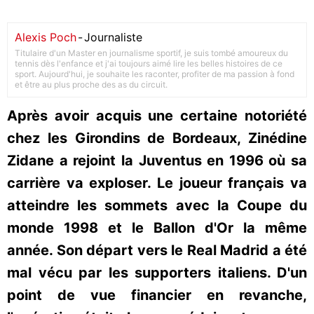
Alexis Poch
-
Journaliste
Titulaire d'un Master en journalisme sportif, je suis tombé amoureux du
tennis dès l'enfance et j'ai toujours aimé lire les belles histoires de ce
sport. Aujourd'hui, je souhaite les raconter, profiter de ma passion à fond
et être au plus proche des as du circuit.
Après avoir acquis une certaine notoriété
chez les Girondins de Bordeaux, Zinédine
Zidane a rejoint la Juventus en 1996 où sa
carrière va exploser. Le joueur français va
atteindre les sommets avec la Coupe du
monde 1998 et le Ballon d'Or la même
année. Son départ vers le Real Madrid a été
mal vécu par les supporters italiens. D'un
point de vue financier en revanche,