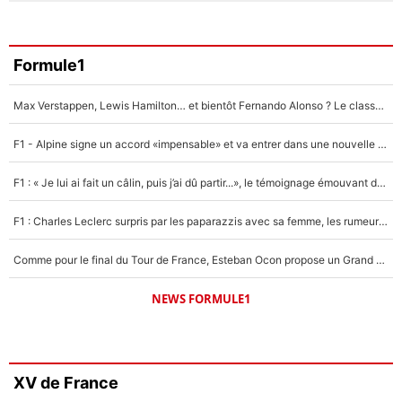
Formule1
Max Verstappen, Lewis Hamilton… et bientôt Fernando Alonso ? Le classement des pilotes les mieux payés en Formule 1 risque de changer !
F1 - Alpine signe un accord «impensable» et va entrer dans une nouvelle dimension : Grande nouvelle pour Pierre Gasly !
F1 : « Je lui ai fait un câlin, puis j’ai dû partir...», le témoignage émouvant de Max Verstappen sur sa fille
F1 : Charles Leclerc surpris par les paparazzis avec sa femme, les rumeurs étaient vraies !
Comme pour le final du Tour de France, Esteban Ocon propose un Grand Prix de Formule 1 à Paris : «Autour de l’Arc de Triomphe, ce serait génial» !
NEWS FORMULE1
XV de France