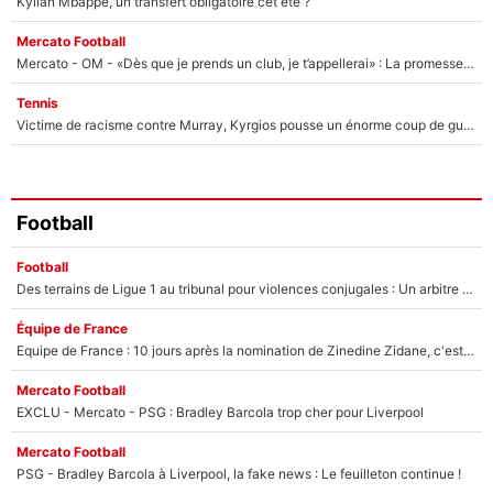
Kylian Mbappé, un transfert obligatoire cet été ?
Mercato Football
Mercato - OM - «Dès que je prends un club, je t’appellerai» : La promesse de Marcelino au moment de claquer la porte
Tennis
Victime de racisme contre Murray, Kyrgios pousse un énorme coup de gueule !
Football
Football
Des terrains de Ligue 1 au tribunal pour violences conjugales : Un arbitre français encourt une peine de 18 mois de prison !
Équipe de France
Equipe de France : 10 jours après la nomination de Zinedine Zidane, c'est au tour de son fils de prendre un nouveau départ !
Mercato Football
EXCLU - Mercato - PSG : Bradley Barcola trop cher pour Liverpool
Mercato Football
PSG - Bradley Barcola à Liverpool, la fake news : Le feuilleton continue !