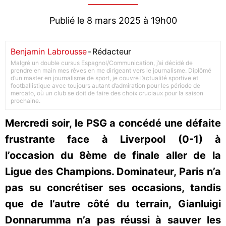
Publié le 8 mars 2025 à 19h00
Benjamin Labrousse
-
Rédacteur
Malgré un double cursus Espagnol/Communication, j’ai décidé de
prendre en main mes rêves en me dirigeant vers le journalisme. Diplômé
d’un master en journalisme de sport, je couvre l’actualité sportive et
footballistique avec toujours autant d’admiration pour les période de
mercato, où un club se doit de faire des choix cruciaux pour la saison
prochaine.
Mercredi soir, le PSG a concédé une défaite
frustrante face à Liverpool (0-1) à
l’occasion du 8ème de finale aller de la
Ligue des Champions. Dominateur, Paris n’a
pas su concrétiser ses occasions, tandis
que de l’autre côté du terrain, Gianluigi
Donnarumma n’a pas réussi à sauver les