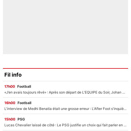
Fil info
17h00
Football
«J’en avais toujours rêvé» : Après son départ de L'EQUIPE du Soir, Johan Micoud va rebondir avec une activité «confidentielle»
16h00
Football
L'interview de Medhi Benatia était une grosse erreur : L'After Foot s'inquiète pour l'avenir de l'ancien dirigeant de l'OM qui pourrait rester longtemps au chômage
15h00
PSG
Lucas Chevalier laissé de côté : Le PSG justifie un choix qui fait parler en plein mercato