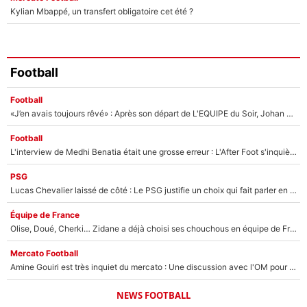
Kylian Mbappé, un transfert obligatoire cet été ?
Football
Football
«J’en avais toujours rêvé» : Après son départ de L'EQUIPE du Soir, Johan Micoud va rebondir avec une activité «confidentielle»
Football
L'interview de Medhi Benatia était une grosse erreur : L'After Foot s'inquiète pour l'avenir de l'ancien dirigeant de l'OM qui pourrait rester longtemps au chômage
PSG
Lucas Chevalier laissé de côté : Le PSG justifie un choix qui fait parler en plein mercato
Équipe de France
Olise, Doué, Cherki… Zidane a déjà choisi ses chouchous en équipe de France ? L’IA annonce des surprises sans Kylian Mbappé !
Mercato Football
Amine Gouiri est très inquiet du mercato : Une discussion avec l'OM pour acter son transfert !
NEWS FOOTBALL