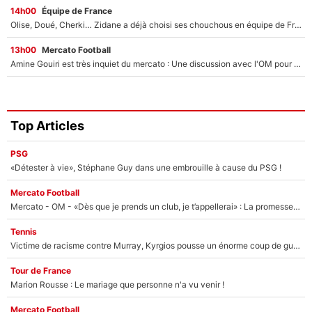
14h00
Équipe de France
Olise, Doué, Cherki… Zidane a déjà choisi ses chouchous en équipe de France ? L’IA annonce des surprises sans Kylian Mbappé !
13h00
Mercato Football
Amine Gouiri est très inquiet du mercato : Une discussion avec l'OM pour acter son transfert !
Top Articles
PSG
«Détester à vie», Stéphane Guy dans une embrouille à cause du PSG !
Mercato Football
Mercato - OM - «Dès que je prends un club, je t’appellerai» : La promesse de Marcelino au moment de claquer la porte
Tennis
Victime de racisme contre Murray, Kyrgios pousse un énorme coup de gueule !
Tour de France
Marion Rousse : Le mariage que personne n'a vu venir !
Mercato Football