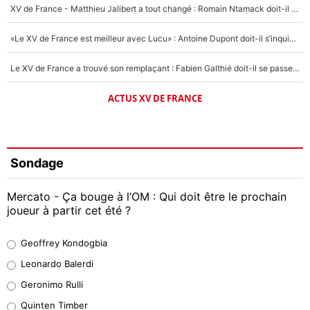
XV de France - Matthieu Jalibert a tout changé : Romain Ntamack doit-il s’inquiéter pour sa place à un an de la Coupe du monde ?
«Le XV de France est meilleur avec Lucu» : Antoine Dupont doit-il s’inquiéter pour sa place ?
Le XV de France a trouvé son remplaçant : Fabien Galthié doit-il se passer d'Antoine Dupont ?
ACTUS XV DE FRANCE
Sondage
Mercato - Ça bouge à l’OM : Qui doit être le prochain
joueur à partir cet été ?
Geoffrey Kondogbia
Geoffrey Kondogbia
38%
Leonardo Balerdi
Leonardo Balerdi
Geronimo Rulli
32%
Quinten Timber