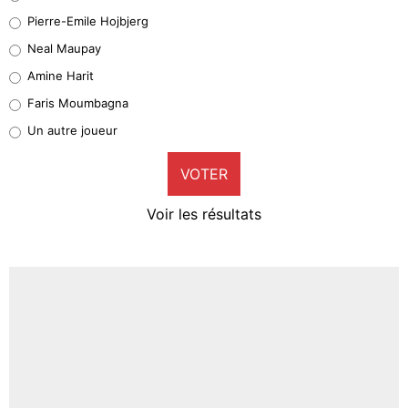
Geronimo Rulli
Pierre-Emile Hojbjerg
5%
Neal Maupay
Quinten Timber
Amine Harit
1%
Faris Moumbagna
Pierre-Emile Hojbjerg
Un autre joueur
9%
VOTER
Neal Maupay
4%
Voir les résultats
Amine Harit
3%
Faris Moumbagna
4%
Un autre joueur
5%
1689 personnes ont participé aux votes.