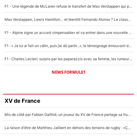
F1 - Une légende de McLaren refuse le transfert de Max Verstappen qui pourrait «faire des vagues» et plomber l'ambiance dans l'équipe
Max Verstappen, Lewis Hamilton… et bientôt Fernando Alonso ? Le classement des pilotes les mieux payés en Formule 1 risque de changer !
F1 - Alpine signe un accord «impensable» et va entrer dans une nouvelle dimension : Grande nouvelle pour Pierre Gasly !
F1 : « Je lui ai fait un câlin, puis j’ai dû partir...», le témoignage émouvant de Max Verstappen sur sa fille
F1 : Charles Leclerc surpris par les paparazzis avec sa femme, les rumeurs étaient vraies !
NEWS FORMULE1
XV de France
Mis de côté par Fabien Galthié, un joueur du XV de France partage sa frustration : «ils ne me l’ont pas dit tout de suite»
La raison d'être de Matthieu Jalibert en dehors des terrains de rugby : «Ça m'atteint autant que si tu touches à un membre de ma famille»