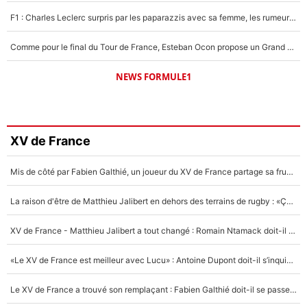
F1 : Charles Leclerc surpris par les paparazzis avec sa femme, les rumeurs étaient vraies !
Comme pour le final du Tour de France, Esteban Ocon propose un Grand Prix de Formule 1 à Paris : «Autour de l’Arc de Triomphe, ce serait génial» !
NEWS FORMULE1
XV de France
Mis de côté par Fabien Galthié, un joueur du XV de France partage sa frustration : «ils ne me l’ont pas dit tout de suite»
La raison d'être de Matthieu Jalibert en dehors des terrains de rugby : «Ça m'atteint autant que si tu touches à un membre de ma famille»
XV de France - Matthieu Jalibert a tout changé : Romain Ntamack doit-il s’inquiéter pour sa place à un an de la Coupe du monde ?
«Le XV de France est meilleur avec Lucu» : Antoine Dupont doit-il s’inquiéter pour sa place ?
Le XV de France a trouvé son remplaçant : Fabien Galthié doit-il se passer d'Antoine Dupont ?