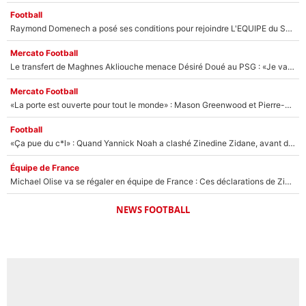
Football
Raymond Domenech a posé ses conditions pour rejoindre L'EQUIPE du Soir : Il refuse de faire l'émission avec un autre chroniqueur !
Mercato Football
Le transfert de Maghnes Akliouche menace Désiré Doué au PSG : «Je valide à 200%»
Mercato Football
«La porte est ouverte pour tout le monde» : Mason Greenwood et Pierre-Emerick Aubameyang ont quitté l'OM, Amine Gouiri balance sur la suite du mercato et sur la réaction du vestiaire !
Football
«Ça pue du c*l» : Quand Yannick Noah a clashé Zinedine Zidane, avant de se faire recadrer par le nouveau sélectionneur de l'équipe de France !
Équipe de France
Michael Olise va se régaler en équipe de France : Ces déclarations de Zinedine Zidane qui prouvent qu'il va tout miser sur la star du Bayern Munich !
NEWS FOOTBALL