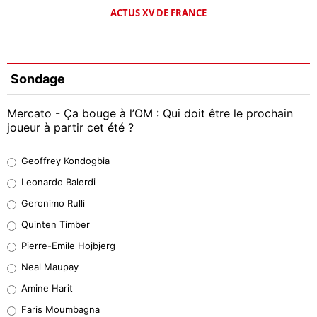
ACTUS XV DE FRANCE
Sondage
Mercato - Ça bouge à l’OM : Qui doit être le prochain
joueur à partir cet été ?
Geoffrey Kondogbia
Geoffrey Kondogbia
38%
Leonardo Balerdi
Leonardo Balerdi
Geronimo Rulli
32%
Quinten Timber
Geronimo Rulli
Pierre-Emile Hojbjerg
5%
Neal Maupay
Quinten Timber
Amine Harit
1%
Faris Moumbagna