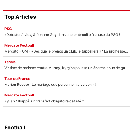
Top Articles
PSG
«Détester à vie», Stéphane Guy dans une embrouille à cause du PSG !
Mercato Football
Mercato - OM - «Dès que je prends un club, je t’appellerai» : La promesse de Marcelino au moment de claquer la porte
Tennis
Victime de racisme contre Murray, Kyrgios pousse un énorme coup de gueule !
Tour de France
Marion Rousse : Le mariage que personne n'a vu venir !
Mercato Football
Kylian Mbappé, un transfert obligatoire cet été ?
Football