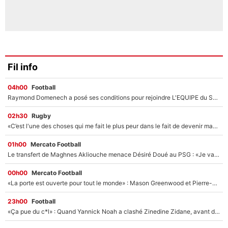
Fil info
04h00
Football
Raymond Domenech a posé ses conditions pour rejoindre L'EQUIPE du Soir : Il refuse de faire l'émission avec un autre chroniqueur !
02h30
Rugby
«C’est l'une des choses qui me fait le plus peur dans le fait de devenir maman» : En couple avec Antoine Dupont, Iris Mittenaere s'inquiète déjà pour ses futurs enfants !
01h00
Mercato Football
Le transfert de Maghnes Akliouche menace Désiré Doué au PSG : «Je valide à 200%»
00h00
Mercato Football
«La porte est ouverte pour tout le monde» : Mason Greenwood et Pierre-Emerick Aubameyang ont quitté l'OM, Amine Gouiri balance sur la suite du mercato et sur la réaction du vestiaire !
23h00
Football
«Ça pue du c*l» : Quand Yannick Noah a clashé Zinedine Zidane, avant de se faire recadrer par le nouveau sélectionneur de l'équipe de France !