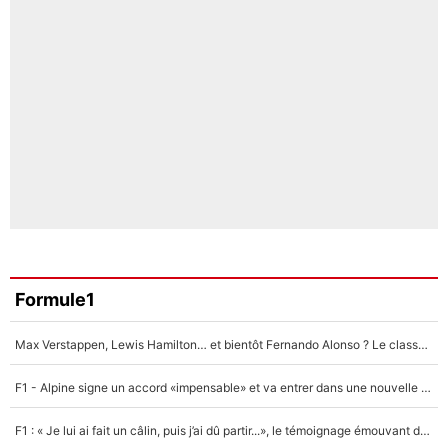
Formule1
Max Verstappen, Lewis Hamilton… et bientôt Fernando Alonso ? Le classement des pilotes les mieux payés en Formule 1 risque de changer !
F1 - Alpine signe un accord «impensable» et va entrer dans une nouvelle dimension : Grande nouvelle pour Pierre Gasly !
F1 : « Je lui ai fait un câlin, puis j’ai dû partir...», le témoignage émouvant de Max Verstappen sur sa fille