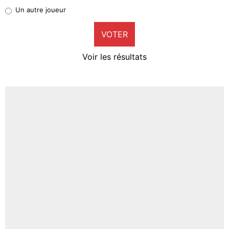
Pierre-Emile Hojbjerg
Un autre joueur
9%
VOTER
Neal Maupay
4%
Voir les résultats
Amine Harit
3%
Faris Moumbagna
4%
Un autre joueur
5%
1664 personnes ont participé aux votes.