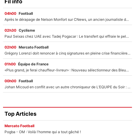
Fil info
04h00
Football
Après le dérapage de Nelson Monfort sur CNews, un ancien journaliste de France Télévisions relance la polémique sur les incendies en Gironde
02h30
Cyclisme
Paul Seixas chez UAE avec Tadej Pogacar : Le transfert qui effraie le peloton, «c’est la pire des choses qui puisse arriver»
02h00
Mercato Football
Grégory Lorenzi doit renoncer à cinq signatures en pleine crise financière : L’IA propose sept noms à l’OM pour un mercato réussi... à seulement 5M€ !
01h00
Équipe de France
«Plus grand, je ferai chauffeur-livreur» : Nouveau sélectionneur des Bleus, Zinédine Zidane s’était imaginé un avenir très différent lorsqu'il était enfant
00h00
Football
Johan Micoud en conflit avec un autre chroniqueur de L’EQUIPE du Soir : «Pendant un moment, je ne les ai pas remis ensemble dans l'émission»
Top Articles
Mercato Football
Pogba - OM : Voilà l'homme qui a tout gâché !