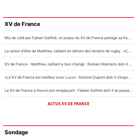
XV de France
Mis de côté par Fabien Galthié, un joueur du XV de France partage sa frustration : «ils ne me l’ont pas dit tout de suite»
La raison d'être de Matthieu Jalibert en dehors des terrains de rugby : «Ça m'atteint autant que si tu touches à un membre de ma famille»
XV de France - Matthieu Jalibert a tout changé : Romain Ntamack doit-il s’inquiéter pour sa place à un an de la Coupe du monde ?
«Le XV de France est meilleur avec Lucu» : Antoine Dupont doit-il s’inquiéter pour sa place ?
Le XV de France a trouvé son remplaçant : Fabien Galthié doit-il se passer d'Antoine Dupont ?
ACTUS XV DE FRANCE
Sondage