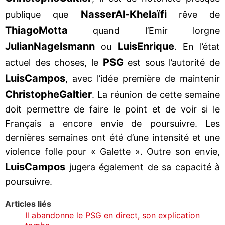
Nasser
Al-
Khelaïfi
publique que
rêve de
Thiago
Motta
quand l’Emir lorgne
Julian
Nagelsmann
Luis
Enrique
ou
. En l’état
PSG
actuel des choses, le
est sous l’autorité de
Luis
Campos
, avec l’idée première de maintenir
Christophe
Galtier
. La réunion de cette semaine
doit permettre de faire le point et de voir si le
Français a encore envie de poursuivre. Les
dernières semaines ont été d’une intensité et une
violence folle pour « Galette ». Outre son envie,
Luis
Campos
jugera également de sa capacité à
poursuivre.
Articles liés
Il abandonne le PSG en direct, son explication