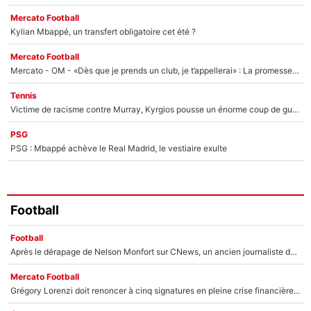
Mercato Football
Kylian Mbappé, un transfert obligatoire cet été ?
Mercato Football
Mercato - OM - «Dès que je prends un club, je t’appellerai» : La promesse de Marcelino au moment de claquer la porte
Tennis
Victime de racisme contre Murray, Kyrgios pousse un énorme coup de gueule !
PSG
PSG : Mbappé achève le Real Madrid, le vestiaire exulte
Football
Football
Après le dérapage de Nelson Monfort sur CNews, un ancien journaliste de France Télévisions relance la polémique sur les incendies en Gironde
Mercato Football
Grégory Lorenzi doit renoncer à cinq signatures en pleine crise financière : L’IA propose sept noms à l’OM pour un mercato réussi... à seulement 5M€ !