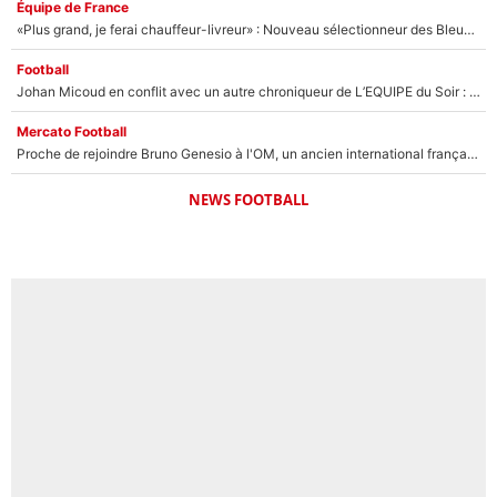
Équipe de France
«Plus grand, je ferai chauffeur-livreur» : Nouveau sélectionneur des Bleus, Zinédine Zidane s’était imaginé un avenir très différent lorsqu'il était enfant
Football
Johan Micoud en conflit avec un autre chroniqueur de L’EQUIPE du Soir : «Pendant un moment, je ne les ai pas remis ensemble dans l'émission»
Mercato Football
Proche de rejoindre Bruno Genesio à l'OM, un ancien international français va finalement débarquer... sur RMC !
NEWS FOOTBALL