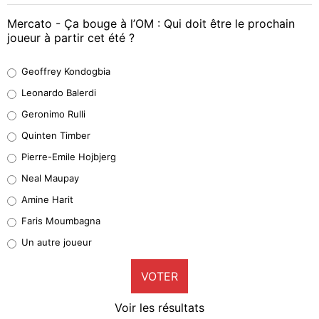
Mercato - Ça bouge à l’OM : Qui doit être le prochain
joueur à partir cet été ?
Geoffrey Kondogbia
Geoffrey Kondogbia
38%
Leonardo Balerdi
Leonardo Balerdi
Geronimo Rulli
32%
Quinten Timber
Geronimo Rulli
Pierre-Emile Hojbjerg
4%
Neal Maupay
Quinten Timber
Amine Harit
1%
Faris Moumbagna
Pierre-Emile Hojbjerg
Un autre joueur
9%
VOTER
Neal Maupay
4%
Voir les résultats