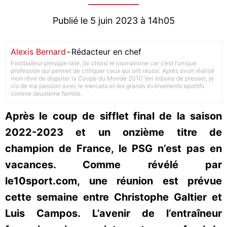
Publié le 5 juin 2023 à 14h05
Alexis Bernard
-
Rédacteur en chef
Footballeur presque raté, j’ai choisi le journalisme car c’est l’unique
profession qui permet de critiquer ceux qui ont réussi. Après avoir réalisé
mon rêve de disputer la Coupe du Monde 2010 (en tribune de presse), je
vis de ma passion avec le mercato et les grands événements sportifs
comme deuxième famille.
Après le coup de sifflet final de la saison
2022-2023 et un onzième titre de
champion de France, le PSG n’est pas en
vacances. Comme révélé par
le10sport.com, une réunion est prévue
cette semaine entre Christophe Galtier et
Luis Campos. L’avenir de l’entraîneur