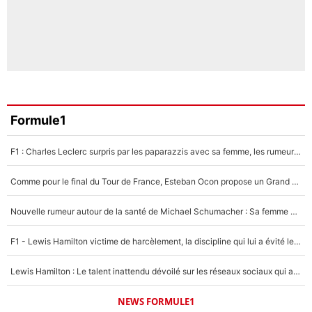
Formule1
F1 : Charles Leclerc surpris par les paparazzis avec sa femme, les rumeurs étaient vraies !
Comme pour le final du Tour de France, Esteban Ocon propose un Grand Prix de Formule 1 à Paris : «Autour de l’Arc de Triomphe, ce serait génial» !
Nouvelle rumeur autour de la santé de Michael Schumacher : Sa femme Corinna sort du silence
F1 - Lewis Hamilton victime de harcèlement, la discipline qui lui a évité le pire : «J'aurais probablement mal tourné»
Lewis Hamilton : Le talent inattendu dévoilé sur les réseaux sociaux qui a impressionné Kim Kardashian pendant leurs vacances en amoureux !
NEWS FORMULE1