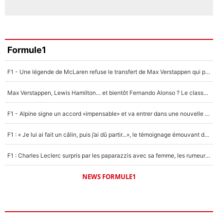
Formule1
F1 - Une légende de McLaren refuse le transfert de Max Verstappen qui pourrait «faire des vagues» et plomber l'ambiance dans l'équipe
Max Verstappen, Lewis Hamilton… et bientôt Fernando Alonso ? Le classement des pilotes les mieux payés en Formule 1 risque de changer !
F1 - Alpine signe un accord «impensable» et va entrer dans une nouvelle dimension : Grande nouvelle pour Pierre Gasly !
F1 : « Je lui ai fait un câlin, puis j’ai dû partir...», le témoignage émouvant de Max Verstappen sur sa fille
F1 : Charles Leclerc surpris par les paparazzis avec sa femme, les rumeurs étaient vraies !
NEWS FORMULE1