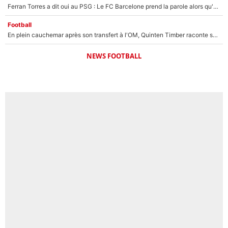
Ferran Torres a dit oui au PSG : Le FC Barcelone prend la parole alors qu'un transfert de l'attaquant espagnol prend forme
Football
En plein cauchemar après son transfert à l'OM, Quinten Timber raconte ses doutes après sa signature à Marseille
NEWS FOOTBALL