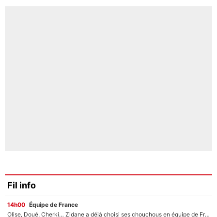
Fil info
14h00
Équipe de France
Olise, Doué, Cherki… Zidane a déjà choisi ses chouchous en équipe de France ? L’IA annonce des surprises sans Kylian Mbappé !