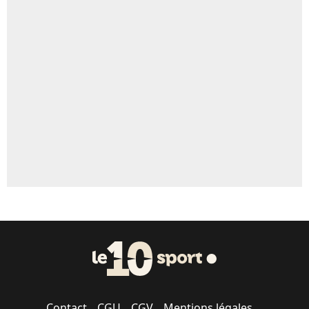
4%
Un autre joueur
5%
1677 personnes ont participé aux votes.
Contact
CGU
CGV
Mentions légales