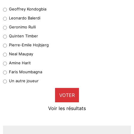
Geoffrey Kondogbia
Geoffrey Kondogbia
38%
Leonardo Balerdi
Leonardo Balerdi
Geronimo Rulli
32%
Quinten Timber
Geronimo Rulli
Pierre-Emile Hojbjerg
5%
Neal Maupay
Quinten Timber
Amine Harit
1%
Faris Moumbagna
Pierre-Emile Hojbjerg
Un autre joueur
9%
VOTER
Neal Maupay
4%
Voir les résultats
Amine Harit
3%
Faris Moumbagna