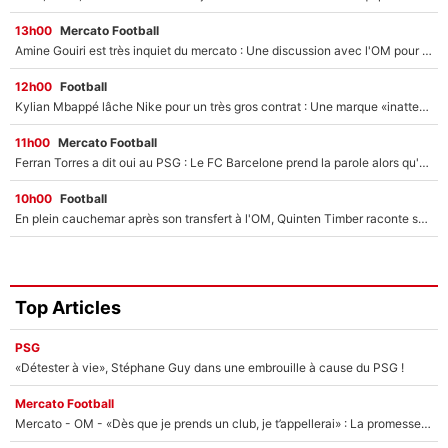
13h00
Mercato Football
Amine Gouiri est très inquiet du mercato : Une discussion avec l'OM pour acter son transfert !
12h00
Football
Kylian Mbappé lâche Nike pour un très gros contrat : Une marque «inattendue» va frapper très fort
11h00
Mercato Football
Ferran Torres a dit oui au PSG : Le FC Barcelone prend la parole alors qu'un transfert de l'attaquant espagnol prend forme
10h00
Football
En plein cauchemar après son transfert à l'OM, Quinten Timber raconte ses doutes après sa signature à Marseille
Top Articles
PSG
«Détester à vie», Stéphane Guy dans une embrouille à cause du PSG !
Mercato Football
Mercato - OM - «Dès que je prends un club, je t’appellerai» : La promesse de Marcelino au moment de claquer la porte