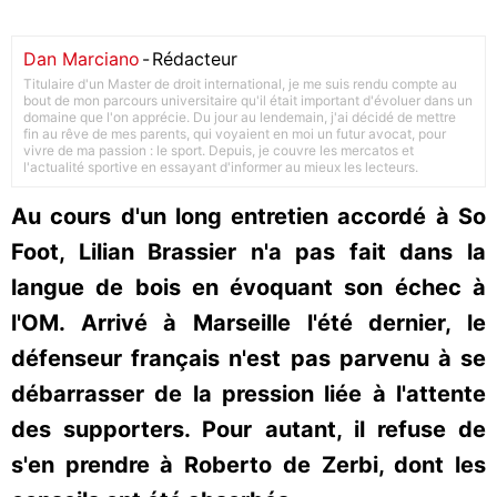
Dan Marciano
-
Rédacteur
Titulaire d'un Master de droit international, je me suis rendu compte au
bout de mon parcours universitaire qu'il était important d'évoluer dans un
domaine que l'on apprécie. Du jour au lendemain, j'ai décidé de mettre
fin au rêve de mes parents, qui voyaient en moi un futur avocat, pour
vivre de ma passion : le sport. Depuis, je couvre les mercatos et
l'actualité sportive en essayant d'informer au mieux les lecteurs.
Au cours d'un long entretien accordé à So
Foot, Lilian Brassier n'a pas fait dans la
langue de bois en évoquant son échec à
l'OM. Arrivé à Marseille l'été dernier, le
défenseur français n'est pas parvenu à se
débarrasser de la pression liée à l'attente
des supporters. Pour autant, il refuse de
s'en prendre à Roberto de Zerbi, dont les