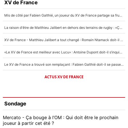
XV de France
Mis de côté par Fabien Galthié, un joueur du XV de France partage sa frustration : «ils ne me l’ont pas dit tout de suite»
La raison d'être de Matthieu Jalibert en dehors des terrains de rugby : «Ça m'atteint autant que si tu touches à un membre de ma famille»
XV de France - Matthieu Jalibert a tout changé : Romain Ntamack doit-il s’inquiéter pour sa place à un an de la Coupe du monde ?
«Le XV de France est meilleur avec Lucu» : Antoine Dupont doit-il s’inquiéter pour sa place ?
Le XV de France a trouvé son remplaçant : Fabien Galthié doit-il se passer d'Antoine Dupont ?
ACTUS XV DE FRANCE
Sondage
Mercato - Ça bouge à l’OM : Qui doit être le prochain
joueur à partir cet été ?