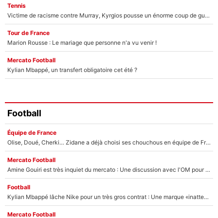
Tennis
Victime de racisme contre Murray, Kyrgios pousse un énorme coup de gueule !
Tour de France
Marion Rousse : Le mariage que personne n'a vu venir !
Mercato Football
Kylian Mbappé, un transfert obligatoire cet été ?
Football
Équipe de France
Olise, Doué, Cherki… Zidane a déjà choisi ses chouchous en équipe de France ? L’IA annonce des surprises sans Kylian Mbappé !
Mercato Football
Amine Gouiri est très inquiet du mercato : Une discussion avec l'OM pour acter son transfert !
Football
Kylian Mbappé lâche Nike pour un très gros contrat : Une marque «inattendue» va frapper très fort
Mercato Football