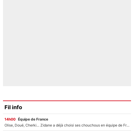
Fil info
14h00
Équipe de France
Olise, Doué, Cherki… Zidane a déjà choisi ses chouchous en équipe de France ? L’IA annonce des surprises sans Kylian Mbappé !