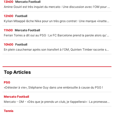
13h00
Mercato Football
Amine Gouiri est très inquiet du mercato : Une discussion avec l'OM pour acter son transfert !
12h00
Football
Kylian Mbappé lâche Nike pour un très gros contrat : Une marque «inattendue» va frapper très fort
11h00
Mercato Football
Ferran Torres a dit oui au PSG : Le FC Barcelone prend la parole alors qu'un transfert de l'attaquant espagnol prend forme
10h00
Football
En plein cauchemar après son transfert à l'OM, Quinten Timber raconte ses doutes après sa signature à Marseille
Top Articles
PSG
«Détester à vie», Stéphane Guy dans une embrouille à cause du PSG !
Mercato Football
Mercato - OM - «Dès que je prends un club, je t’appellerai» : La promesse de Marcelino au moment de claquer la porte
Tennis