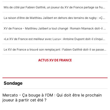
Mis de côté par Fabien Galthié, un joueur du XV de France partage sa frustration : «ils ne me l’ont pas dit tout de suite»
La raison d'être de Matthieu Jalibert en dehors des terrains de rugby : «Ça m'atteint autant que si tu touches à un membre de ma famille»
XV de France - Matthieu Jalibert a tout changé : Romain Ntamack doit-il s’inquiéter pour sa place à un an de la Coupe du monde ?
«Le XV de France est meilleur avec Lucu» : Antoine Dupont doit-il s’inquiéter pour sa place ?
Le XV de France a trouvé son remplaçant : Fabien Galthié doit-il se passer d'Antoine Dupont ?
ACTUS XV DE FRANCE
Sondage
Mercato - Ça bouge à l’OM : Qui doit être le prochain
joueur à partir cet été ?
Geoffrey Kondogbia