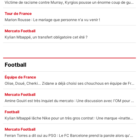
Victime de racisme contre Murray, Kyrgios pousse un énorme coup de gueule !
Tour de France
Marion Rousse : Le mariage que personne n'a vu venir !
Mercato Football
Kylian Mbappé, un transfert obligatoire cet été ?
Football
Équipe de France
Olise, Doué, Cherki… Zidane a déjà choisi ses chouchous en équipe de France ? L’IA annonce des surprises sans Kylian Mbappé !
Mercato Football
Amine Gouiri est très inquiet du mercato : Une discussion avec l'OM pour acter son transfert !
Football
Kylian Mbappé lâche Nike pour un très gros contrat : Une marque «inattendue» va frapper très fort
Mercato Football
Ferran Torres a dit oui au PSG : Le FC Barcelone prend la parole alors qu'un transfert de l'attaquant espagnol prend forme