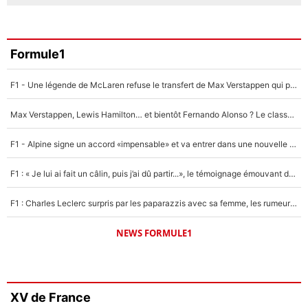
Formule1
F1 - Une légende de McLaren refuse le transfert de Max Verstappen qui pourrait «faire des vagues» et plomber l'ambiance dans l'équipe
Max Verstappen, Lewis Hamilton… et bientôt Fernando Alonso ? Le classement des pilotes les mieux payés en Formule 1 risque de changer !
F1 - Alpine signe un accord «impensable» et va entrer dans une nouvelle dimension : Grande nouvelle pour Pierre Gasly !
F1 : « Je lui ai fait un câlin, puis j’ai dû partir...», le témoignage émouvant de Max Verstappen sur sa fille
F1 : Charles Leclerc surpris par les paparazzis avec sa femme, les rumeurs étaient vraies !
NEWS FORMULE1
XV de France