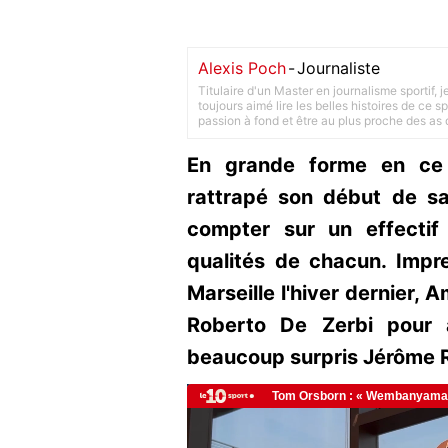
Alexis Poch
-
Journaliste
Titulaire d'un Master en journalisme sportif, 
toujours aimé lire les belles histoires de ce sp
passion à fond et être au plus proche des as d
En grande forme en ce 
rattrapé son début de sa
compter sur un effectif
qualités de chacun. Impr
Marseille l'hiver dernier, 
Roberto De Zerbi pour a
beaucoup surpris Jérôme 