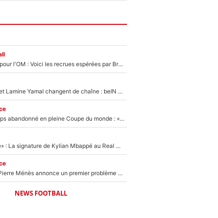
ll
Plus de 100M€ pour l'OM : Voici les recrues espérées par Bruno Genesio et Grégory Lorenzi après l’opération dégraissage
Kylian Mbappé et Lamine Yamal changent de chaîne : beIN SPORTS ne digère pas cette décision historique et prédit un fiasco pour la Liga
ce
Didier Deschamps abandonné en pleine Coupe du monde : «La FFF était déjà passée à Zinedine Zidane»
«C'est une fierté» : La signature de Kylian Mbappé au Real Madrid continue de régaler l'Espagne
ce
Michael Olise : Pierre Ménès annonce un premier problème pour Zinedine Zidane en équipe de France
NEWS FOOTBALL