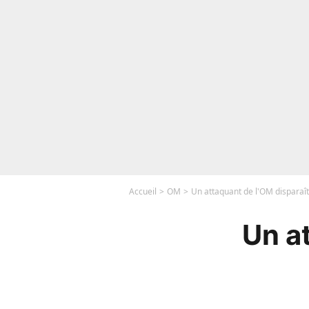
Accueil
OM
Un attaquant de l'OM disparaît, 
Un at