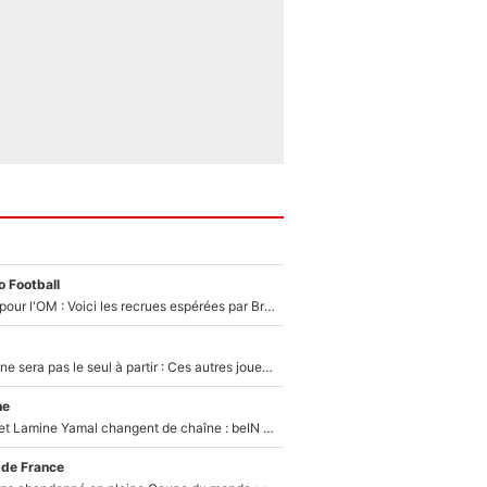
 Football
Plus de 100M€ pour l'OM : Voici les recrues espérées par Bruno Genesio et Grégory Lorenzi après l’opération dégraissage
Thomas Ramos ne sera pas le seul à partir : Ces autres joueurs du XV de France pourraient aussi quitter le Stade Toulousain, un club de Top 14 est déjà sur les rangs
ne
Kylian Mbappé et Lamine Yamal changent de chaîne : beIN SPORTS ne digère pas cette décision historique et prédit un fiasco pour la Liga
 de France