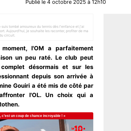
Publié le 4 octobre 2025 à 12h10
je suis tombé amoureux du tennis dès l'enfance et j'ai
ort. Aujourd'hui, je souhaite les raconter, profiter de ma
u circuit.
moment, l'OM a parfaitement
ison un peu raté. Le club peut
 complet désormais et sur les
essionnant depuis son arrivée à
Amine Gouiri a été mis de côté par
ffronter l'OL. Un choix qui a
Rothen.