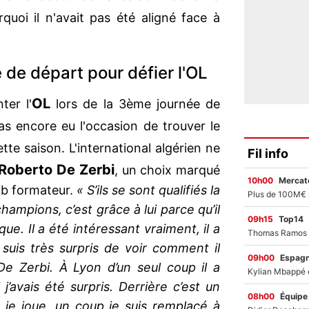
uoi il n'avait pas été aligné face à
 de départ pour défier l'OL
OL
ter l'
lors de la 3ème journée de
s encore eu l'occasion de trouver le
tte saison. L'international algérien ne
Fil info
Roberto De Zerbi
, un choix marqué
10h00
Mercato
ub formateur.
« S’ils se sont qualifiés la
ampions, c’est grâce à lui parce qu’il
09h15
Top14
que. Il a été intéressant vraiment, il a
suis très surpris de voir comment il
09h00
Espag
 De Zerbi. À Lyon d’un seul coup il a
j’avais été surpris. Derrière c’est un
08h00
Équipe
 je joue, un coup je suis remplacé à