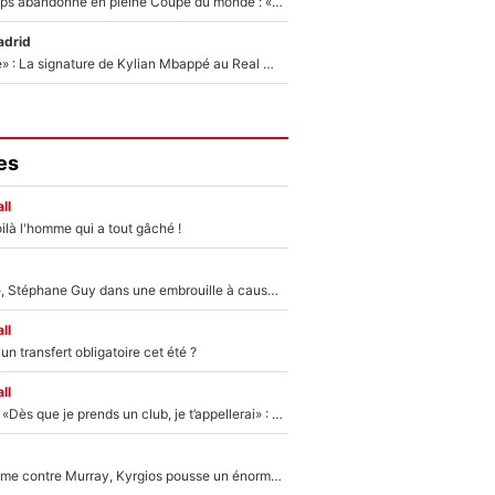
Didier Deschamps abandonné en pleine Coupe du monde : «La FFF était déjà passée à Zinedine Zidane»
adrid
«C'est une fierté» : La signature de Kylian Mbappé au Real Madrid continue de régaler l'Espagne
es
ll
ilà l'homme qui a tout gâché !
«Détester à vie», Stéphane Guy dans une embrouille à cause du PSG !
ll
n transfert obligatoire cet été ?
ll
Mercato - OM - «Dès que je prends un club, je t’appellerai» : La promesse de Marcelino au moment de claquer la porte
Victime de racisme contre Murray, Kyrgios pousse un énorme coup de gueule !