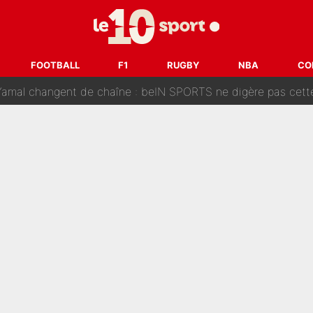
oici les recrues espérées par Bruno Genesio et Grégory Loren
tir : Ces autres joueurs du XV de France pourraient aussi quitter le Stade Toulous
FOOTBALL
F1
RUGBY
NBA
CO
changent de chaîne : beIN SPORTS ne digère pas cette décision histor
é en pleine Coupe du monde : «La FFF était déjà passée à
gnature de Kylian Mbappé au Real Madrid continue de régaler 