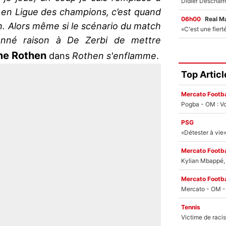
e en Ligue des champions, c’est quand
06h00
Real M
. Alors même si le scénario du match
donné raison à De Zerbi de mettre
me Rothen
dans
Rothen s'enflamme
.
Top Articl
Mercato Footba
Pogba - OM : Vo
PSG
Mercato Footba
Kylian Mbappé, u
Mercato Footba
Tennis