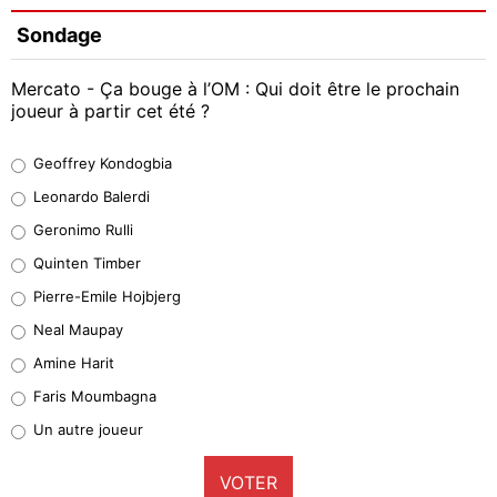
Sondage
Mercato - Ça bouge à l’OM : Qui doit être le prochain
joueur à partir cet été ?
Geoffrey Kondogbia
Geoffrey Kondogbia
38%
Leonardo Balerdi
Leonardo Balerdi
Geronimo Rulli
32%
Quinten Timber
Geronimo Rulli
Pierre-Emile Hojbjerg
5%
Neal Maupay
Quinten Timber
Amine Harit
1%
Faris Moumbagna
Pierre-Emile Hojbjerg
Un autre joueur
9%
VOTER
Neal Maupay