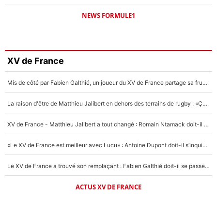
NEWS FORMULE1
XV de France
Mis de côté par Fabien Galthié, un joueur du XV de France partage sa frustration : «ils ne me l’ont pas dit tout de suite»
La raison d'être de Matthieu Jalibert en dehors des terrains de rugby : «Ça m'atteint autant que si tu touches à un membre de ma famille»
XV de France - Matthieu Jalibert a tout changé : Romain Ntamack doit-il s’inquiéter pour sa place à un an de la Coupe du monde ?
«Le XV de France est meilleur avec Lucu» : Antoine Dupont doit-il s’inquiéter pour sa place ?
Le XV de France a trouvé son remplaçant : Fabien Galthié doit-il se passer d'Antoine Dupont ?
ACTUS XV DE FRANCE