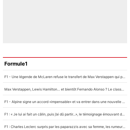
Formule1
F1 - Une légende de McLaren refuse le transfert de Max Verstappen qui pourrait «faire des vagues» et plomber l'ambiance dans l'équipe
Max Verstappen, Lewis Hamilton… et bientôt Fernando Alonso ? Le classement des pilotes les mieux payés en Formule 1 risque de changer !
F1 - Alpine signe un accord «impensable» et va entrer dans une nouvelle dimension : Grande nouvelle pour Pierre Gasly !
F1 : « Je lui ai fait un câlin, puis j’ai dû partir...», le témoignage émouvant de Max Verstappen sur sa fille
F1 : Charles Leclerc surpris par les paparazzis avec sa femme, les rumeurs étaient vraies !