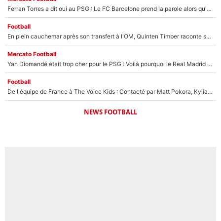
Ferran Torres a dit oui au PSG : Le FC Barcelone prend la parole alors qu'un transfert de l'attaquant espagnol prend forme
Football
En plein cauchemar après son transfert à l'OM, Quinten Timber raconte ses doutes après sa signature à Marseille
Mercato Football
Yan Diomandé était trop cher pour le PSG : Voilà pourquoi le Real Madrid a accepté de payer la somme record de 140M€ pour boucler son transfert !
Football
De l'équipe de France à The Voice Kids : Contacté par Matt Pokora, Kylian Mbappé a accepté de jouer un rôle inédit sur TF1 !
NEWS FOOTBALL