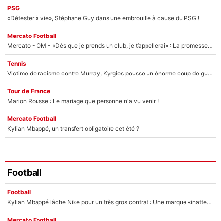
PSG
«Détester à vie», Stéphane Guy dans une embrouille à cause du PSG !
Mercato Football
Mercato - OM - «Dès que je prends un club, je t’appellerai» : La promesse de Marcelino au moment de claquer la porte
Tennis
Victime de racisme contre Murray, Kyrgios pousse un énorme coup de gueule !
Tour de France
Marion Rousse : Le mariage que personne n'a vu venir !
Mercato Football
Kylian Mbappé, un transfert obligatoire cet été ?
Football
Football
Kylian Mbappé lâche Nike pour un très gros contrat : Une marque «inattendue» va frapper très fort
Mercato Football