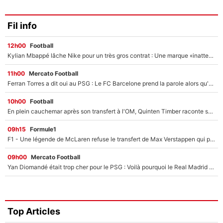
Fil info
12h00
Football
Kylian Mbappé lâche Nike pour un très gros contrat : Une marque «inattendue» va frapper très fort
11h00
Mercato Football
Ferran Torres a dit oui au PSG : Le FC Barcelone prend la parole alors qu'un transfert de l'attaquant espagnol prend forme
10h00
Football
En plein cauchemar après son transfert à l'OM, Quinten Timber raconte ses doutes après sa signature à Marseille
09h15
Formule1
F1 - Une légende de McLaren refuse le transfert de Max Verstappen qui pourrait «faire des vagues» et plomber l'ambiance dans l'équipe
09h00
Mercato Football
Yan Diomandé était trop cher pour le PSG : Voilà pourquoi le Real Madrid a accepté de payer la somme record de 140M€ pour boucler son transfert !
Top Articles