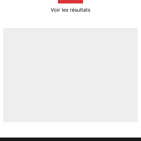
4%
Voir les résultats
Amine Harit
3%
Faris Moumbagna
4%
Un autre joueur
5%
1676 personnes ont participé aux votes.