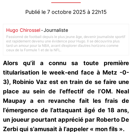
Publié le 7 octobre 2025 à 22h15
Hugo Chirossel
-
Journaliste
Passionné de football depuis le plus jeune âge, devenir journaliste sportif
est rapidement devenu une évidence pour Hugo. Il se découvrira plus
tard un amour pour la NBA, avant d’explorer d’autres horizons comme
ceux de la Formule 1 et de la NFL.
Alors qu’il a connu sa toute première
titularisation le week-end face à Metz -0-
3), Robinio Vaz est en train de se faire une
place au sein de l’effectif de l’OM. Neal
Maupay a en revanche fait les frais de
l’émergence de l’attaquant âgé de 18 ans,
un joueur pourtant apprécié par Roberto De
Zerbi qui s’amusait à l’appeler « mon fils ».