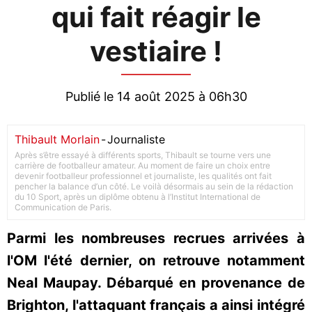
qui fait réagir le
vestiaire !
Publié le 14 août 2025 à 06h30
Thibault Morlain
-
Journaliste
Après s’être essayé à différents sports, Thibault se tourne vers une
carrière de footballeur amateur. Au moment de faire un choix entre
devenir footballeur professionnel et journaliste, les qualités ont fait
pencher la balance d’un côté. Le voilà désormais au sein de la rédaction
du 10 Sport, après un diplôme obtenu à l’Institut International de
Communication de Paris.
Parmi les nombreuses recrues arrivées à
l'OM l'été dernier, on retrouve notamment
Neal Maupay. Débarqué en provenance de
Brighton, l'attaquant français a ainsi intégré