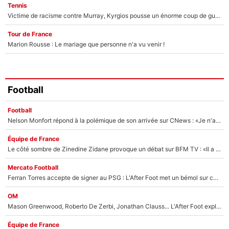
Tennis
Victime de racisme contre Murray, Kyrgios pousse un énorme coup de gueule !
Tour de France
Marion Rousse : Le mariage que personne n'a vu venir !
Football
Football
Nelson Monfort répond à la polémique de son arrivée sur CNews : «Je n'ai pas le sentiment d'être sur une chaîne d'extrême droite»
Équipe de France
Le côté sombre de Zinedine Zidane provoque un débat sur BFM TV : «Il a pris 14 cartons rouges»
Mercato Football
Ferran Torres accepte de signer au PSG : L'After Foot met un bémol sur ce transfert, le champion du monde va couter trop cher ?
OM
Mason Greenwood, Roberto De Zerbi, Jonathan Clauss... L'After Foot explique pourquoi Medhi Benatia a craqué à l'OM !
Équipe de France