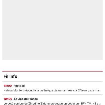
Fil info
11h00
Football
Nelson Monfort répond à la polémique de son arrivée sur CNews : «Je n'ai pas le sentiment d'être sur une chaîne d'extrême droite»
10h00
Équipe de France
Le côté sombre de Zinedine Zidane provoque un débat sur BFM TV : «Il a pris 14 cartons rouges»