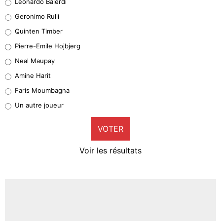
Leonardo Balerdi
Leonardo Balerdi
Geronimo Rulli
32%
Quinten Timber
Geronimo Rulli
Pierre-Emile Hojbjerg
5%
Neal Maupay
Quinten Timber
Amine Harit
1%
Faris Moumbagna
Pierre-Emile Hojbjerg
Un autre joueur
9%
VOTER
Neal Maupay
4%
Voir les résultats
Amine Harit
3%
Faris Moumbagna
4%
Un autre joueur