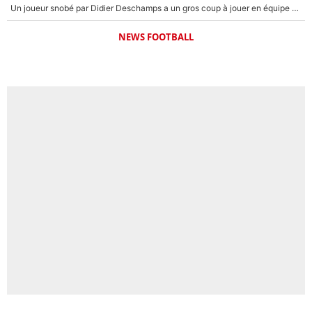
Un joueur snobé par Didier Deschamps a un gros coup à jouer en équipe de France : Zinedine Zidane a trouvé son numéro 9 ?
NEWS FOOTBALL