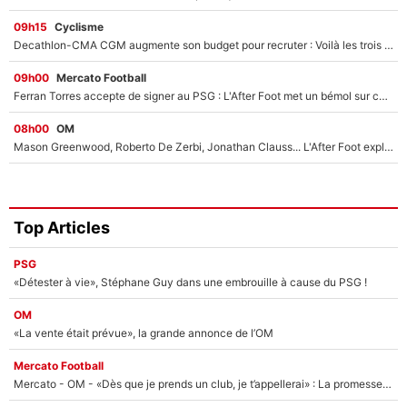
09h15
Cyclisme
Decathlon-CMA CGM augmente son budget pour recruter : Voilà les trois premiers coureurs qui font rejoindre Paul Seixas en 2027 !
09h00
Mercato Football
Ferran Torres accepte de signer au PSG : L'After Foot met un bémol sur ce transfert, le champion du monde va couter trop cher ?
08h00
OM
Mason Greenwood, Roberto De Zerbi, Jonathan Clauss... L'After Foot explique pourquoi Medhi Benatia a craqué à l'OM !
Top Articles
PSG
«Détester à vie», Stéphane Guy dans une embrouille à cause du PSG !
OM
«La vente était prévue», la grande annonce de l’OM
Mercato Football
Mercato - OM - «Dès que je prends un club, je t’appellerai» : La promesse de Marcelino au moment de claquer la porte