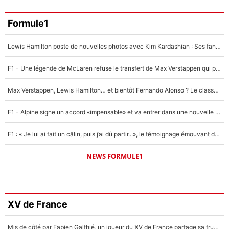
Formule1
Lewis Hamilton poste de nouvelles photos avec Kim Kardashian : Ses fans le voient déjà redevenir champion du monde de F1 grâce à elle !
F1 - Une légende de McLaren refuse le transfert de Max Verstappen qui pourrait «faire des vagues» et plomber l'ambiance dans l'équipe
Max Verstappen, Lewis Hamilton… et bientôt Fernando Alonso ? Le classement des pilotes les mieux payés en Formule 1 risque de changer !
F1 - Alpine signe un accord «impensable» et va entrer dans une nouvelle dimension : Grande nouvelle pour Pierre Gasly !
F1 : « Je lui ai fait un câlin, puis j’ai dû partir...», le témoignage émouvant de Max Verstappen sur sa fille
NEWS FORMULE1
XV de France
Mis de côté par Fabien Galthié, un joueur du XV de France partage sa frustration : «ils ne me l’ont pas dit tout de suite»