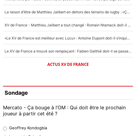
La raison d'être de Matthieu Jalibert en dehors des terrains de rugby : «Ça m'atteint autant que si tu touches à un membre de ma famille»
XV de France - Matthieu Jalibert a tout changé : Romain Ntamack doit-il s’inquiéter pour sa place à un an de la Coupe du monde ?
«Le XV de France est meilleur avec Lucu» : Antoine Dupont doit-il s’inquiéter pour sa place ?
Le XV de France a trouvé son remplaçant : Fabien Galthié doit-il se passer d'Antoine Dupont ?
ACTUS XV DE FRANCE
Sondage
Mercato - Ça bouge à l’OM : Qui doit être le prochain
joueur à partir cet été ?
Geoffrey Kondogbia
Geoffrey Kondogbia
37%