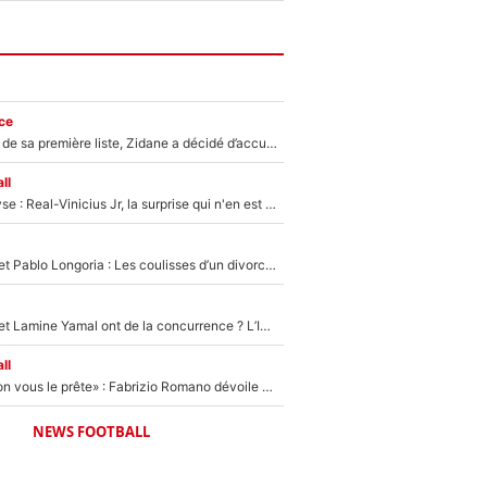
ce
Avant l’annonce de sa première liste, Zidane a décidé d’accueillir une nouvelle tête en équipe de France
ll
Mercato - Analyse : Real-Vinicius Jr, la surprise qui n'en est pas une...
Frank McCourt et Pablo Longoria : Les coulisses d’un divorce coûteux qui ruine l’OM à petit feu…
Kylian Mbappé et Lamine Yamal ont de la concurrence ? L’IA annonce les 5 joueurs qui vont dominer le football dans les années à venir !
ll
«On l’achète et on vous le prête» : Fabrizio Romano dévoile déjà la stratégie du PSG avec le transfert de Zion Suzuki !
NEWS FOOTBALL