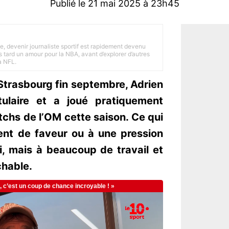
Publié le 21 mai 2025 à 23h45
e, devenir journaliste sportif est rapidement devenu
 tard un amour pour la NBA, avant d’explorer d’autres
a NFL.
Strasbourg fin septembre, Adrien
tulaire et a joué pratiquement
atchs de l’OM cette saison. Ce qui
ent de faveur ou à une pression
, mais à beaucoup de travail et
chable.