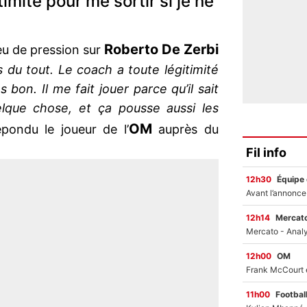
imité pour me sortir si je ne
Roberto De Zerbi
eu de pression sur
 du tout. Le coach a toute légitimité
s bon. Il me fait jouer parce qu’il sait
elque chose, et ça pousse aussi les
OM
pondu le joueur de l’
auprès du
Fil info
12h30
Équipe
12h14
Mercato
12h00
OM
11h00
Footbal