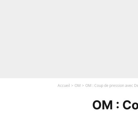
Accueil
OM
OM : Coup de pression avec De
OM : Co