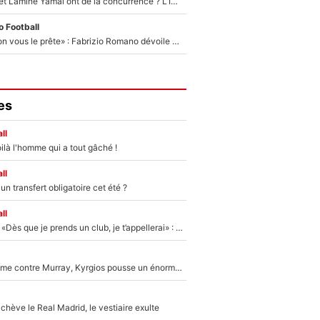
Kylian Mbappé et Lamine Yamal ont de la concurrence ? L’IA annonce les 5 joueurs qui vont dominer le football dans les années à venir !
 Football
«On l’achète et on vous le prête» : Fabrizio Romano dévoile déjà la stratégie du PSG avec le transfert de Zion Suzuki !
es
ll
ilà l'homme qui a tout gâché !
ll
n transfert obligatoire cet été ?
ll
Mercato - OM - «Dès que je prends un club, je t’appellerai» : La promesse de Marcelino au moment de claquer la porte
Victime de racisme contre Murray, Kyrgios pousse un énorme coup de gueule !
hève le Real Madrid, le vestiaire exulte