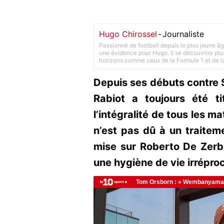
Hugo Chirossel
-
Journaliste
Passionné de football depuis le plus jeune âg
une évidence pour Hugo. Il se découvrira plus
horizons comme ceux de la Formule 1 et de l
Depuis ses débuts contre 
Rabiot a toujours été ti
l’intégralité de tous les m
n’est pas dû à un traitem
mise sur Roberto De Zerbi
une hygiène de vie irrépro