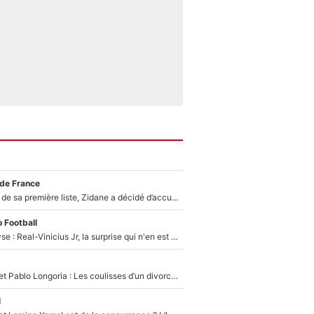
 de France
Avant l’annonce de sa première liste, Zidane a décidé d’accueillir une nouvelle tête en équipe de France
 Football
Mercato - Analyse : Real-Vinicius Jr, la surprise qui n'en est pas une...
Frank McCourt et Pablo Longoria : Les coulisses d’un divorce coûteux qui ruine l’OM à petit feu…
l