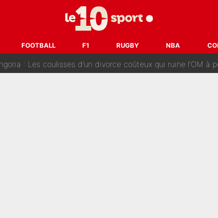
ère liste, Zidane a décidé d’accueillir une nouvelle tête en 
cius Jr, la surprise qui n'en est pas une...
FOOTBALL
F1
RUGBY
NBA
CO
oria : Les coulisses d’un divorce coûteux qui ruine l’OM à p
nt de la concurrence ? L’IA annonce les 5 joueurs qui vont dominer 
prête» : Fabrizio Romano dévoile déjà la stratégie du PSG avec