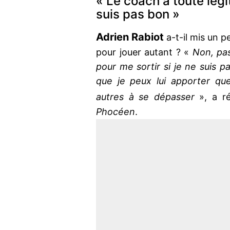
« Le coach a toute légit
suis pas bon »
Adrien Rabiot
a-t-il mis un p
pour jouer autant ? «
Non, pas
pour me sortir si je ne suis pa
que je peux lui apporter qu
autres à se dépasser
», a ré
Phocéen
.