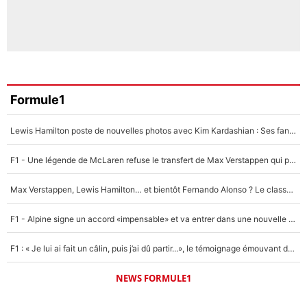
Formule1
Lewis Hamilton poste de nouvelles photos avec Kim Kardashian : Ses fans le voient déjà redevenir champion du monde de F1 grâce à elle !
F1 - Une légende de McLaren refuse le transfert de Max Verstappen qui pourrait «faire des vagues» et plomber l'ambiance dans l'équipe
Max Verstappen, Lewis Hamilton… et bientôt Fernando Alonso ? Le classement des pilotes les mieux payés en Formule 1 risque de changer !
F1 - Alpine signe un accord «impensable» et va entrer dans une nouvelle dimension : Grande nouvelle pour Pierre Gasly !
F1 : « Je lui ai fait un câlin, puis j’ai dû partir...», le témoignage émouvant de Max Verstappen sur sa fille
NEWS FORMULE1