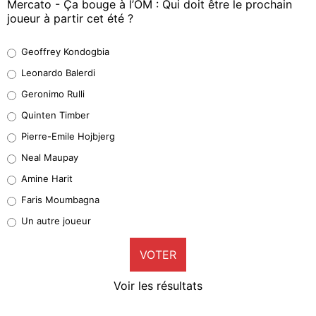
Mercato - Ça bouge à l’OM : Qui doit être le prochain
joueur à partir cet été ?
Geoffrey Kondogbia
Geoffrey Kondogbia
38%
Leonardo Balerdi
Leonardo Balerdi
Geronimo Rulli
32%
Quinten Timber
Geronimo Rulli
Pierre-Emile Hojbjerg
5%
Neal Maupay
Quinten Timber
Amine Harit
1%
Faris Moumbagna
Pierre-Emile Hojbjerg
Un autre joueur
9%
VOTER
Neal Maupay
4%
Voir les résultats
Amine Harit
3%