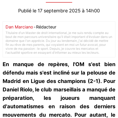
Publié le 17 septembre 2025 à 14h00
Dan Marciano
-
Rédacteur
Titulaire d'un Master de droit international, je me suis rendu compte au
bout de mon parcours universitaire qu'il était important d'évoluer dans un
domaine que l'on apprécie. Du jour au lendemain, j'ai décidé de mettre
fin au rêve de mes parents, qui voyaient en moi un futur avocat, pour
vivre de ma passion : le sport. Depuis, je couvre les mercatos et
l'actualité sportive en essayant d'informer au mieux les lecteurs.
En manque de repères, l'OM s'est bien
défendu mais s'est incliné sur la pelouse de
Madrid en Ligue des champions (2-1). Pour
Daniel Riolo, le club marseillais a manqué de
préparation, les joueurs manquant
d'automatismes en raison des derniers
mouvements du mercato. Pour autant, le