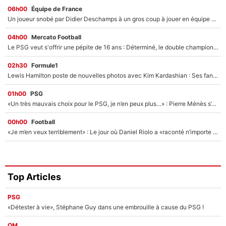
06h00
Équipe de France
Un joueur snobé par Didier Deschamps à un gros coup à jouer en équipe de France : Zinedine Zidane a trouvé son numéro 9 ?
04h00
Mercato Football
Le PSG veut s'offrir une pépite de 16 ans : Déterminé, le double champion d'Europe en titre est prêt à lâcher 40M€ pour celui que l'on compare déjà à Vinicius Jr !
02h30
Formule1
Lewis Hamilton poste de nouvelles photos avec Kim Kardashian : Ses fans le voient déjà redevenir champion du monde de F1 grâce à elle !
01h00
PSG
«Un très mauvais choix pour le PSG, je n’en peux plus…» : Pierre Ménès s’est complètement trompé avec Luis Enrique et ces déclarations le prouvent !
00h00
Football
«Je m’en veux terriblement» : Le jour où Daniel Riolo a «raconté n’importe quoi» dans l'After Foot !
Top Articles
PSG
«Détester à vie», Stéphane Guy dans une embrouille à cause du PSG !
OM