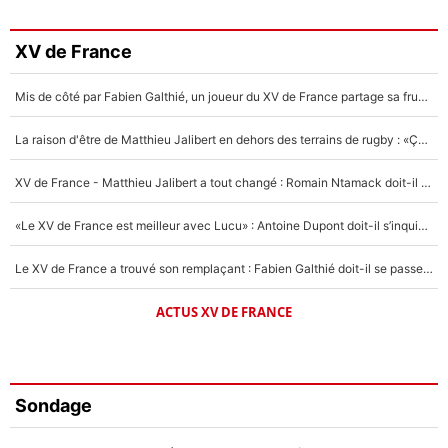
XV de France
Mis de côté par Fabien Galthié, un joueur du XV de France partage sa frustration : «ils ne me l’ont pas dit tout de suite»
La raison d'être de Matthieu Jalibert en dehors des terrains de rugby : «Ça m'atteint autant que si tu touches à un membre de ma famille»
XV de France - Matthieu Jalibert a tout changé : Romain Ntamack doit-il s’inquiéter pour sa place à un an de la Coupe du monde ?
«Le XV de France est meilleur avec Lucu» : Antoine Dupont doit-il s’inquiéter pour sa place ?
Le XV de France a trouvé son remplaçant : Fabien Galthié doit-il se passer d'Antoine Dupont ?
ACTUS XV DE FRANCE
Sondage