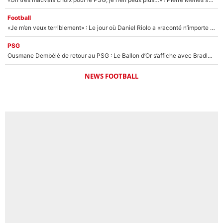
Football
«Je m’en veux terriblement» : Le jour où Daniel Riolo a «raconté n’importe quoi» dans l'After Foot !
PSG
Ousmane Dembélé de retour au PSG : Le Ballon d’Or s’affiche avec Bradley Barcola en plein cœur du feuilleton sur son départ !
NEWS FOOTBALL