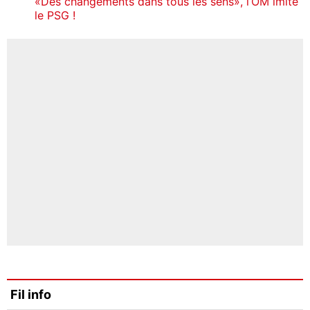
«Des changements dans tous les sens», l’OM imite
le PSG !
Fil info