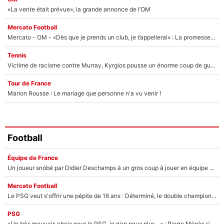
«La vente était prévue», la grande annonce de l’OM
Mercato Football
Mercato - OM - «Dès que je prends un club, je t’appellerai» : La promesse de Marcelino au moment de claquer la porte
Tennis
Victime de racisme contre Murray, Kyrgios pousse un énorme coup de gueule !
Tour de France
Marion Rousse : Le mariage que personne n'a vu venir !
Football
Équipe de France
Un joueur snobé par Didier Deschamps à un gros coup à jouer en équipe de France : Zinedine Zidane a trouvé son numéro 9 ?
Mercato Football
Le PSG veut s'offrir une pépite de 16 ans : Déterminé, le double champion d'Europe en titre est prêt à lâcher 40M€ pour celui que l'on compare déjà à Vinicius Jr !
PSG
«Un très mauvais choix pour le PSG, je n’en peux plus…» : Pierre Ménès s’est complètement trompé avec Luis Enrique et ces déclarations le prouvent !