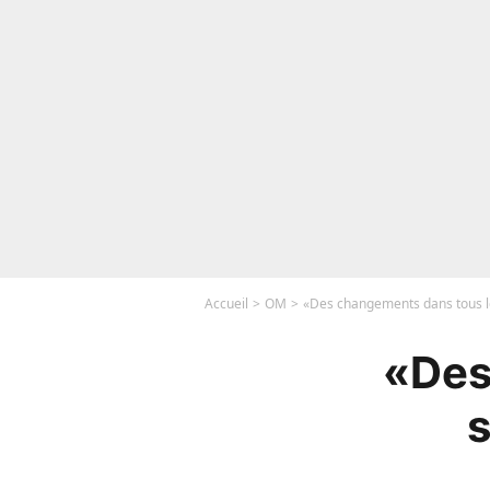
Accueil
OM
«Des changements dans tous le
«Des
s