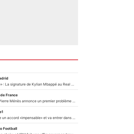
adrid
«C'est une fierté» : La signature de Kylian Mbappé au Real Madrid continue de régaler l'Espagne
 de France
Michael Olise : Pierre Ménès annonce un premier problème pour Zinedine Zidane en équipe de France
e1
F1 - Alpine signe un accord «impensable» et va entrer dans une nouvelle dimension : Grande nouvelle pour Pierre Gasly !
o Football