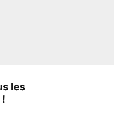
s les
 !