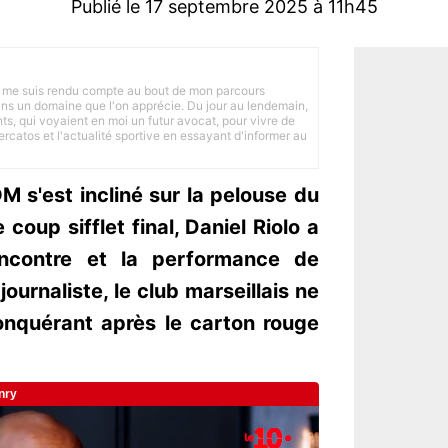
Publié le 17 septembre 2025 à 11h45
 je me suis rendu compte au bout de mon parcours
 dans un domaine que l'on apprécie. Du jour au lendemain,
nts, qui voyaient en moi un futur avocat, pour vivre de
ercatos et l'actualité sportive en essayant d'informer au
OM s'est incliné sur la pelouse du
 coup sifflet final, Daniel Riolo a
encontre et la performance de
journaliste, le club marseillais ne
onquérant après le carton rouge