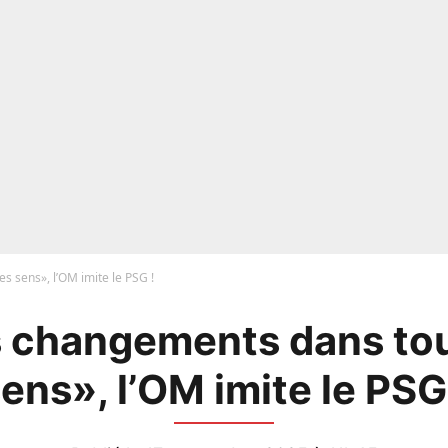
s sens», l’OM imite le PSG !
 changements dans tou
ens», l’OM imite le PSG