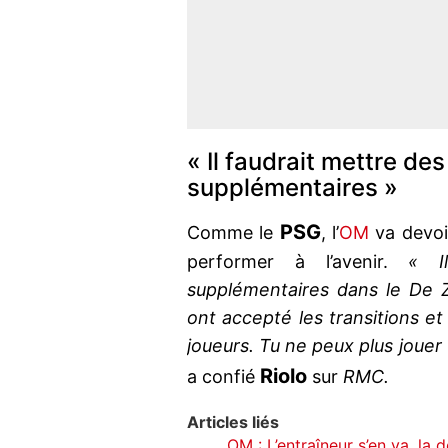
« Il faudrait mettre de
supplémentaires »
PSG
Comme le
, l’
OM
va devoi
performer à l’avenir.
« I
supplémentaires dans le De Z
ont accepté les transitions et
joueurs. Tu ne peux plus jouer
Riolo
a confié
sur
RMC.
Articles liés
OM : L’entraîneur s’en va, la 