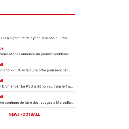
«C'est une fierté» : La signature de Kylian Mbappé au Real Madrid continue de régaler l'Espagne
ce
Michael Olise : Pierre Ménès annonce un premier problème pour Zinedine Zidane en équipe de France
ll
«C’est un très bon choix» : L'OM fait une offre pour recruter un ancien joueur du PSG... et c'est validé dans l'After Foot !
ll
140M€ pour Yan Diomandé : Le PSG a dit non au transfert qui bat tous les records sur le mercato
ll
La crise financière continue de faire des ravages à Marseille : L’OM a placé 12 joueurs sur le marché des transferts… et ça pourrait lui rapporter près de 100M€ !
NEWS FOOTBALL