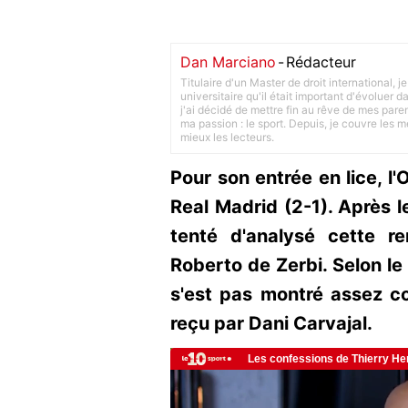
Dan Marciano
-
Rédacteur
Titulaire d'un Master de droit international,
universitaire qu'il était important d'évoluer
j'ai décidé de mettre fin au rêve de mes pare
ma passion : le sport. Depuis, je couvre les m
mieux les lecteurs.
Pour son entrée en lice, l'
Real Madrid (2-1). Après le
tenté d'analysé cette r
Roberto de Zerbi. Selon le 
s'est pas montré assez c
reçu par Dani Carvajal.