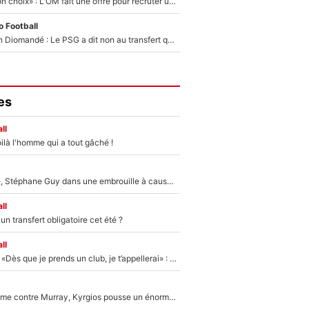
«C’est un très bon choix» : L'OM fait une offre pour recruter un ancien joueur du PSG... et c'est validé dans l'After Foot !
 Football
140M€ pour Yan Diomandé : Le PSG a dit non au transfert qui bat tous les records sur le mercato
es
ll
ilà l'homme qui a tout gâché !
«Détester à vie», Stéphane Guy dans une embrouille à cause du PSG !
ll
n transfert obligatoire cet été ?
ll
Mercato - OM - «Dès que je prends un club, je t’appellerai» : La promesse de Marcelino au moment de claquer la porte
Victime de racisme contre Murray, Kyrgios pousse un énorme coup de gueule !