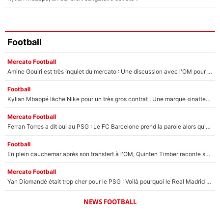
Football
Mercato Football
Amine Gouiri est très inquiet du mercato : Une discussion avec l'OM pour acter son transfert !
Football
Kylian Mbappé lâche Nike pour un très gros contrat : Une marque «inattendue» va frapper très fort
Mercato Football
Ferran Torres a dit oui au PSG : Le FC Barcelone prend la parole alors qu'un transfert de l'attaquant espagnol prend forme
Football
En plein cauchemar après son transfert à l'OM, Quinten Timber raconte ses doutes après sa signature à Marseille
Mercato Football
Yan Diomandé était trop cher pour le PSG : Voilà pourquoi le Real Madrid a accepté de payer la somme record de 140M€ pour boucler son transfert !
NEWS FOOTBALL