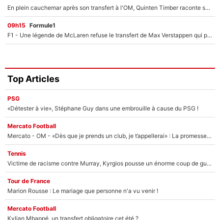
En plein cauchemar après son transfert à l'OM, Quinten Timber raconte ses doutes après sa signature à Marseille
09h15
Formule1
F1 - Une légende de McLaren refuse le transfert de Max Verstappen qui pourrait «faire des vagues» et plomber l'ambiance dans l'équipe
Top Articles
PSG
«Détester à vie», Stéphane Guy dans une embrouille à cause du PSG !
Mercato Football
Mercato - OM - «Dès que je prends un club, je t’appellerai» : La promesse de Marcelino au moment de claquer la porte
Tennis
Victime de racisme contre Murray, Kyrgios pousse un énorme coup de gueule !
Tour de France
Marion Rousse : Le mariage que personne n'a vu venir !
Mercato Football
Kylian Mbappé, un transfert obligatoire cet été ?