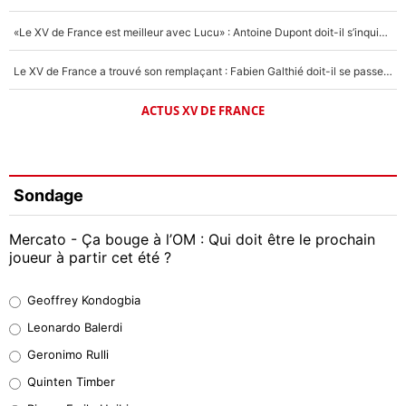
«Le XV de France est meilleur avec Lucu» : Antoine Dupont doit-il s’inquiéter pour sa place ?
Le XV de France a trouvé son remplaçant : Fabien Galthié doit-il se passer d'Antoine Dupont ?
ACTUS XV DE FRANCE
Sondage
Mercato - Ça bouge à l’OM : Qui doit être le prochain
joueur à partir cet été ?
Geoffrey Kondogbia
Geoffrey Kondogbia
38%
Leonardo Balerdi
Leonardo Balerdi
Geronimo Rulli
32%
Quinten Timber
Geronimo Rulli