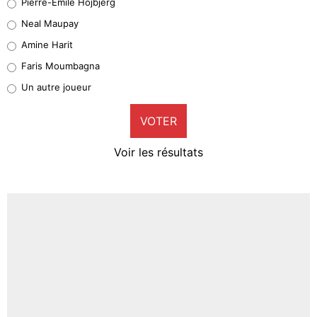
Pierre-Emile Hojbjerg
5%
Neal Maupay
Quinten Timber
Amine Harit
1%
Faris Moumbagna
Pierre-Emile Hojbjerg
Un autre joueur
9%
VOTER
Neal Maupay
4%
Voir les résultats
Amine Harit
3%
Faris Moumbagna
4%
Un autre joueur
5%
1676 personnes ont participé aux votes.