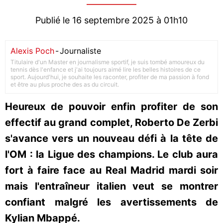
Publié le 16 septembre 2025 à 01h10
Alexis Poch
-
Journaliste
Titulaire d'un Master en journalisme sportif, je suis tombé amoureux du
tennis dès l'enfance et j'ai toujours aimé lire les belles histoires de ce
sport. Aujourd'hui, je souhaite les raconter, profiter de ma passion à fond
et être au plus proche des as du circuit.
Heureux de pouvoir enfin profiter de son
effectif au grand complet, Roberto De Zerbi
s'avance vers un nouveau défi à la tête de
l'OM : la Ligue des champions. Le club aura
fort à faire face au Real Madrid mardi soir
mais l'entraîneur italien veut se montrer
confiant malgré les avertissements de
Kylian Mbappé.