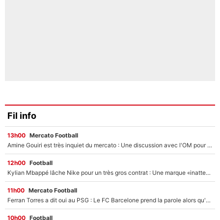
Fil info
13h00
Mercato Football
Amine Gouiri est très inquiet du mercato : Une discussion avec l'OM pour acter son transfert !
12h00
Football
Kylian Mbappé lâche Nike pour un très gros contrat : Une marque «inattendue» va frapper très fort
11h00
Mercato Football
Ferran Torres a dit oui au PSG : Le FC Barcelone prend la parole alors qu'un transfert de l'attaquant espagnol prend forme
10h00
Football