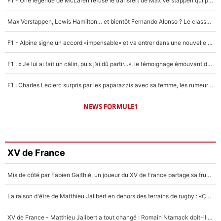
F1 - Une légende de McLaren refuse le transfert de Max Verstappen qui pourrait «faire des vagues» et plomber l'ambiance dans l'équipe
Max Verstappen, Lewis Hamilton… et bientôt Fernando Alonso ? Le classement des pilotes les mieux payés en Formule 1 risque de changer !
F1 - Alpine signe un accord «impensable» et va entrer dans une nouvelle dimension : Grande nouvelle pour Pierre Gasly !
F1 : « Je lui ai fait un câlin, puis j’ai dû partir...», le témoignage émouvant de Max Verstappen sur sa fille
F1 : Charles Leclerc surpris par les paparazzis avec sa femme, les rumeurs étaient vraies !
NEWS FORMULE1
XV de France
Mis de côté par Fabien Galthié, un joueur du XV de France partage sa frustration : «ils ne me l’ont pas dit tout de suite»
La raison d'être de Matthieu Jalibert en dehors des terrains de rugby : «Ça m'atteint autant que si tu touches à un membre de ma famille»
XV de France - Matthieu Jalibert a tout changé : Romain Ntamack doit-il s’inquiéter pour sa place à un an de la Coupe du monde ?