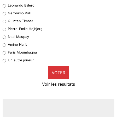
38%
Leonardo Balerdi
Leonardo Balerdi
Geronimo Rulli
32%
Quinten Timber
Geronimo Rulli
Pierre-Emile Hojbjerg
5%
Neal Maupay
Quinten Timber
Amine Harit
1%
Faris Moumbagna
Pierre-Emile Hojbjerg
Un autre joueur
9%
VOTER
Neal Maupay
4%
Voir les résultats
Amine Harit
3%
Faris Moumbagna
4%