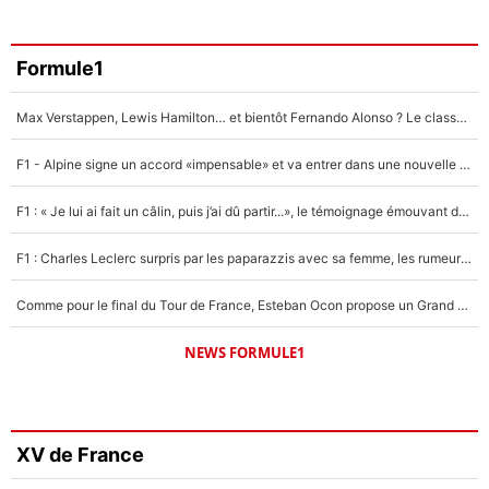
Formule1
Max Verstappen, Lewis Hamilton… et bientôt Fernando Alonso ? Le classement des pilotes les mieux payés en Formule 1 risque de changer !
F1 - Alpine signe un accord «impensable» et va entrer dans une nouvelle dimension : Grande nouvelle pour Pierre Gasly !
F1 : « Je lui ai fait un câlin, puis j’ai dû partir...», le témoignage émouvant de Max Verstappen sur sa fille
F1 : Charles Leclerc surpris par les paparazzis avec sa femme, les rumeurs étaient vraies !
Comme pour le final du Tour de France, Esteban Ocon propose un Grand Prix de Formule 1 à Paris : «Autour de l’Arc de Triomphe, ce serait génial» !
NEWS FORMULE1
XV de France