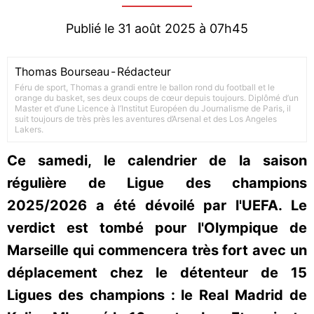
Publié le 31 août 2025 à 07h45
Thomas Bourseau
-
Rédacteur
Féru de sport, Thomas a grandi entre le ballon rond du football et le
orange du basket, ses deux coups de cœur depuis toujours. Diplômé d’un
Master et d’une Licence à l’Institut Européen du Journalisme de Paris, il
suit toujours de très près les aventures d’Arsenal et des Los Angeles
Lakers.
Ce samedi, le calendrier de la saison
régulière de Ligue des champions
2025/2026 a été dévoilé par l'UEFA. Le
verdict est tombé pour l'Olympique de
Marseille qui commencera très fort avec un
déplacement chez le détenteur de 15
Ligues des champions : le Real Madrid de