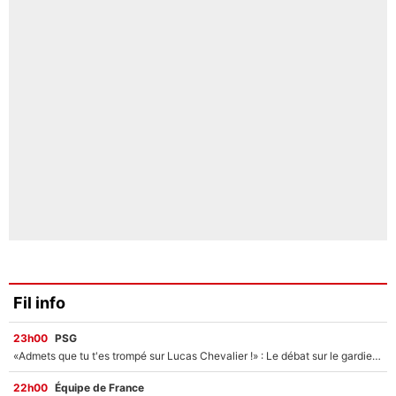
Fil info
23h00
PSG
«Admets que tu t'es trompé sur Lucas Chevalier !» : Le débat sur le gardien du PSG vire au clash à l'After Foot
22h00
Équipe de France