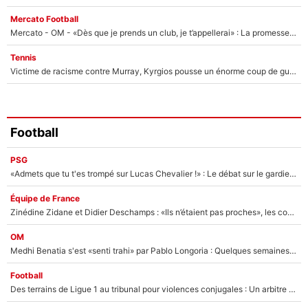
Mercato Football
Mercato - OM - «Dès que je prends un club, je t’appellerai» : La promesse de Marcelino au moment de claquer la porte
Tennis
Victime de racisme contre Murray, Kyrgios pousse un énorme coup de gueule !
Football
PSG
«Admets que tu t'es trompé sur Lucas Chevalier !» : Le débat sur le gardien du PSG vire au clash à l'After Foot
Équipe de France
Zinédine Zidane et Didier Deschamps : «Ils n’étaient pas proches», les confidences d’un membre de l’équipe de France 1998 sur leur relation spéciale
OM
Medhi Benatia s'est «senti trahi» par Pablo Longoria : Quelques semaines après son départ, l'ancien directeur de football de l'OM règle ses comptes
Football
Des terrains de Ligue 1 au tribunal pour violences conjugales : Un arbitre français encourt une peine de 18 mois de prison !