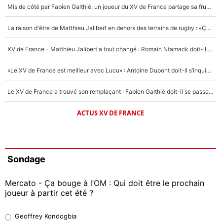
Mis de côté par Fabien Galthié, un joueur du XV de France partage sa frustration : «ils ne me l’ont pas dit tout de suite»
La raison d'être de Matthieu Jalibert en dehors des terrains de rugby : «Ça m'atteint autant que si tu touches à un membre de ma famille»
XV de France - Matthieu Jalibert a tout changé : Romain Ntamack doit-il s’inquiéter pour sa place à un an de la Coupe du monde ?
«Le XV de France est meilleur avec Lucu» : Antoine Dupont doit-il s’inquiéter pour sa place ?
Le XV de France a trouvé son remplaçant : Fabien Galthié doit-il se passer d'Antoine Dupont ?
ACTUS XV DE FRANCE
Sondage
Mercato - Ça bouge à l’OM : Qui doit être le prochain
joueur à partir cet été ?
Geoffrey Kondogbia
Geoffrey Kondogbia