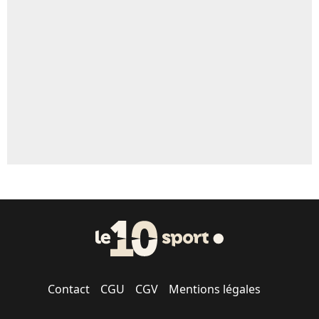
Un autre joueur
5%
1615 personnes ont participé aux votes.
Contact
CGU
CGV
Mentions légales