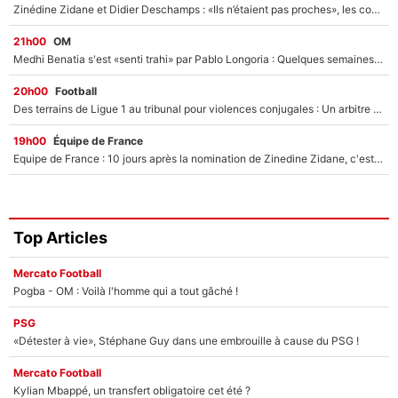
Zinédine Zidane et Didier Deschamps : «Ils n’étaient pas proches», les confidences d’un membre de l’équipe de France 1998 sur leur relation spéciale
21h00
OM
Medhi Benatia s'est «senti trahi» par Pablo Longoria : Quelques semaines après son départ, l'ancien directeur de football de l'OM règle ses comptes
20h00
Football
Des terrains de Ligue 1 au tribunal pour violences conjugales : Un arbitre français encourt une peine de 18 mois de prison !
19h00
Équipe de France
Equipe de France : 10 jours après la nomination de Zinedine Zidane, c'est au tour de son fils de prendre un nouveau départ !
Top Articles
Mercato Football
Pogba - OM : Voilà l'homme qui a tout gâché !
PSG
«Détester à vie», Stéphane Guy dans une embrouille à cause du PSG !
Mercato Football
Kylian Mbappé, un transfert obligatoire cet été ?