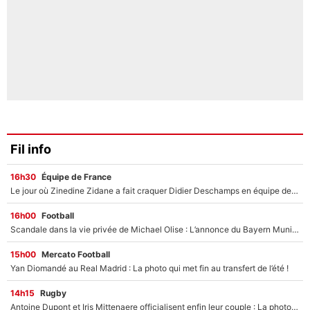
Fil info
16h30
Équipe de France
Le jour où Zinedine Zidane a fait craquer Didier Deschamps en équipe de France : «Je m’en suis voulu», l’ancien sélectionneur a regretté son geste !
16h00
Football
Scandale dans la vie privée de Michael Olise : L’annonce du Bayern Munich sur son enfant caché
15h00
Mercato Football
Yan Diomandé au Real Madrid : La photo qui met fin au transfert de l’été !
14h15
Rugby
Antoine Dupont et Iris Mittenaere officialisent enfin leur couple : La photo qui enflamme les réseaux sociaux