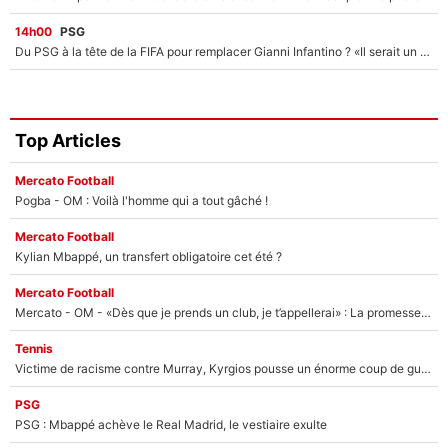
14h00
PSG
Du PSG à la tête de la FIFA pour remplacer Gianni Infantino ? «Il serait un mauvais président», le patron de la Liga s'attaque à Nasser Al-Khelaïfi !
Top Articles
Mercato Football
Pogba - OM : Voilà l'homme qui a tout gâché !
Mercato Football
Kylian Mbappé, un transfert obligatoire cet été ?
Mercato Football
Mercato - OM - «Dès que je prends un club, je t’appellerai» : La promesse de Marcelino au moment de claquer la porte
Tennis
Victime de racisme contre Murray, Kyrgios pousse un énorme coup de gueule !
PSG
PSG : Mbappé achève le Real Madrid, le vestiaire exulte