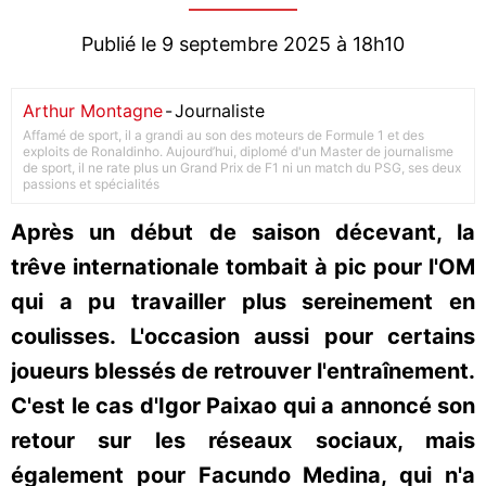
Publié le 9 septembre 2025 à 18h10
Arthur Montagne
-
Journaliste
Affamé de sport, il a grandi au son des moteurs de Formule 1 et des
exploits de Ronaldinho. Aujourd’hui, diplomé d'un Master de journalisme
de sport, il ne rate plus un Grand Prix de F1 ni un match du PSG, ses deux
passions et spécialités
Après un début de saison décevant, la
trêve internationale tombait à pic pour l'OM
qui a pu travailler plus sereinement en
coulisses. L'occasion aussi pour certains
joueurs blessés de retrouver l'entraînement.
C'est le cas d'Igor Paixao qui a annoncé son
retour sur les réseaux sociaux, mais
également pour Facundo Medina, qui n'a