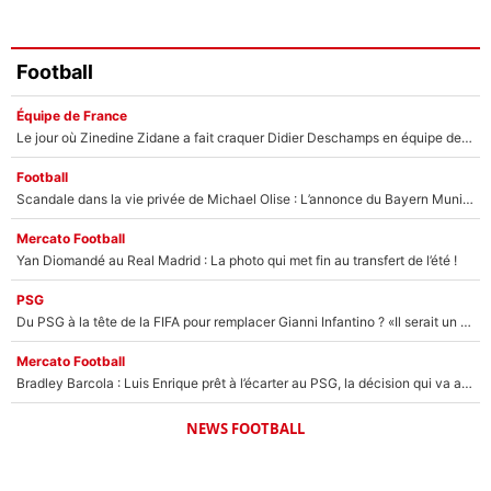
Football
Équipe de France
Le jour où Zinedine Zidane a fait craquer Didier Deschamps en équipe de France : «Je m’en suis voulu», l’ancien sélectionneur a regretté son geste !
Football
Scandale dans la vie privée de Michael Olise : L’annonce du Bayern Munich sur son enfant caché
Mercato Football
Yan Diomandé au Real Madrid : La photo qui met fin au transfert de l’été !
PSG
Du PSG à la tête de la FIFA pour remplacer Gianni Infantino ? «Il serait un mauvais président», le patron de la Liga s'attaque à Nasser Al-Khelaïfi !
Mercato Football
Bradley Barcola : Luis Enrique prêt à l’écarter au PSG, la décision qui va accélérer son transfert à Liverpool ?
NEWS FOOTBALL