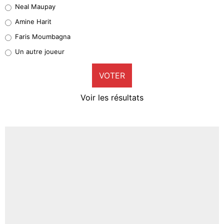
Neal Maupay
Quinten Timber
Amine Harit
1%
Faris Moumbagna
Pierre-Emile Hojbjerg
Un autre joueur
9%
VOTER
Neal Maupay
4%
Voir les résultats
Amine Harit
3%
Faris Moumbagna
5%
Un autre joueur
5%
1506 personnes ont participé aux votes.