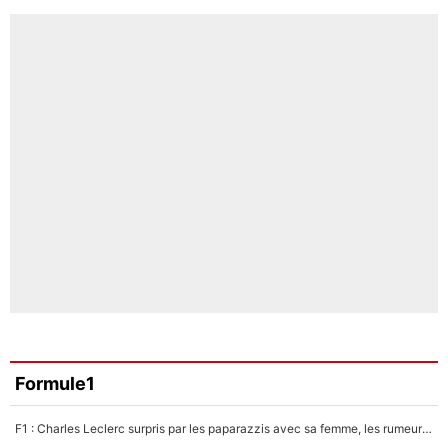
Formule1
F1 : Charles Leclerc surpris par les paparazzis avec sa femme, les rumeurs étaient vraies !