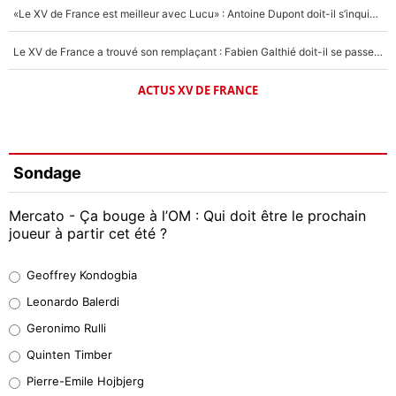
«Le XV de France est meilleur avec Lucu» : Antoine Dupont doit-il s’inquiéter pour sa place ?
Le XV de France a trouvé son remplaçant : Fabien Galthié doit-il se passer d'Antoine Dupont ?
ACTUS XV DE FRANCE
Sondage
Mercato - Ça bouge à l’OM : Qui doit être le prochain
joueur à partir cet été ?
Geoffrey Kondogbia
Geoffrey Kondogbia
38%
Leonardo Balerdi
Leonardo Balerdi
Geronimo Rulli
32%
Quinten Timber
Geronimo Rulli
Pierre-Emile Hojbjerg
5%