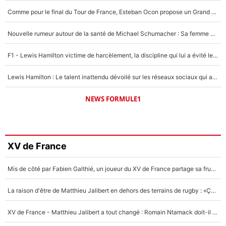
Comme pour le final du Tour de France, Esteban Ocon propose un Grand Prix de Formule 1 à Paris : «Autour de l’Arc de Triomphe, ce serait génial» !
Nouvelle rumeur autour de la santé de Michael Schumacher : Sa femme Corinna sort du silence
F1 - Lewis Hamilton victime de harcèlement, la discipline qui lui a évité le pire : «J'aurais probablement mal tourné»
Lewis Hamilton : Le talent inattendu dévoilé sur les réseaux sociaux qui a impressionné Kim Kardashian pendant leurs vacances en amoureux !
NEWS FORMULE1
XV de France
Mis de côté par Fabien Galthié, un joueur du XV de France partage sa frustration : «ils ne me l’ont pas dit tout de suite»
La raison d'être de Matthieu Jalibert en dehors des terrains de rugby : «Ça m'atteint autant que si tu touches à un membre de ma famille»
XV de France - Matthieu Jalibert a tout changé : Romain Ntamack doit-il s’inquiéter pour sa place à un an de la Coupe du monde ?