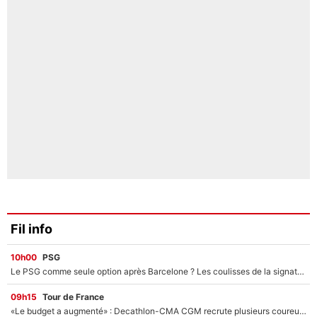
Fil info
10h00
PSG
Le PSG comme seule option après Barcelone ? Les coulisses de la signature historique de Lionel Messi sont révélées au grand jour !
09h15
Tour de France
«Le budget a augmenté» : Decathlon-CMA CGM recrute plusieurs coureurs pour offrir à Paul Seixas une équipe pour gagner le Tour de France 2027