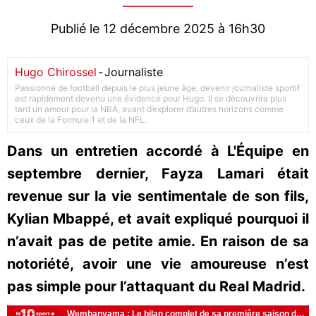
Publié le 12 décembre 2025 à 16h30
Hugo Chirossel
-
Journaliste
Passionné de football depuis le plus jeune âge, devenir journaliste sportif
est rapidement devenu une évidence pour Hugo. Il se découvrira plus
tard un amour pour la NBA, avant d’explorer d’autres horizons comme
ceux de la Formule 1 et de la NFL.
Dans un entretien accordé à L'Équipe en
septembre dernier, Fayza Lamari était
revenue sur la vie sentimentale de son fils,
Kylian Mbappé, et avait expliqué pourquoi il
n’avait pas de petite amie. En raison de sa
notoriété, avoir une vie amoureuse n’est
pas simple pour l’attaquant du Real Madrid.