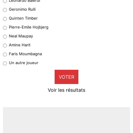
Leonardo Balerdi
Leonardo Balerdi
Geronimo Rulli
32%
Quinten Timber
Geronimo Rulli
Pierre-Emile Hojbjerg
5%
Neal Maupay
Quinten Timber
Amine Harit
1%
Faris Moumbagna
Pierre-Emile Hojbjerg
Un autre joueur
9%
VOTER
Neal Maupay
4%
Voir les résultats
Amine Harit
3%
Faris Moumbagna
4%
Un autre joueur