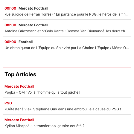
09h00
Mercato Football
«Le suicide de Ferran Torres» : En partance pour le PSG, le héros de la finale de la Coupe du monde s'attire les foudres de la presse espagnole !
08h00
Mercato Football
Antoine Griezmann et N'Golo Kanté : Comme Yan Diomandé, les deux champions du monde ont refusé de signer au PSG !
06h00
Football
Un chroniqueur de L’Équipe du Soir viré par La Chaîne L’Équipe : Même Olivier Ménard n’avait pas pu empêcher son départ, «je l’ai appris sur Twitter, je l’ai vécu assez mal»
Top Articles
Mercato Football
Pogba - OM : Voilà l'homme qui a tout gâché !
PSG
«Détester à vie», Stéphane Guy dans une embrouille à cause du PSG !
Mercato Football
Kylian Mbappé, un transfert obligatoire cet été ?