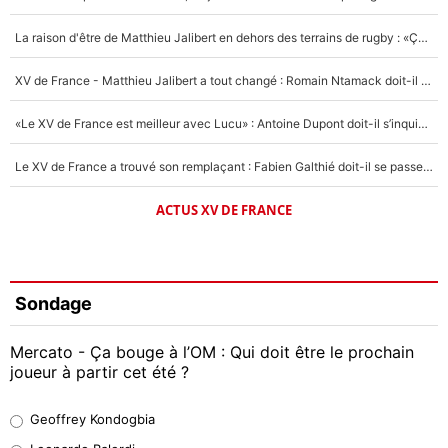
La raison d'être de Matthieu Jalibert en dehors des terrains de rugby : «Ça m'atteint autant que si tu touches à un membre de ma famille»
XV de France - Matthieu Jalibert a tout changé : Romain Ntamack doit-il s’inquiéter pour sa place à un an de la Coupe du monde ?
«Le XV de France est meilleur avec Lucu» : Antoine Dupont doit-il s’inquiéter pour sa place ?
Le XV de France a trouvé son remplaçant : Fabien Galthié doit-il se passer d'Antoine Dupont ?
ACTUS XV DE FRANCE
Sondage
Mercato - Ça bouge à l’OM : Qui doit être le prochain
joueur à partir cet été ?
Geoffrey Kondogbia
Geoffrey Kondogbia
38%