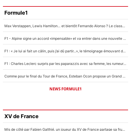
Formule1
Max Verstappen, Lewis Hamilton… et bientôt Fernando Alonso ? Le classement des pilotes les mieux payés en Formule 1 risque de changer !
F1 - Alpine signe un accord «impensable» et va entrer dans une nouvelle dimension : Grande nouvelle pour Pierre Gasly !
F1 : « Je lui ai fait un câlin, puis j’ai dû partir...», le témoignage émouvant de Max Verstappen sur sa fille
F1 : Charles Leclerc surpris par les paparazzis avec sa femme, les rumeurs étaient vraies !
Comme pour le final du Tour de France, Esteban Ocon propose un Grand Prix de Formule 1 à Paris : «Autour de l’Arc de Triomphe, ce serait génial» !
NEWS FORMULE1
XV de France
Mis de côté par Fabien Galthié, un joueur du XV de France partage sa frustration : «ils ne me l’ont pas dit tout de suite»