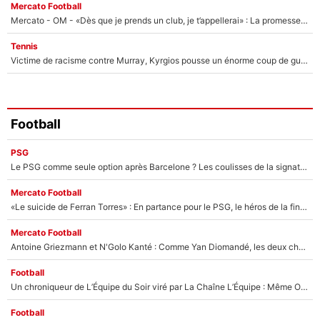
Mercato Football
Mercato - OM - «Dès que je prends un club, je t’appellerai» : La promesse de Marcelino au moment de claquer la porte
Tennis
Victime de racisme contre Murray, Kyrgios pousse un énorme coup de gueule !
Football
PSG
Le PSG comme seule option après Barcelone ? Les coulisses de la signature historique de Lionel Messi sont révélées au grand jour !
Mercato Football
«Le suicide de Ferran Torres» : En partance pour le PSG, le héros de la finale de la Coupe du monde s'attire les foudres de la presse espagnole !
Mercato Football
Antoine Griezmann et N'Golo Kanté : Comme Yan Diomandé, les deux champions du monde ont refusé de signer au PSG !
Football
Un chroniqueur de L’Équipe du Soir viré par La Chaîne L’Équipe : Même Olivier Ménard n’avait pas pu empêcher son départ, «je l’ai appris sur Twitter, je l’ai vécu assez mal»
Football