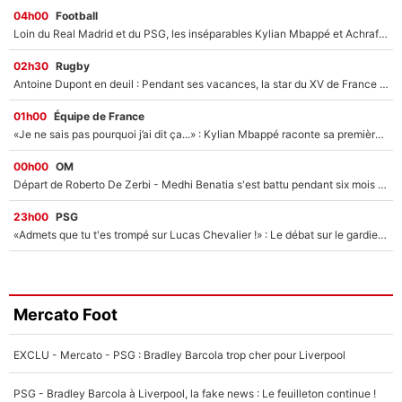
04h00
Football
Loin du Real Madrid et du PSG, les inséparables Kylian Mbappé et Achraf Hakimi changent d'équipe le temps d'une journée !
02h30
Rugby
Antoine Dupont en deuil : Pendant ses vacances, la star du XV de France a perdu sa grand-mère
01h00
Équipe de France
«Je ne sais pas pourquoi j’ai dit ça...» : Kylian Mbappé raconte sa première rencontre avec Zinédine Zidane (et c’est très drôle)
00h00
OM
Départ de Roberto De Zerbi - Medhi Benatia s'est battu pendant six mois pour le retenir à l'OM, le PSG a été le naufrage de trop : «Je pars avec toi»
23h00
PSG
«Admets que tu t'es trompé sur Lucas Chevalier !» : Le débat sur le gardien du PSG vire au clash à l'After Foot
Mercato Foot
EXCLU - Mercato - PSG : Bradley Barcola trop cher pour Liverpool
PSG - Bradley Barcola à Liverpool, la fake news : Le feuilleton continue !