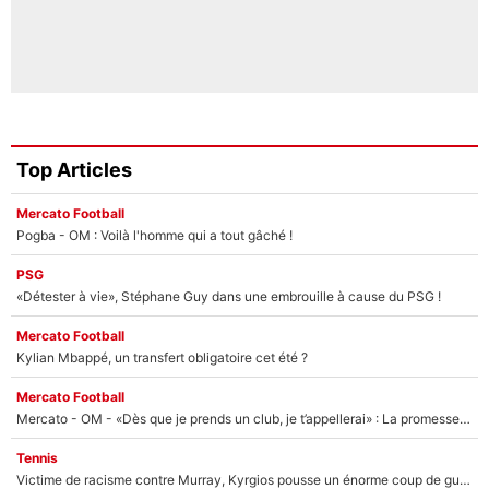
Top Articles
Mercato Football
Pogba - OM : Voilà l'homme qui a tout gâché !
PSG
«Détester à vie», Stéphane Guy dans une embrouille à cause du PSG !
Mercato Football
Kylian Mbappé, un transfert obligatoire cet été ?
Mercato Football
Mercato - OM - «Dès que je prends un club, je t’appellerai» : La promesse de Marcelino au moment de claquer la porte
Tennis
Victime de racisme contre Murray, Kyrgios pousse un énorme coup de gueule !