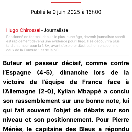
Publié le 9 juin 2025 à 16h00
Hugo Chirossel
-
Journaliste
Passionné de football depuis le plus jeune âge, devenir journaliste sportif
est rapidement devenu une évidence pour Hugo. Il se découvrira plus
tard un amour pour la NBA, avant d’explorer d’autres horizons comme
ceux de la Formule 1 et de la NFL.
Buteur et passeur décisif, comme contre
l’Espagne (4-5), dimanche lors de la
victoire de l’équipe de France face à
l’Allemagne (2-0), Kylian Mbappé a conclu
son rassemblement sur une bonne note, lui
qui fait souvent l’objet de débats sur son
niveau et son positionnement. Pour Pierre
Ménès, le capitaine des Bleus a répondu