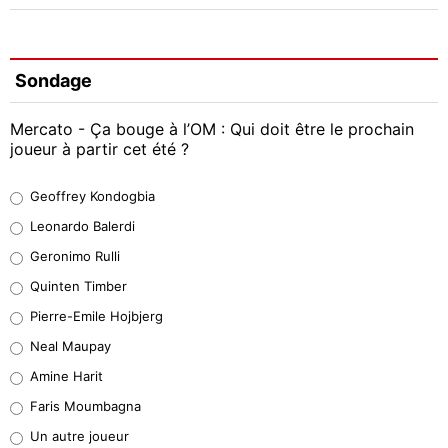
Sondage
Mercato - Ça bouge à l’OM : Qui doit être le prochain
joueur à partir cet été ?
Geoffrey Kondogbia
Geoffrey Kondogbia
38%
Leonardo Balerdi
Leonardo Balerdi
Geronimo Rulli
32%
Quinten Timber
Geronimo Rulli
Pierre-Emile Hojbjerg
5%
Neal Maupay
Quinten Timber
Amine Harit
1%
Faris Moumbagna
Pierre-Emile Hojbjerg
Un autre joueur