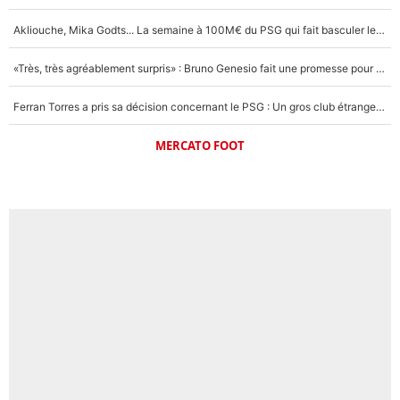
Akliouche, Mika Godts... La semaine à 100M€ du PSG qui fait basculer le mercato du PSG !
«Très, très agréablement surpris» : Bruno Genesio fait une promesse pour la suite du mercato de l’OM et rassure les supporters
Ferran Torres a pris sa décision concernant le PSG : Un gros club étranger prêt à relancer le feuilleton pour la signature du champion du monde 2026 !
MERCATO FOOT