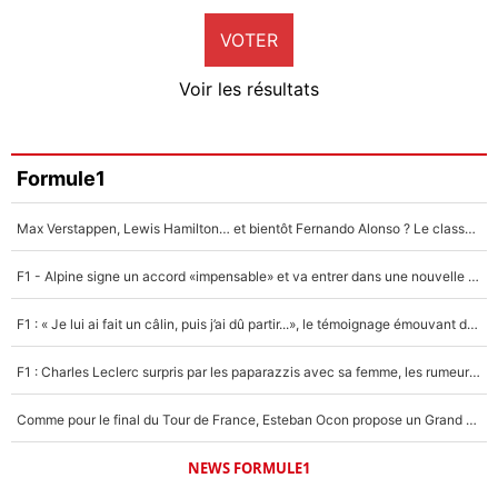
9%
VOTER
Neal Maupay
4%
Voir les résultats
Amine Harit
3%
Faris Moumbagna
Formule1
4%
Max Verstappen, Lewis Hamilton… et bientôt Fernando Alonso ? Le classement des pilotes les mieux payés en Formule 1 risque de changer !
Un autre joueur
5%
F1 - Alpine signe un accord «impensable» et va entrer dans une nouvelle dimension : Grande nouvelle pour Pierre Gasly !
1620 personnes ont participé aux votes.
F1 : « Je lui ai fait un câlin, puis j’ai dû partir...», le témoignage émouvant de Max Verstappen sur sa fille
F1 : Charles Leclerc surpris par les paparazzis avec sa femme, les rumeurs étaient vraies !
Comme pour le final du Tour de France, Esteban Ocon propose un Grand Prix de Formule 1 à Paris : «Autour de l’Arc de Triomphe, ce serait génial» !
NEWS FORMULE1